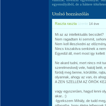
egyensúlyából, de a háttere tökélet
Utolsó hozzászólás
Raszta raszta
üzente
14 éve
Mi az az intellektuális becsület?
Nem ragadtam ki semmit, sehon
Nem kell illeszkedni az előzmé
Nincs kiszakitva senkinek a nem
Egyedül áll, mert most igy kellett 
Ne akard tudni, mert nincs mit t
szerelmeskedj vele, hatolj belé, 
fürödj meg benne, körülötte, rajt
olyannak, ahogy az van, és ahogy 
A ZEN SZELLEM AZ ÖRÖK K
vagy egyszerűen, hagyd lenni ol
akar.. :)
-Igyekszem Mihály, de tudd meg
pillanatba, hogy életre lelhessek 