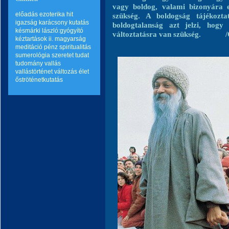
vagy boldog, valami bizonyára el
előadás
ezoterika
hit
szükség. A boldogság tájékozt
igazság
karácsony
kutatás
boldogtalanság azt jelzi, hogy
késmárki lászló:gyógyító
változtatásra van szükség. 
kéztartások ii.
magyarság
meditáció
pénz
spiritualitás
sumerológia
szeretet
tudat
tudomány
vallás
vallástörténet
változás
élet
őströténetkutatás