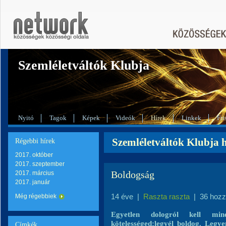
Szemléletváltók Klubja
Nyitó
Tagok
Képek
Videók
Hírek
Linkek
Fri
Szemléletváltók Klubja hí
Régebbi hírek
2017. október
2017. szeptember
Boldogság
2017. március
2017. január
14 éve
|
Raszta raszta
|
36 hozz
Még régebbiek
Egyetlen dologról kell mi
kötelességed:legyél boldog. Legy
Címkék