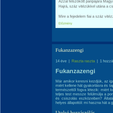
Azzal felszökött paripájára Magya
Hajrá, száz vitézükkel utána a csod
Mire a fejedelem fiai a száz vitézzel
Előzmény
Fukanzazengi
14 éve
|
Raszta raszta
|
1 hozzá
Fukanzazengi
Már amikor keresni kezdjük, az ig
miért kellene hát gyakorlásra és 
természettől fogva létezik: miért 
teljes test messze felülmúlja a por
és csiszolás eszközeiben? Által
helyes állapottól: mi haszna hát a
Utolsó hozzászólás