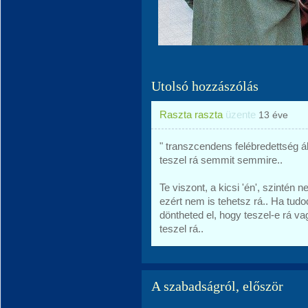
Utolsó hozzászólás
Raszta raszta
üzente
13 éve
" transzcendens felébredettség á
teszel rá semmit semmire..
Te viszont, a kicsi 'én', szintén
ezért nem is tehetsz rá.. Ha tudo
döntheted el, hogy teszel-e rá v
teszel rá..
A szabadságról, először