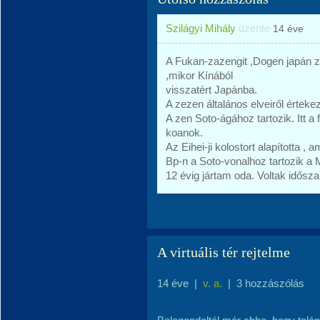
Szilágyi Mihály
üzente
14 éve
A Fukan-zazengit ,Dogen japán z
,mikor Kínából
visszatért Japánba.
A zezen általános elveiről érteke
A zen Soto-ágához tartozik. Itt a
koanok.
Az Eihei-ji kolostort alapította ,
Bp-n a Soto-vonalhoz tartozik a
12 évig jártam oda. Voltak idősza
A virtuális tér rejtelme
14 éve
|
v. a.
|
3 hozzászólás