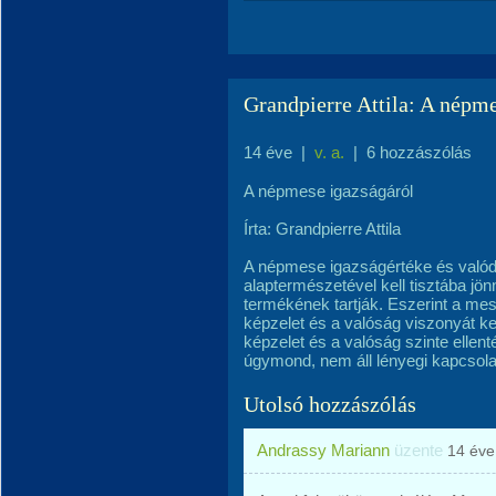
Grandpierre Attila: A népme
14 éve
|
v. a.
|
6 hozzászólás
A népmese igazságáról
Írta: Grandpierre Attila
A népmese igazságértéke és valód
alaptermészetével kell tisztába jö
termékének tartják. Eszerint a me
képzelet és a valóság viszonyát kel
képzelet és a valóság szinte ellenté
úgymond, nem áll lényegi kapcsolat
Utolsó hozzászólás
Andrassy Mariann
üzente
14 éve