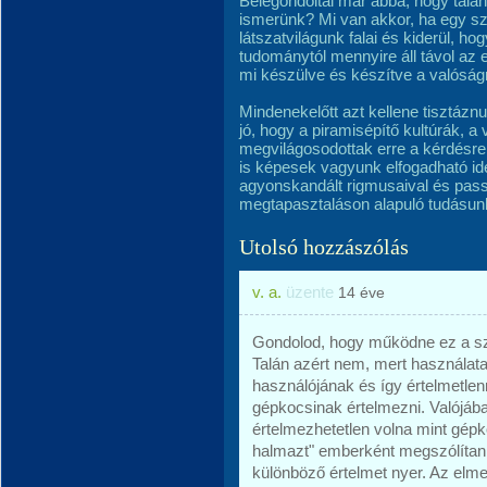
Belegondoltál már abba, hogy talá
ismerünk? Mi van akkor, ha egy s
látszatvilágunk falai és kiderül, ho
tudománytól mennyire áll távol az 
mi készülve és készítve a valóság
Mindenekelőtt azt kellene tisztázn
jó, hogy a piramisépítő kultúrák, a 
megvilágosodottak erre a kérdésre 
is képesek vagyunk elfogadható id
agyonskandált rigmusaival és pas
megtapasztaláson alapuló tudásunk
Utolsó hozzászólás
v. a.
üzente
14 éve
Gondolod, hogy működne ez a 
Talán azért nem, mert használata
használójának és így értelmetlen
gépkocsinak értelmezni. Valójáb
értelmezhetetlen volna mint gépk
halmazt" emberként megszólítani.
különböző értelmet nyer. Az elme