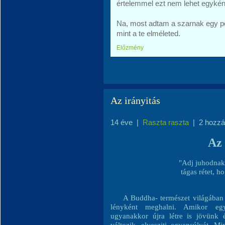
értelemmel ezt nem lehet egyként
Na, most adtam a szarnak egy p
mint a te elméleted.
Előzmény
Az irányitás
14 éve
|
Raszta raszta
|
2 hozzá
Az 
"Adj juhodnak
tágas rétet, h
A Buddha- természet világában 
lényként meghalni. Amikor egy
ugyanakkor újra létre is jövünk 
változik, elvesziti egyensúlyát. Mi