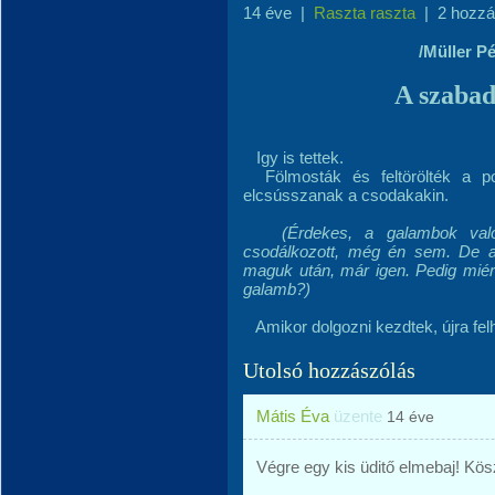
14 éve
|
Raszta raszta
|
2 hozzá
/Müller Pé
A szabad
Igy is tettek.
Fölmosták és feltörölték a p
elcsússzanak a csodakakin.
(Érdekes, a galambok valód
csodálkozott, még én sem. De az
maguk után, már igen. Pedig miér
galamb?)
Amikor dolgozni kezdtek, újra fel
Utolsó hozzászólás
Mátis Éva
üzente
14 éve
Végre egy kis üditő elmebaj! Kösz