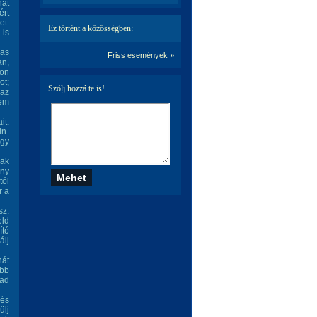
hát
ért
et:
Ez történt a közösségben:
 is
mas
Friss események »
an,
gon
ot;
Szólj hozzá te is!
 az
nem
it.
in-
ogy
vak
ény
tól
r a
sz.
éld
ító
álj
nát
obb
bad
 és
ülj