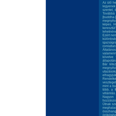
Az ülő he
legyenek
szentet, 
Továbbá a
[buddha-
megnyilvá
képes. H
keresztül
lehetnéne
Ezért nem
különbsé
igazságr
romlatlan
Általános
valamenn
követve 
állapotána
Bár léte
megnyilv
utazásoka
elhagyjuk
Rendelk
vesztege
mint a bu
több, a f
villámlás.
Nagyon 
hozzászo
Útnak sze
meghalad
összhang
örökösévé