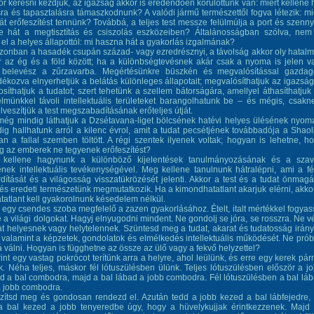
r keresni kezdjük, az igazság akkor is eredendően körülöttünk van: miért kellene 
ra és tapasztalásra támaszkodnunk? A valódi jármű természettől fogva létezik: mi
át erőfeszítést tennünk? Tová
bbá, a teljes test messze felülmúlja a port és szenny
ne hát a megtisztítás és csiszolás eszközeiben? Általánosságban szólva, nem
 el a helyes állapottól: mi haszna hát a gyakorlás izgalmának?
zonban a hasadék csupán század- vagy ezredrésznyi, a távolság akkor oly hatal
r az ég és a föld között; ha a különbségtevésnek akár csak a nyoma is jelen v
 belevész a zűrzavarba. Megértésünkre büszkén és megvalósítással gazda
kozva elnyerhetjük a belátás különleges állapotait; megvalósíthatjuk az igazság
síthatjuk a tudatot; szert tehetünk a szellem bátorságára, amellyel áthasíthatjuk
elmünkkel távoli intellektuális területeket barangolhatunk be – és mégis, csak
elveszítjük a test megszabadításának erőteljes útját.
még mindig láthatjuk a Dzsétavana-liget bölcsének hatévi helyes ülésének nyoma
g hallhatunk arról a kilenc évrol, amit a tudat pecsétjének továbbadója a Shaol
an a fallal szemben töltött. A régi szentek ilyenek voltak; hogyan is lehetne, h
 az emberek ne tegyenek erőfeszítést?
l kellene hagynunk a különböző kijelentések tanulmányozásának és a sza
nek intellektuális tevékenységével. Meg kellene tanulnunk hátralépni, ami a f
rdítását és a világosság visszatükrözését jelenti. Akkor a test és a tudat önmagá
és eredeti természetünk megmutatkozik. Ha a kimondhatatlant akarjuk elérni, akko
atlant kell gyakorolnunk késedelem nélkül.
 egy csendes szoba megfelelő a zazen gyakorlásához. Ételt, italt mértékkel fogyas
e a világi dolgokat. Hagyj elnyugodni mindent. Ne gondolj se jóra, se rosszra. Ne v
t helyesnek vagy helytelennek. Szüntesd meg a tudat, akarat és tudatosság irány
 valamint a képzetek, gondolatok és elmélkedés intellektuális működését. Ne prób
válni. Hogyan is függhetne az össze az ülő vagy a fekvő helyzettel?
nt egy vastag pokrócot terítünk arra a helyre, ahol leülünk, és erre egy kerek pár
. Néha teljes, máskor fél lótuszülésben ülünk. Teljes lótuszülésben először a j
d a bal combodra, majd a bal lábad a jobb combodra. Fél lótuszülésben a bal lá
a jobb combodra.
zítsd meg és gondosan rendezd el. Azután tedd a jobb kezed a bal lábfejedre,
a bal kezed a jobb tenyeredbe úgy, hogy a hüvelykujjak érintkezzenek. Majd 