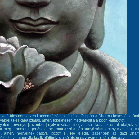
való ülés nem a zen koncentráció elsajátítása. Csupán a Dharma békés és örömt
yakorlás-és-tapasztalás, amely tökéletesen megvalósítja a bódhi-állapotot.
gyetem törvénye [zazenben] nyilvánvalóan megvalósul: korlátok és akadályok s
ik meg. Ennek megértése annyi, mint azzá a sárkánnyá válni, amely vizet talál, v
sé, amely hegyeinek bástyái között él. Ne feledd, [zazenben] az igazi Dha
étől fogva megnyilatkozik előttünk, s a sötétség és zavarodottság elenyész.