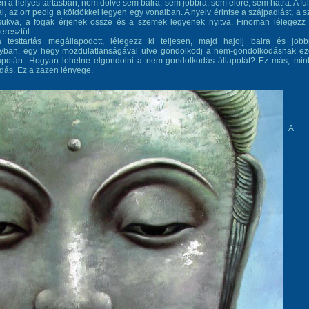
 a helyes tartásban, nem dőlve sem balra, sem jobbra, sem előre, sem hátra. A fü
al, az orr pedig a köldökkel legyen egy vonalban. A nyelv érintse a szájpadlást, a s
sukva, a fogak érjenek össze és a szemek legyenek nyitva. Finoman lélegezz
eresztül.
 testtartás megállapodott, lélegezz ki teljesen, majd hajolj balra és jobb
yban, egy hegy mozdulatlanságával ülve gondolkodj a nem-gondolkodásnak e
lapotán. Hogyan lehetne elgondolni a nem-gondolkodás állapotát? Ez más, min
dás. Ez a zazen lényege.
A