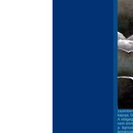
zazenben 
kapuja. G
A világe
nem érint
a tigris
természet