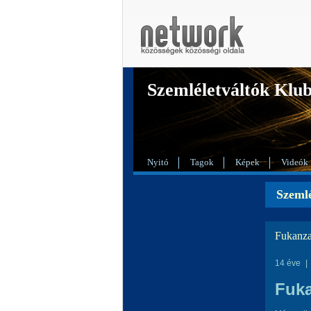
Szemléletváltók Klu
Nyitó
Tagok
Képek
Videók
Szemlé
Fukanza
14 éve
|
Fuk