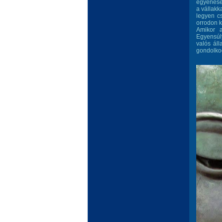
egyenesen
a vállakk
legyen c
orrodon k
Amikor a
Egyensúl
valós ál
gondolko