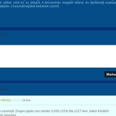
á váltok, mint ez az állapot. A kincsesház magától kitárul, és [tartalmát] szaba
játok, s használhatjátok kedvetek szerint.
áld!
lások
i Mihály
üzente
14 éve
-zazengit ,Dogen japán zen mester /1200-1253/ írta 1227-ben ,mikor Kínából
ért Japánba.