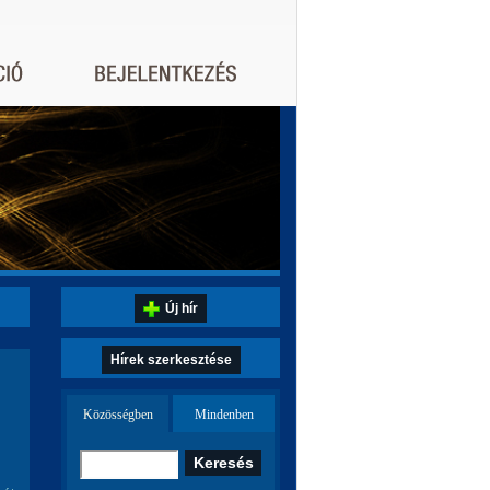
Új hír
Hírek szerkesztése
Közösségben
Mindenben