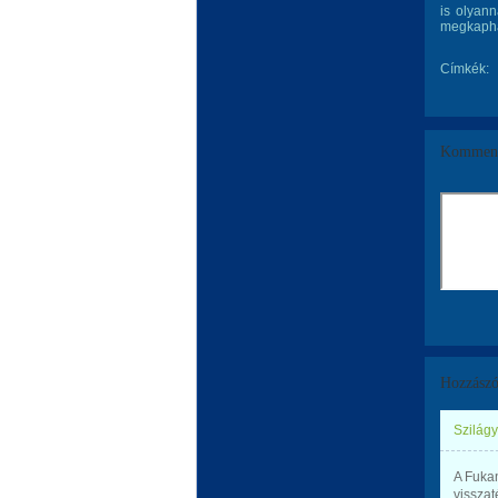
is olyann
megkaphat
Címkék:
Komment
Hozzászó
Szilágy
A Fukan
visszat