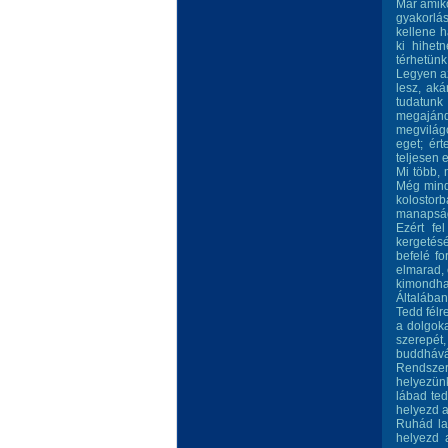
Már amiko
gyakorlás
kellene h
ki hihet
térhetünk
Legyen a
lesz, aká
tudatunk
megajándé
megvilágo
eget; ért
teljesen 
Mi több, 
Még mindi
kolostorb
manapság
Ezért fe
kergetésé
befelé fo
elmarad, 
kimondhat
Általában
Tedd félr
a dolgoka
szerepét,
buddhává 
Rendszeri
helyezünk
lábad ted
helyezd 
Ruhád la
helyezd 