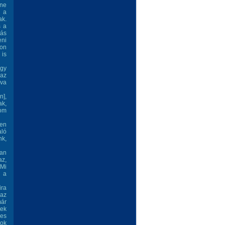
 ne
s a
ak.
s a
tás
eni
son
 is
égy
 az
gva
n],
ak,
lom
ben
aló
nk,
an
az,
 Mi
r a
ra
 az
már
tek
les
tok