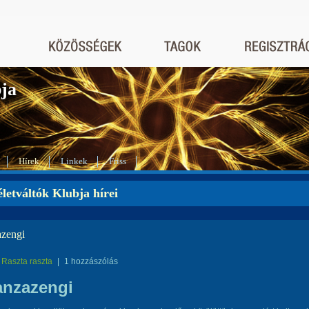
bja
Hírek
Linkek
Friss
letváltók Klubja hírei
zengi
Raszta raszta
|
1 hozzászólás
anzazengi