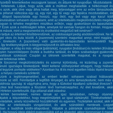
lyzetből felemelkedve mozogjunk lassan, és álljunk fel nyugodtan. Mozdulataink
 hirtelenek. Látjuk, hogy azok, akik a múltban meghaladták a hétköznapit é
és azok, akik ülve vagy állva haltak meg, teljességgel erre az erőre támaszkodt
 pillanat változása egy ujj, egy rúd, egy tű vagy egy fapálca mozdulatában, é
] állapot tapasztalata egy hosszú, egy ököl, egy bot vagy egy kacu! kiál
nulásában sohasem olyasvalami, amit az intellektuális megkülönböztetés megért
ogyan is lehetne megérteni misztikus erőkön, vagy gyakorláson és tapasztalá
? Ezek azok a méltóságteli tettek, amelyek túl vannak hangon és formán. Hogyan
k mások, mint a megismerést és érzékelést megelőző tett ismérvei?
 tartjuk az értelmet felsőbbrendűnek, az ostobaságot pedig alsóbbrendűnek. Ne t
get okos és buta között. A [zazennek] szentelni magunkat annyi, mint magára
a törekedni. A [zazenben] való gyakorlás-és-tapasztalás természetétől fo
. Így tevékenységünk is kiegyensúlyozott és állhatatos lesz.
ságban, e világ és más világok [pátriárkái], nyugaton [Indiában] és keleten [Kínába
yien hasonlóképpen őrizték a buddha tartását, és teljes szabadságot gyakorolt
vallásuk szokásait. Csupán az ülésnek szentelték magukat, és a nyuga
k birtokosai lettek.
zik tízezernyi megkülönböztetés és ezernyi különbség, mi kizárólag a zazen
ánuló igazságra törekedjünk. Miért kellene ülőhelyünket elhagyni, hogy hiábav
t tegyünk porlepte vidékekre? Azonban ha itt és most egyetlen hibás lépést teszü
 a helyes cselekvés színterét.
ezünk a leglényegesebbel, az emberi testtel: sohasem szabad hiábavaló
tnünk az időt. Fenntartjuk a legfőbb lényeget, és arra támaszkodunk; nem más 
ddhista igazság: ki vágyhatna arra, hogy a tűzkobol kipattanó szikrákat élvezze?
izikai test hasonlatos a fűszálon lévő harmatcsepphez. Az élet tovatűnik, aká
 Hirtelen szertefoszlik. Egy pillanat alatt odavész.
kérlek benneteket, nemes társak az igaz tanulásban, nehogy olyannyi
kjatok a képzetekhez, hogy megrémüljetek az igazi sárkánytól. Törekvéseteket
nteljétek, amely közvetlenül hozzáférhető és egyenes. Tiszteljétek azokat, akik 
ták az intellektuális vizsgálódást, és akik szándéktól mentesek. Legye
ban a buddhák bódhi-állapotával. Váljatok a pátriárkák szamádhijának hite
. Ha hosszú ideig ekként gyakoroljátok ezt az állapotot, akkor bizonyosan ti maga