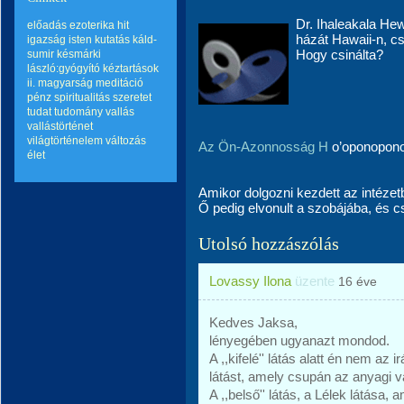
Dr. Ihaleakala He
előadás
ezoterika
hit
házát Hawaii-n, c
igazság
isten
kutatás
káld-
Hogy csinálta?
sumir
késmárki
lászló:gyógyító kéztartások
ii.
magyarság
meditáció
pénz
spiritualitás
szeretet
tudat
tudomány
vallás
vallástörténet
világtörténelem
változás
Az Ön-Azonnosság H
o’oponopono
élet
Amikor dolgozni kezdett az intézetb
Ő pedig elvonult a szobájába, és csa
Utolsó hozzászólás
Lovassy Ilona
üzente
16 éve
Kedves Jaksa,
lényegében ugyanazt mondod.
A ,,kifelé'' látás alatt én nem az
látást, amely csupán az anyagi v
A ,,belső'' látás, a Lélek látása,