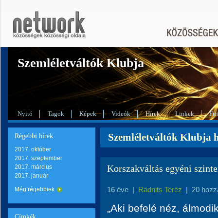
Szemléletváltók Klubja
Nyitó
Tagok
Képek
Videók
Hírek
Linkek
Fri
Szemléletváltók Klubja h
Régebbi hírek
2017. október
2017. szeptember
Korszakváltás egyéni szinte
2017. március
2017. január
16 éve
|
Radnits Teréz
|
20 hozz
Még régebbiek
„Aki befelé néz, álmodik,
Címkék