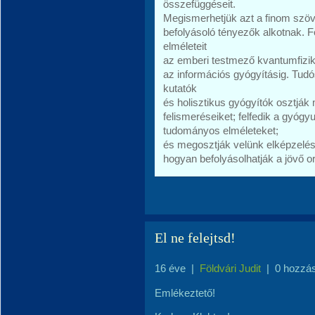
összefüggéseit.
Megismerhetjük azt a finom szöv
befolyásoló tényezők alkotnak. 
elméleteit
az emberi testmező kvantumfiziká
az információs gyógyításig. Tudó
kutatók
és holisztikus gyógyítók osztják
felismeréseiket; felfedik a gyó
tudományos elméleteket;
és megosztják velünk elképzelés
hogyan befolyásolhatják a jövő o
El ne felejtsd!
16 éve
|
Földvári Judit
|
0 hozzá
Emlékeztető!