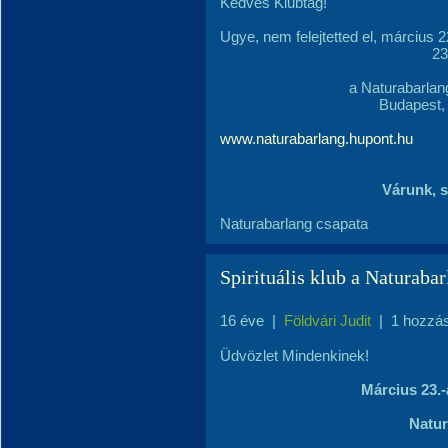
Kedves Klubtag!
Ugye, nem felejtetted el, március 
23-án 18 órakor Sp
a Naturabarla
Budapest, 
www.naturabarlang.hupont.hu
Várunk, s
Naturabarlang csapata
Spirituális klub a Naturaba
16 éve
|
Földvári Judit
|
1 hozzá
Üdvözlet Mindenkinek!
Március 23.-
Natur