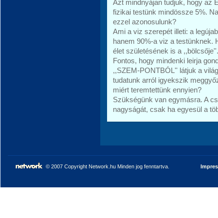
Azt mindnyájan tudjuk, hogy az É
fizikai testünk mindössze 5%. Na
ezzel azonosulunk?
Ami a viz szerepét illeti: a legú
hanem 90%-a viz a testünknek. H
élet születésének is a ,,bölcsője'
Fontos, hogy mindenki leirja go
,,SZEM-PONTBÓL'' látjuk a világo
tudatunk arról igyekszik meggyőz
miért teremtettünk ennyien?
Szükségünk van egymásra. A cs
nagyságát, csak ha egyesül a töb
© 2007 Copyright Network.hu Minden jog fenntartva.
Impre