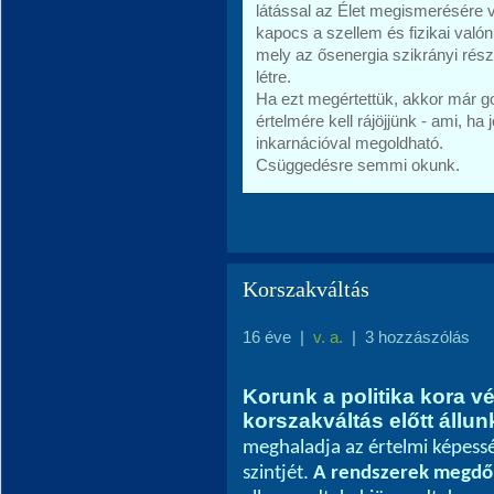
látással az Élet megismerésére 
kapocs a szellem és fizikai valónk
mely az ősenergia szikrányi rész
létre.
Ha ezt megértettük, akkor már g
értelmére kell rájöjjünk - ami, ha j
inkarnációval megoldható.
Csüggedésre semmi okunk.
Korszakváltás
16 éve
|
v. a.
|
3 hozzászólás
Korunk a politika kora v
korszakváltás előtt állun
meghaladja az értelmi képess
szintjét.
A rendszerek megdől