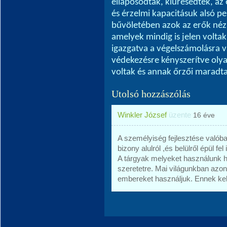
ellaposodtak, kiüresedtek, a
és érzelmi kapacitásuk alsó pe
bűvöletében azok az erők né
amelyek mindig is jelen volta
igazgatva a végelszámolásra 
védekezésre kényszerítve oly
voltak és annak őrzői maradt
Utolsó hozzászólás
Winkler József
üzente
16 éve
A személyiség fejlesztése valóban
bizony alulról ,és belülről épül fel
A tárgyak melyeket használunk h
szeretetre. Mai világunkban azon
embereket használjuk. Ennek kell