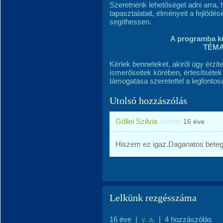
Szeretnénk lehetőséget adni arra, 
tapasztalatait, élményeit a fejlőd
segíthessen.
A programba ké
TÉMA
Kérlek benneteket, akiről úgy érzi
ismerőseitek körében, értesítséte
támogatása szeretettel a legfonto
Utolsó hozzászólás
Gőllei Szilvia
üzente
16 éve
Hiszem ez igaz.Daganatos betegs
Lelkünk rezgésszáma
16 éve
|
v. a.
|
4 hozzászólás