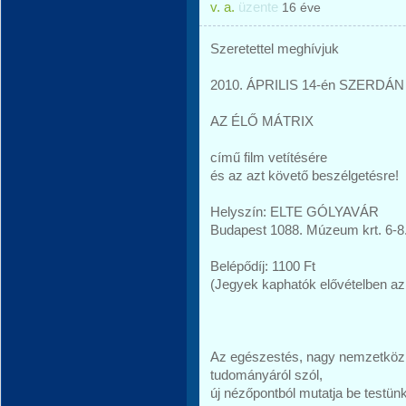
v. a.
üzente
16 éve
Szeretettel meghívjuk
2010. ÁPRILIS 14-én SZERDÁ
AZ ÉLŐ MÁTRIX
című film vetítésére
és az azt követő beszélgetésre!
Helyszín: ELTE GÓLYAVÁR
Budapest 1088. Múzeum krt. 6-8
Belépődíj: 1100 Ft
(Jegyek kaphatók elővételben a
Az egészestés, nagy nemzetközi v
tudományáról szól,
új nézőpontból mutatja be testü