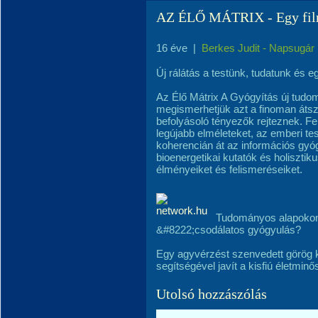
AZ ÉLŐ MÁTRIX - Egy film
16 éve
|
Berkes Judit - Napsugár
Új rálátás a testünk, tudatunk és
Az Élő Mátrix A Gyógyítás új tudom
megismerhetjük azt a finoman átsz
befolyásoló tényezők rejteznek. Fe
legújabb elméleteket, az emberi tes
koherencián át az információs gyó
bioenergetikai kutatók és holiszti
élményeiket és felismeréseiket.
Tudományos alapoko
&#8222;csodálatos gyógyulás?
Egy agyvérzést szenvedett görög k
segítségével javít a kisfiú életmin
Utolsó hozzászólás