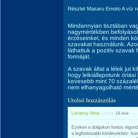
Részlet Masaru Emoto A víz re
Mindannyian tisztában va
nagymértékben befolyáso
érzéseinket, és minden k
szavakat használunk. Az
láthattuk a pozitív szavak
formáját.
A szavak által a lélek jut 
hogy lelkiállapotunk óriás
kevesebb mint 70 százaléká
nem elhanyagolható mérték
Utolsó hozzászólás
Lovassy Ilona
üzente
16 éve
Ezeken a dolgokon fontos elgondo
a legfontosabb kérdésekhez: hon