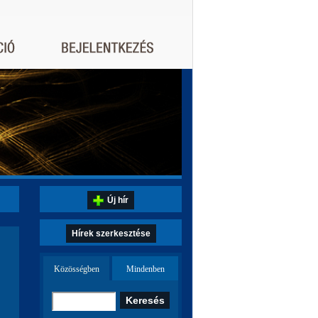
Új hír
Hírek szerkesztése
Közösségben
Mindenben