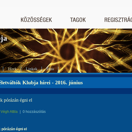
bja
Hírek
Linkek
Friss
letváltók Klubja hírei - 2016. június
k pórázán égni el
Végh Attila
|
0 hozzászólás
 pórázán égni el