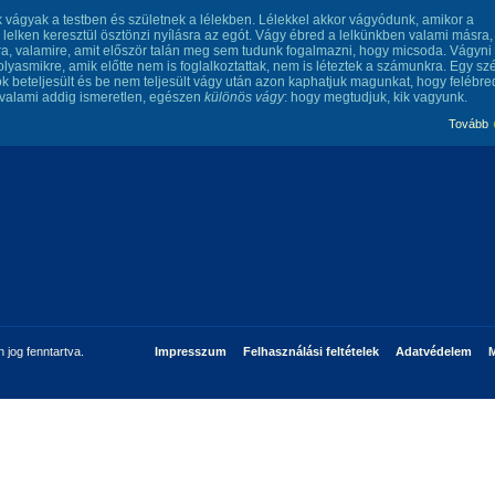
 vágyak a testben és születnek a lélekben. Lélekkel akkor vágyódunk, amikor a
 lelken keresztül ösztönzi nyílásra az egót. Vágy ébred a lelkünkben valami másra,
ra, valamire, amit először talán meg sem tudunk fogalmazni, hogy micsoda. Vágyni
lyasmikre, amik előtte nem is foglalkoztattak, nem is léteztek a számunkra. Egy sz
k beteljesült és be nem teljesült vágy után azon kaphatjuk magunkat, hogy felébre
valami addig ismeretlen, egészen
különös vágy
: hogy megtudjuk, kik vagyunk.
Tovább
jog fenntartva.
Impresszum
Felhasználási feltételek
Adatvédelem
M