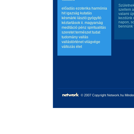
Születnek
előadás
ezoterika
harmónia
szellem a
hit
igazság
kutatás
valami új
késmárki lászló:gyógyító
kezdünk o
napon, so
kéztartások ii.
magyarság
bennünk 
meditáció
pénz
spiritualitás
szeretet
természet
tudat
tudomány
vallás
vallástörténet
világvége
változás
élet
© 2007 Copyright Network.hu Minden 