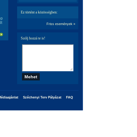
Ez történt a közösségben:
ép
dt
Friss események »
Szólj hozzá te is!
édiaajánlat
Széchenyi Terv Pályázat
FAQ