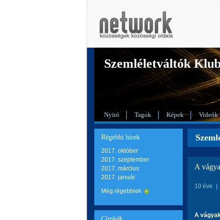
Szemléletváltók Klu
Nyitó
Tagok
Képek
Videók
Szemlé
Régebbi hírek
2017. október
2017. szeptember
A vágya
2017. március
2017. január
10 éve
|
Még régebbiek
A vágyak
Címkék