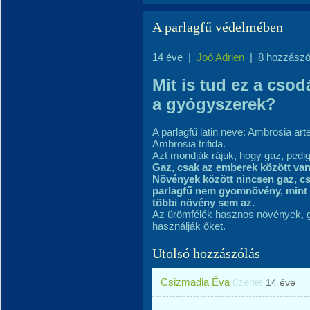
A parlagfű védelmében
14 éve
|
Joó Adrien
|
8 hozzászó
Mit is tud ez a cso
a gyógyszerek?
A parlagfű latin neve: Ambrosia art
Ambrosia trifida.
Azt mondják rájuk, hogy gaz, pedi
Gaz, csak az emberek között va
Növények között nincsen gaz, 
parlagfű nem gyomnövény, mint 
többi növény sem az.
Az ürömfélék hasznos növények, gy
használják őket.
Utolsó hozzászólás
Csizmadia Éva
üzente
14 éve