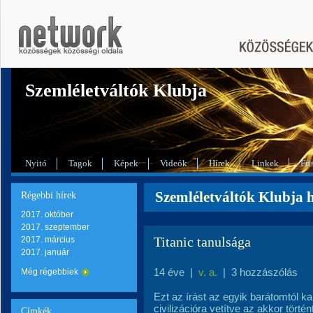
Szemléletváltók Klubja
Nyitó
Tagok
Képek
Videók
Hírek
Linkek
Fri
Szemléletváltók Klubja h
Régebbi hírek
2017. október
2017. szeptember
Titanic tanulsága
2017. március
2017. január
14 éve
|
v. a.
|
3 hozzászólás
Még régebbiek
Ezt az írást az egyik barátomtól ka
civilizációra vetítve az akkor történ
Címkék