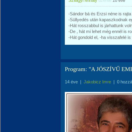
Szilágyi Mihály
üzente
10 éve
-Sándor bá és Erzsi néne is rajta
-Süllyedés után kapaszkodnak egy
-Hát rosszabbul is járhattunk vo
-De , hát mi lehet még ennél is r
-Hát gondold el, -ha visszafelé is
Program: "A JÓSZÍVŰ EM
14 éve
|
Jakobicz Imre
|
0 hozz