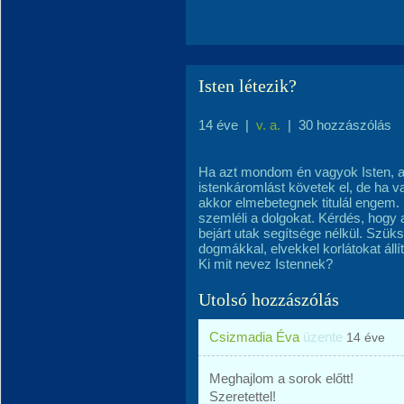
Isten létezik?
14 éve
|
v. a.
|
30 hozzászólás
Ha azt mondom én vagyok Isten, 
istenkáromlást követek el, de ha va
akkor elmebetegnek titulál engem.
szemléli a dolgokat. Kérdés, hogy 
bejárt utak segítsége nélkül. Szükség
dogmákkal, elvekkel korlátokat áll
Ki mit nevez Istennek?
Utolsó hozzászólás
Csizmadia Éva
üzente
14 éve
Meghajlom a sorok előtt!
Szeretettel!