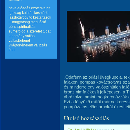
béke
előadás
ezoterika
hit
igazság
kutatás
késmárki
lászló:gyógyító kéztartások
ii.
magyarság
meditáció
pénz
spiritualitás
sumerológia
szeretet
tudat
tudomány
vallás
vallástörténet
világtörténelem
változás
élet
„Odafenn az óriási üvegkupola, teki
falakon, pompás kovácsoltvas sza
és minderre egy valószínûtlen faliór
bronz nimfa ékesít jelképesen: a T
ábrázolva, amint megkoronázzák az
Ezt a fényûzõ miliõt már ne keress
pompázatos elõcsarnokát ékesített
Utolsó hozzászólás