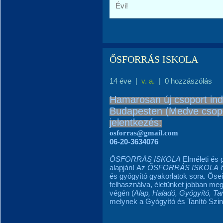
Évi!
ŐSFORRÁS ISKOLA
14 éve
|
v. a.
|
0 hozzászólás
Hamarosan új csoport ind
Budapesten (Medve csop
jelentkezés:
osforras@gmail.com
06-20-3634076
ŐSFORRÁS ISKOLA
Elméleti és 
alapján! Az
ŐSFORRÁS ISKOLA
ő
és gyógyító gyakorlatok sora. Ősein
felhasználva, életünket jobban me
végén (
Alap, Haladó, Gyógyító, Ta
melynek a Gyógyító és Tanító Szint