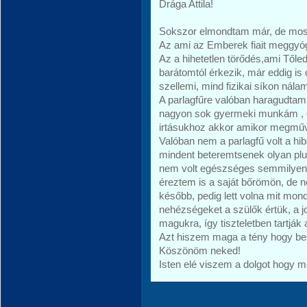
Drága Attila!
Sokszor elmondtam már, de mos
Az ami az Emberek fiait meggyóg
Az a hihetetlen törődés,ami Től
barátomtól érkezik, már eddig is 
szellemi, mind fizikai síkon nálam
A parlagfűre valóban haragudtam
nagyon sok gyermeki munkám , és
irtásukhoz akkor amikor megművel
Valóban nem a parlagfű volt a hi
mindent beteremtsenek olyan plu
nem volt egészséges semmilyen 
éreztem is a saját bőrömön, de 
később, pedig lett volna mit mo
nehézségeket a szülők értük, a j
magukra, így tiszteletben tartják 
Azt hiszem maga a tény hogy bes
Köszönöm neked!
Isten elé viszem a dolgot hogy m