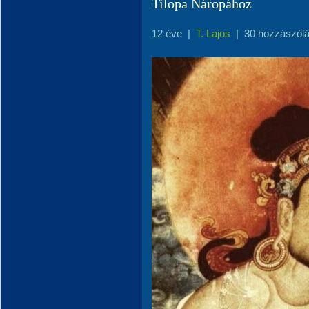
Tilopa Náropához
12 éve
|
T. Lajos
|
30 hozzászól