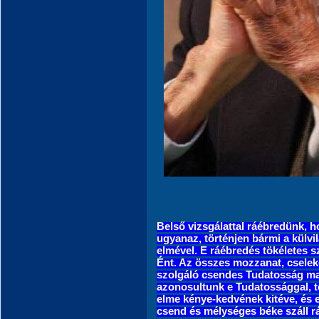
Belső vizsgálattal ráébredünk, h
ugyanaz, történjen bármi a külvil
elmével. E ráébr
edés tökéletes 
Ént. Az összes mozzanat, cseleke
szolgáló csendes Tudatosság ma
azonosultunk e Tudatossággal, t
elme kénye-kedvének kitéve, és 
csend és mélységes béke száll r