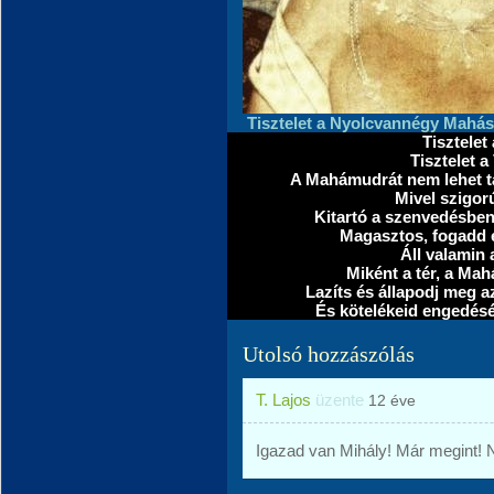
Tisztelet a Nyolcvannégy Mahá
Tisztele
Tisztelet 
A Mahámudrát nem lehet ta
Mivel szigor
Kitartó a szenvedésben
Magasztos, fogadd e
Áll valamin
Miként a tér, a Ma
Lazíts és állapodj meg 
És kötelékeid engedés
Utolsó hozzászólás
T. Lajos
üzente
12 éve
Igazad van Mihály! Már megint! N