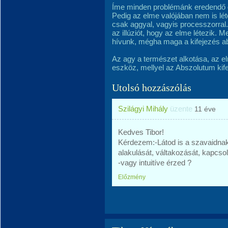
Íme minden problémánk eredendő g
Pedig az elme valójában nem is lét
csak aggyal, vagyis processzorral.
az illúziót, hogy az elme létezik. M
hívunk, mégha maga a kifejezés ab
Az agy a természet alkotása, az e
eszköz, mellyel az Abszolutum kife
Utolsó hozzászólás
Szilágyi Mihály
üzente
11 éve
Kedves Tibor!
Kérdezem:-Látod is a szavaidnak
alakulását, váltakozását, kapcso
-vagy intuitíve érzed ?
Előzmény