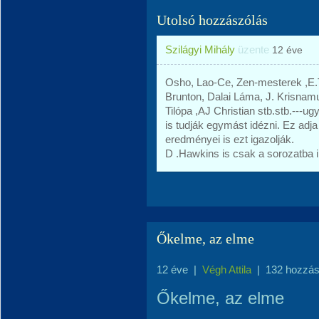
Utolsó hozzászólás
Szilágyi Mihály
üzente
12 éve
Osho, Lao-Ce, Zen-mesterek ,E.T
Brunton, Dalai Láma, J. Krisnamu
Tilópa ,AJ Christian stb.stb.---
is tudják egymást idézni. Ez adja
eredményei is ezt igazolják.
D .Hawkins is csak a sorozatba i
Őkelme, az elme
12 éve
|
Végh Attila
|
132 hozzás
Őkelme, az elme