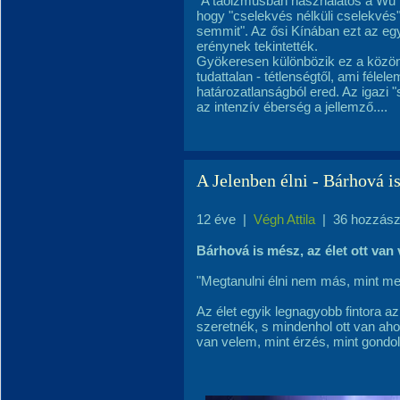
"A taoizmusban használatos a Wu We
hogy "cselekvés nélküli cselekvés
semmit". Az ősi Kínában ezt az eg
erénynek tekintették.
Gyökeresen különbözik ez a közöns
tudattalan - tétlenségtől, ami félel
határozatlanságból ered. Az igazi 
az intenzív éberség a jellemző....
A Jelenben élni - Bárhová is
12 éve
|
Végh Attila
|
36 hozzász
Bárhová is mész, az élet ott van 
"Megtanulni élni nem más, mint me
Az élet egyik legnagyobb fintora a
szeretnék, s mindenhol ott van aho
van velem, mint érzés, mint gondolat