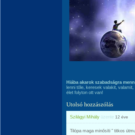
Hiába akarok szabadságra menni 
lenni tőle, keresek valakit, valami
élet folyton ott van!
Utolsó hozzászólás
Szilágyi Mihály
üzente
12 éve
Tilópa maga minősíti " titkos út