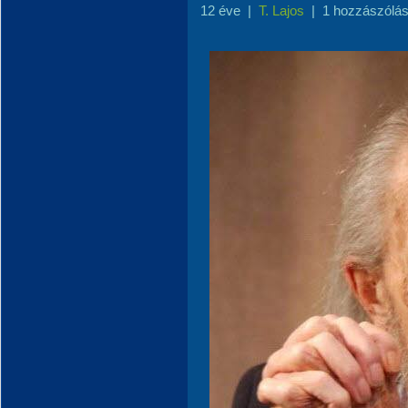
12 éve
|
T. Lajos
|
1 hozzászólá