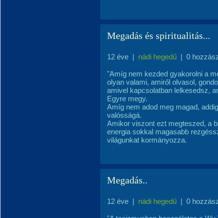
Megadás és spiritualitás...
12 éve
|
nádi hegedű
|
0 hozzás
"Amíg nem kezded gyakorolni a meg
olyan valami, amiről olvasol, gond
amivel kapcsolatban lelkesedsz, 
Egyre megy.
Amíg nem adod meg magad, addig a
valósságá.
Amikor viszont ezt megteszed, a be
energia sokkal magasabb rezgéssz
világunkat kormányozza.
Megadás..
12 éve
|
nádi hegedű
|
0 hozzás