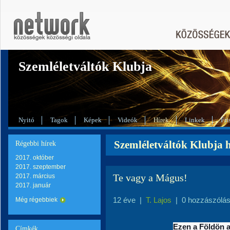
Szemléletváltók Klubja
Nyitó
Tagok
Képek
Videók
Hírek
Linkek
Fri
Szemléletváltók Klubja hí
Régebbi hírek
2017. október
2017. szeptember
Te vagy a Mágus!
2017. március
2017. január
12 éve
|
T. Lajos
|
0 hozzászólá
Még régebbiek
Ezen a Földön a
Címkék