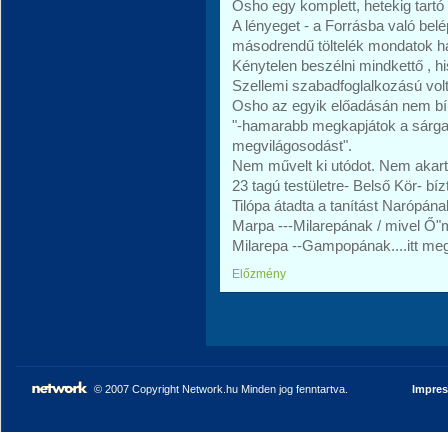
Osho egy komplett, hetekig tartó 
A lényeget - a Forrásba való bel
másodrendű töltelék mondatok ha
Kénytelen beszélni mindkettő , hi
Szellemi szabadfoglalkozású volt
Osho az egyik előadásán nem bírta
"-hamarabb megkapjátok a sárgasá
megvilágosodást".
Nem művelt ki utódot. Nem akar
23 tagú testületre- Belső Kör- bíz
Tilópa átadta a tanítást Narópán
Marpa ---Milarepának / mivel Ő"m
Milarepa --Gampopának....itt me
Előzmény
© 2007 Copyright Network.hu Minden jog fenntartva.
Impre