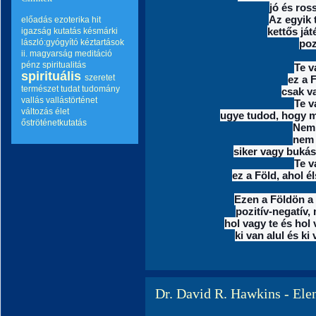
jó és ros
Az egyik t
előadás
ezoterika
hit
kettős ját
igazság
kutatás
késmárki
lászló:gyógyító kéztartások
poz
ii.
magyarság
meditáció
pénz
spiritualitás
Te v
spirituális
szeretet
ez a F
természet
tudat
tudomány
csak v
vallás
vallástörténet
Te v
változás
élet
ugye tudod, hogy m
őströténetkutatás
Nem 
nem 
siker vagy bukás 
Te v
ez a Föld, ahol é
Ezen a Földön a 
pozitív-negatív,
hol vagy te és hol 
ki van alul és ki 
Dr. David R. Hawkins - Elen