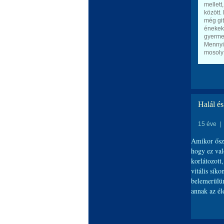
mellett
között.
még git
énekek
gyerme
Mennyi
mosoly
Halál és
15 éve
|
Amikor őszi
hogy ez val
korlátozott,
vitális sík
belemerülünk
annak az él