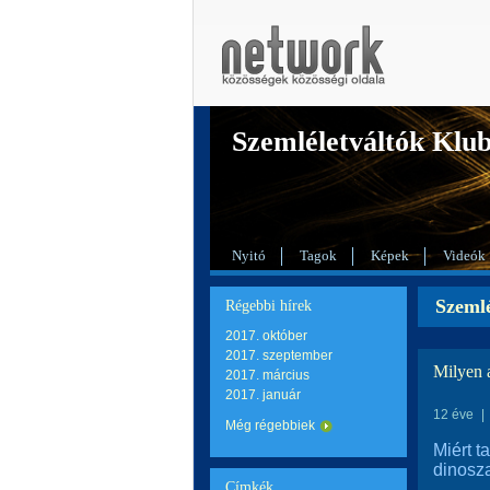
Szemléletváltók Klu
Nyitó
Tagok
Képek
Videók
Szemlé
Régebbi hírek
2017. október
2017. szeptember
Milyen 
2017. március
2017. január
12 éve
|
Még régebbiek
Miért t
dinosz
Címkék