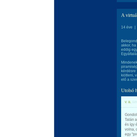
A virtuá
14 éve
|
Belegondo
akkor, ha
eddig egy
Egyáltalá
Mindeneke
piramisép
kérdésre 
kiötleni,
elő a sze
Utolsó 
v. a.
üz
Gondol
Talán a
és így 
volna, 
egy "pr