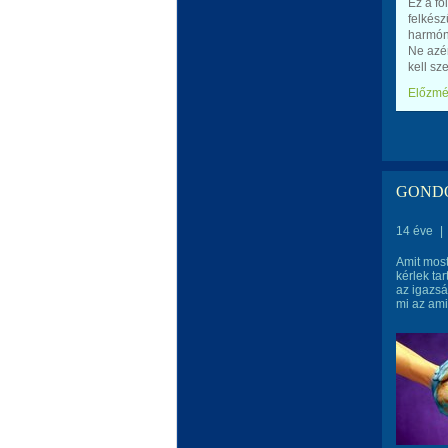
Ez a fo
felkész
harmón
Ne azér
kell sz
Előzm
GONDO
14 éve
|
Amit most
kérlek ta
az igazsá
mi az ami