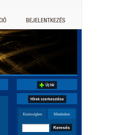
Új hír
Hírek szerkesztése
Közösségben
Mindenben