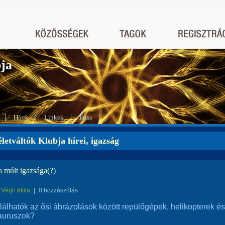
bja
Hírek
Linkek
Friss
letváltók Klubja hírei, igazság
a múlt igazsága(?)
Végh Attila
|
0 hozzászólás
alálhatók az ősi ábrázolások között repülőgépek, helikopterek és
auruszok?