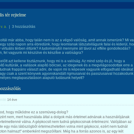
lis tér rejtelme
v. a.
|
3 hozzászólás
ltál már abba, hogy talán nem is az a végső valóság, amit annak ismerünk? Mi v
 egy szép napon arra ébredünk, hogy leomlanak látszatvilágunk falai és kiderül, h
 virtuális térben éltünk? A tudománytól mennyire áll távol az efféle gondolkodás?
n, fel vagyunk mi készülve és készítve a valóságra?
lőtt azt kellene tisztáznunk, hogy mi is a valóság. Az mind szép és jó, hogy a
ítő kultúrák, a vallások alapító bölcsei, az idegenek és a megvilágosodottak erre a
tudnak frappáns választ adni, de vajon mi is képesek vagyunk elfogadható ideákat
 vagy csak a szent könyvek agyonskandált rigmusaival és passzusaival hozakodunk
mélyes megtapasztaláson alapuló tudásunk helyett?
hozzászólás
ente
14 éve
od, hogy működne ez a szemüveg-dolog?
zért nem, mert használata által a dolgok más értelmet adnának a használójának
értelmetlenné válna. A gépkocsit nem tudná gépkocsinak értelmezni. Valójában az
de egy más látószögből értelmezhetetlen volna mint gépkocsi, ezért nem tudnál
oton halmazt" emberként megszólítani. Még ha a forrás azonos is, az egy két