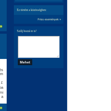
Ez történt a közösségben:
Friss események »
Szólj hozzá te is!
és
am
I.
ba
mi
 a