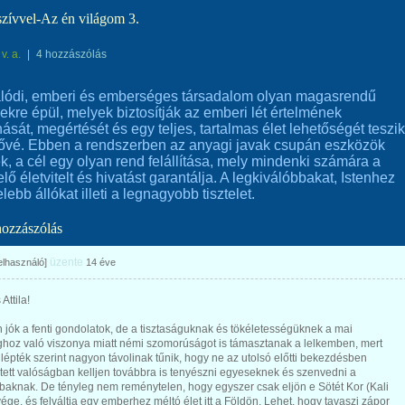
szívvel-Az én világom 3.
v. a.
|
4 hozzászólás
lódi, emberi és emberséges társadalom olyan magasrendű
ekre épül, melyek biztosítják az emberi lét értelmének
anását, megértését és egy teljes, tartalmas élet lehetőségét teszik
tővé. Ebben a rendszerben az anyagi javak csupán eszközök
k, a cél egy olyan rend felállítása, mely mindenki számára a
lő életvitelt és hivatást garantálja. A legkiválóbbakat, Istenhez
lebb állókat illeti a legnagyobb tisztelet.
hozzászólás
üzente
felhasználó]
14 éve
Attila!
jók a fenti gondolatok, de a tisztaságuknak és tökéletességüknek a mai
ghoz való viszonya miatt némi szomorúságot is támasztanak a lelkemben, mert
lépték szerint nagyon távolinak tűnik, hogy ne az utolsó előtti bekezdésben
tett valóságban kelljen továbbra is tenyészni egyeseknek és szenvedni a
baknak. De tényleg nem reménytelen, hogy egyszer csak eljön e Sötét Kor (Kali
ége, és felváltja egy emberhez méltó élet itt a Földön. Lehet, hogy tavaszi zápor