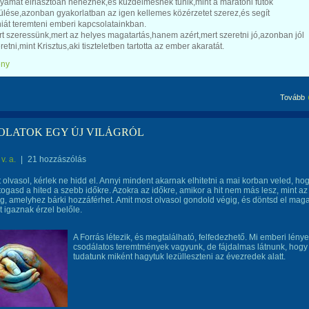
lyamat elriasztóan nehéznek,és küzdelmesnek tűnik,mint a maratoni futók
ülése,azonban gyakorlatban az igen kellemes közérzetet szerez,és segít
iát teremteni emberi kapcsolatainkban.
t szeressünk,mert az helyes magatartás,hanem azért,mert szeretni jó,azonban jól
eretni,mint Krisztus,aki tiszteletben tartotta az ember akaratát.
ény
Tovább
LATOK EGY ÚJ VILÁGRÓL
v. a.
|
21 hozzászólás
 olvasol, kérlek ne hidd el. Annyi mindent akarnak elhitetni a mai korban veled, ho
rtogasd a hited a szebb időkre. Azokra az időkre, amikor a hit nem más lesz, mint az
g, amelyhez bárki hozzáférhet. Amit most olvasol gondold végig, és döntsd el mag
t igaznak érzel belőle.
A Forrás létezik, és megtalálható, felfedezhető. Mi emberi lénye
csodálatos teremtmények vagyunk, de fájdalmas látnunk, hogy
tudatunk miként hagytuk lezülleszteni az évezredek alatt.