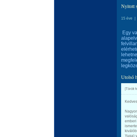
Nyitott 
15 éve
|
Egy va
alapelv
felvill
elérhe
lehetne
megfele
legköze
Utolsó 
[Törölt 
Kedves 
Nagyon 
valósá
emberi 
ismerte
kiválób
Yuga) v