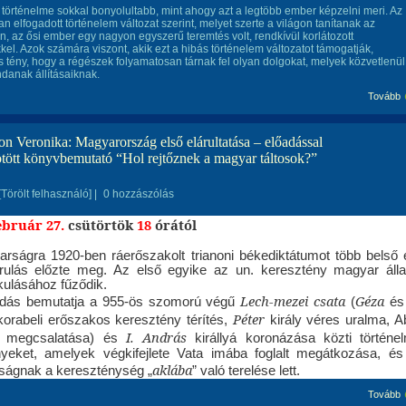
történelme sokkal bonyolultabb, mint ahogy azt a legtöbb ember képzelni meri. Az
an elfogadott történelem változat szerint, melyet szerte a világon tanítanak az
n, az ősi ember egy nagyon egyszerű teremtés volt, rendkívül korlátozott
kel. Azok számára viszont, akik ezt a hibás történelem változatot támogatják,
s tény, hogy a régészek folyamatosan tárnak fel olyan dolgokat, melyek közvetlenül
danak állításaiknak.
Tovább
on Veronika: Magyarország első elárultatása – előadással
tött könyvbemutató “Hol rejtőznek a magyar táltosok?”
[Törölt felhasználó]
|
0 hozzászólás
ebruár 27.
csütörtök
18
órától
rságra 1920-ben ráerőszakolt trianoni békediktátumot több belső 
rulás előzte meg. Az első egyike az un. keresztény magyar áll
ulásához fűződik.
Lech-mezei csata
Géza
dás bemutatja a 955-ös szomorú végű
(
és
Péter
korabeli erőszakos keresztény térítés,
király véres uralma, A
I. András
 megcsalatása) és
királlyá koronázása közti történel
eket, amelyek végkifejlete Vata imába foglalt megátkozása, és
aklába
ágnak a kereszténység „
” való terelése lett.
Tovább