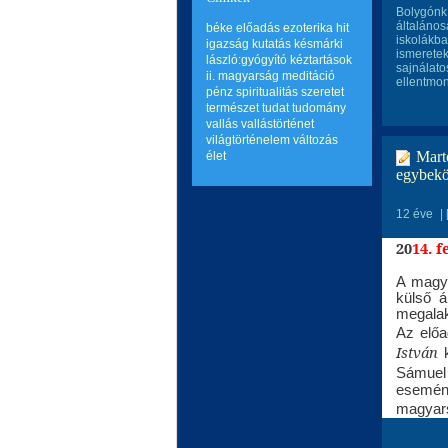
Bolygónk 
általános
béke
előadás
ezoterika
hit
iskolákba
igazság
kutatás
késmárki
ismeretek
lászló:gyógyító kéztartások
sajnálato
ii.
magyarság
meditáció
ellentmon
pénz
spiritualitás
szeretet
természet
tudat
tudomány
vallás
vallástörténet
világtörténelem
változás
Mart
élet
egybekö
12 éve
|
20
14. f
A magya
külső á
megalak
Az előa
István
Sámuel
esemény
magyars