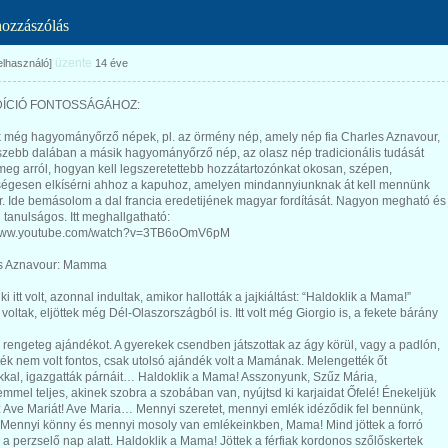
hozzászólás
üzente
felhasználó]
14 éve
DÍCIÓ FONTOSSÁGÁHOZ:
 még hagyományőrző népek, pl. az örmény nép, amely nép fia Charles Aznavour,
szebb dalában a másik hagyományőrző nép, az olasz nép tradicionális tudását
 meg arról, hogyan kell legszeretettebb hozzátartozónkat okosan, szépen,
égesen elkísérni ahhoz a kapuhoz, amelyen mindannyiunknak át kell mennünk
. Ide bemásolom a dal francia eredetijének magyar fordítását. Nagyon megható és
tanulságos. Itt meghallgatható:
/www.youtube.com/watch?v=3TB6oOmV6pM
s Aznavour: Mamma
i itt volt, azonnal indultak, amikor hallották a jajkiáltást: “Haldoklik a Mama!”
t voltak, eljöttek még Dél-Olaszországból is. Itt volt még Giorgio is, a fekete bárány
 rengeteg ajándékot. A gyerekek csendben játszottak az ágy körül, vagy a padlón,
ték nem volt fontos, csak utolsó ajándék volt a Mamának. Melengették őt
kkal, igazgatták párnáit… Haldoklik a Mama! Asszonyunk, Szűz Mária,
mmel teljes, akinek szobra a szobában van, nyújtsd ki karjaidat Őfelé! Énekeljük
 Ave Mariát! Ave Maria… Mennyi szeretet, mennyi emlék idéződik fel bennünk,
Mennyi könny és mennyi mosoly van emlékeinkben, Mama! Mind jöttek a forró
 a perzselő nap alatt. Haldoklik a Mama! Jöttek a férfiak kordonos szőlőskertek