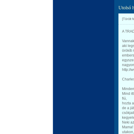
Utolsó 
[Törölt 
A TRA
Vannak
aki leg
örökíti
embers
egyszer
nagyon 
http:/
Charle
Mindenk
Mind it
fiú,
hozta a
de a já
csókjai
kegyele
Neki az
Mama! 
utakon,