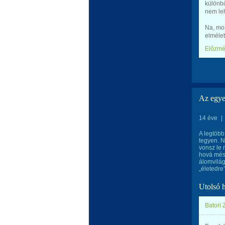
különbö
nem leh
Na, mos
elmélet
Előzm
Az egye
14 éve
|
A legtöbb
tegyen. N
vonsz le 
hová mész
álomvilá
„életedre
Utolsó 
Batori Z