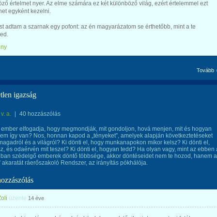
ző értelmet nyer. Az elme számára ez két különböző világ, ezért értelemmel ezt
et egyként kezelni.
t adtam a szarnak egy pofont: az én magyarázatom se érthetőbb, mint a te
ed.
ény
Tovább
tlen igazság
v. a.
|
40 hozzászólás
 ember elfogadja, hogy megmondják, mit gondoljon, hová menjen, mit és hogyan
em így van? Nos, honnan kapod a „tényeket”, amelyek alapján következtetéseket
magadról és a világról? Ki dönti el, hogy munkanapokon mikor kelsz? Ki dönti el,
, és odaérvén mit teszel? Ki dönti el, hogyan tedd? Ha olyan vagy, mint az ebben 
gban szédelgő emberek döntő többsége, akkor döntéseidet nem te hozod, hanem 
” akaratát ráerőszakoló Rendszer, az irányítás pókhálója.
hozzászólás
oli
üzente
14 éve