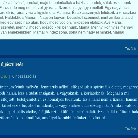
, itták a hűvös újborokat, majd bebotorkáltak a házba a padok, sálak és kalapok
 Furcsa, de még nem érzel gyászt a Szeretet nagy ágya mellett. Egy nagybácsi
ározik is, ráirányítva a figyelmet a Mamára. És az asszonyok felidézik a virrasztási
et. Haldoklik a Mama… Nagyon lágyan, becsukott szemmel, mint amikor altatod
ked egy szép nap után, hogy mosolyogjon, miközben elalszik. Ave Maria…
 szeretet, mennyi mosoly idéződik fel bennünk, Mama! Mennyi könny és mennyi
 van emlékeinkben, Mama! Mindez soha, soha nem hagy el minket, Mama!
Tovább
 újjászületés
v. a.
|
0 hozzászólás
ntén, szívünk mélyén, fenntartás nélkül elfogadjuk a spirituális életet, megére
ódi halála lesz a tudatlanságnak, a vágyaknak, a korlátoknak. Meghal a mi
 elfojtott, beteljesületlen és homályos tudatunk. Ez a halál nem a fizikai, hanem
on következik be, ahol mindenfajta vágy kiélése után sóvárgunk. Amikor valóba
 a spirituális életbe, átéljük ezt a különös belső halált. Ez a halál múltunk hal
etformának az elmúlása, amellyel korábbi énünket alakítottuk.
Tovább