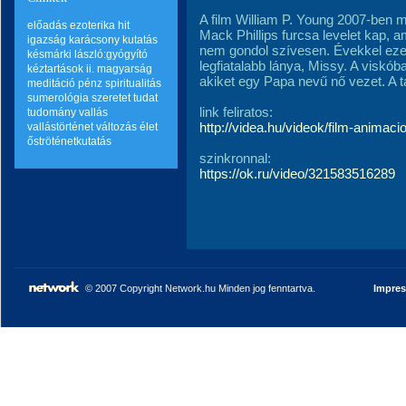
A film William P. Young 2007-ben m
előadás
ezoterika
hit
Mack Phillips furcsa levelet kap, a
igazság
karácsony
kutatás
nem gondol szívesen. Évekkel ezelő
késmárki lászló:gyógyító
legfiatalabb lánya, Missy. A viskób
kéztartások ii.
magyarság
akiket egy Papa nevű nő vezet. A t
meditáció
pénz
spiritualitás
sumerológia
szeretet
tudat
link feliratos:
tudomány
vallás
http://videa.hu/videok/film-anima
vallástörténet
változás
élet
őströténetkutatás
szinkronnal:
https://ok.ru/video/321583516289
© 2007 Copyright Network.hu Minden jog fenntartva.
Impre