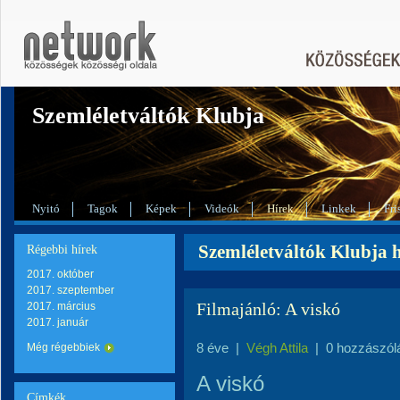
Szemléletváltók Klubja
Nyitó
Tagok
Képek
Videók
Hírek
Linkek
Fri
Szemléletváltók Klubja h
Régebbi hírek
2017. október
2017. szeptember
Filmajánló: A viskó
2017. március
2017. január
8 éve
|
Végh Attila
|
0 hozzászól
Még régebbiek
A viskó
Címkék