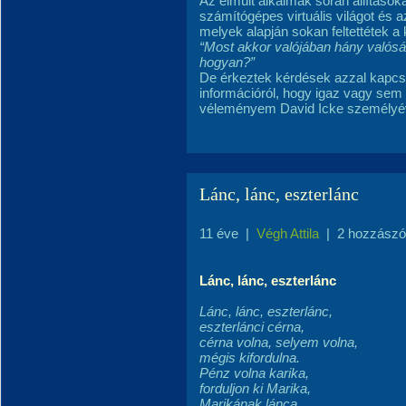
Az elmúlt alkalmak során állítások
számítógépes virtuális világot és a
melyek alapján sokan feltettétek a 
“Most akkor valójában hány valóság 
hogyan?”
De érkeztek kérdések azzal kapcso
információról, hogy igaz vagy sem 
véleményem David Icke személyév
Lánc, lánc, eszterlánc
11 éve
|
Végh Attila
|
2 hozzászó
Lánc, lánc, eszterlánc
Lánc, lánc, eszterlánc,
eszterlánci cérna,
cérna volna, selyem volna,
mégis kifordulna.
Pénz volna karika,
forduljon ki Marika,
Marikának lánca.