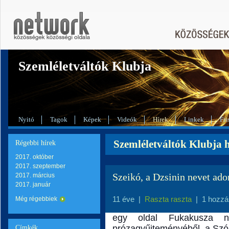
Szemléletváltók Klubja
Nyitó
Tagok
Képek
Videók
Hírek
Linkek
Fri
Szemléletváltók Klubja hí
Régebbi hírek
2017. október
2017. szeptember
Szeikó, a Dzsinin nevet ad
2017. március
2017. január
11 éve
|
Raszta raszta
|
1 hozzá
Még régebbiek
egy oldal Fukakusza 
prózagyűjteményéből, a Sz
Címkék