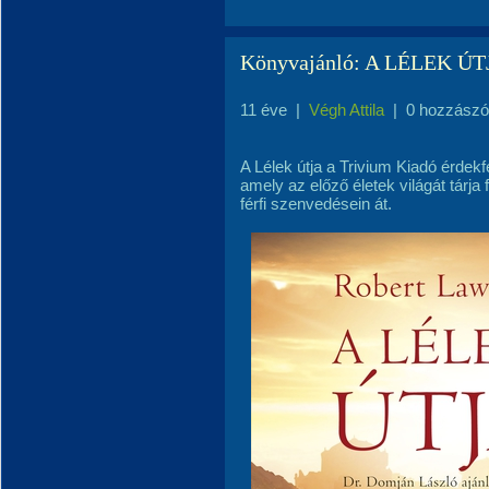
Könyvajánló: A LÉLEK ÚTJ
11 éve
|
Végh Attila
|
0 hozzászó
A Lélek útja a Trivium Kiadó érdek
amely az előző életek világát tárja 
férfi szenvedésein át.