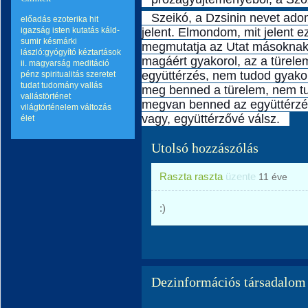
Szeikó, a Dzsinin nevet ado
előadás
ezoterika
hit
igazság
isten
kutatás
káld-
jelent. Elmondom, mit jelent e
sumir
késmárki
megmutatja az Utat másoknak,
lászló:gyógyító kéztartások
magáért gyakorol, az a türel
ii.
magyarság
meditáció
együttérzés, nem tudod gyakoro
pénz
spiritualitás
szeretet
tudat
tudomány
vallás
meg benned a türelem, nem tu
vallástörténet
megvan benned az együttérzés
világtörténelem
változás
vagy, együttérzővé válsz.
élet
Utolsó hozzászólás
Raszta raszta
üzente
11 éve
:)
Dezinformációs társadalom