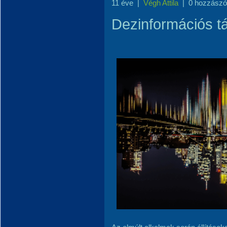
11 éve
|
Végh Attila
|
0 hozzászó
Dezinformációs t