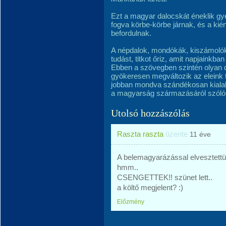
Ezt a magyar dalocskát éneklik g
fogva körbe-körbe járnak, és a kién
befordulnak.
A népdalok, mondókák, kiszámolók 
tudást, titkot őriz, amit napjainkba
Ebben a szövegben szintén olyan 
gyökeresen megváltozik az eleink tu
jobban mondva szándékosan kiala
a magyarság származásáról szóló 
Utolsó hozzászólás
Raszta raszta
üzente
11 éve
A belemagyarázással elvesztettük
hmm..
CSENGETTEK!! szünet lett..
a költő megjelent? :)
Előzmény