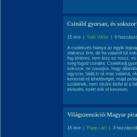
Csináld gyorsan, és sokszor
15 éve
|
Sidó Viktor
|
0 hozzász
A cselekvés hiánya az egyik legnag
elakarsz érni, de ha valamit túl so
fog történni, nem lesz ez rossz, mi
meg fogod csinálni. Cselekedj gyors
sokszor, ne zavarjon, hogy álland
egyszer, találj ki rá más valamit, 
keressél rá lehetőséget, majd próbá
születnek, nem elsőre törőd át a fa
elviselni, ezért érik el kevesen.
Világszenzáció:Magyar pir
15 éve
|
Papp Laci
|
3 hozzászó