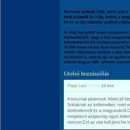
Kevesen tudnak róla, mert sem a 
nem számolt be róla, holott a ma
be ez az új remekbe szabott régész
A világ legrégebbi ismert piramisáró
kijelenthetjük, hogy a hun-magyarok, 
hüledezéskeltő hír röviden ismertetve
34.000 évesre saccolt híres boszniai 
íródott feliratokat találtak a szláv 
rovásbetűt is, melyek egy az egyben 
székely-magyar ABC jeleinek vonásaiv
Utolsó hozzászólás
Papp Laci
üzente
15 éve
A boszniai piramisok leletei jól b
Sokaknak ez kellemetlen, mert ed
történelemről és a magyarokról.
megalázni azigazság úgyis kiderü
nemzet.Ezt az utat kell járni.Ne