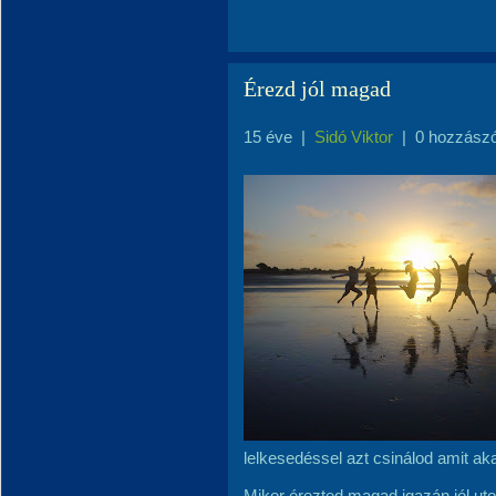
Érezd jól magad
15 éve
|
Sidó Viktor
|
0 hozzász
lelkesedéssel azt csinálod amit ak
Mikor érezted magad igazán jól uto