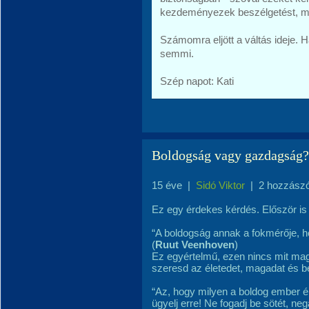
kezdeményezek beszélgetést, me
Számomra eljött a váltás ideje. 
semmi.
Szép napot: Kati
Boldogság vagy gazdagság?
15 éve
|
Sidó Viktor
|
2 hozzász
Ez egy érdekes kérdés. Először is
“A boldogság annak a fokmérője, h
(
Ruut Veenhoven
)
Ez egyértelmű, ezen nincs mit mag
szeresd az életedet, magadat és 
“Az, hogy milyen a boldog ember él
ügyelj erre! Ne fogadj be sötét, neg