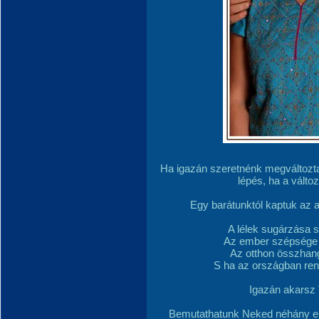
Ha igazán szeretnénk megváltoztat
lépés, ha a vált
Egy barátunktól kaptuk az a
A lélek sugárzása 
Az ember szépsége 
Az otthon összhang
S ha az országban rend
Igazán akarsz 
Bemutathatunk Neked néhány em