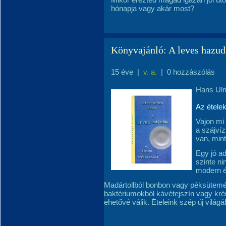
hónapja vagy akár most?
Könyvajánló: A leves hazud
15 éve
|
v. a.
|
0 hozzászólás
Hans Ulr
Az ételek
Vajon mi
a szájví
van, min
Egy jó a
szinte ni
modern é
Madártollból bonbon vagy péksütemé
baktériumokból kávétejszín vagy kr
ehetővé válik. Ételeink szép új világ