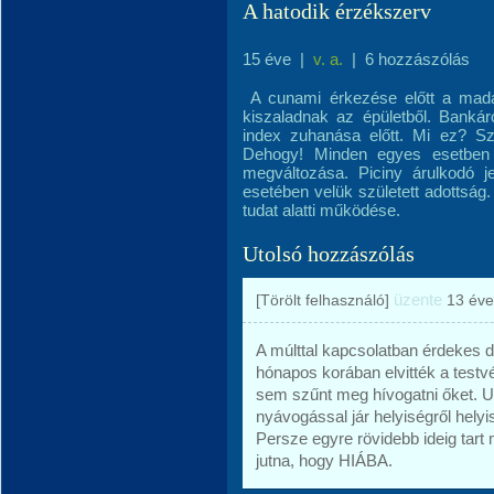
A hatodik érzékszerv
15 éve
|
v. a.
|
6 hozzászólás
A cunami érkezése előtt a madar
kiszaladnak az épületből. Bankár
index zuhanása előtt. Mi ez? Sze
Dehogy! Minden egyes esetben 
megváltozása. Piciny árulkodó je
esetében velük született adottság
tudat alatti működése.
Utolsó hozzászólás
üzente
[Törölt felhasználó]
13 éve
A múlttal kapcsolatban érdekes 
hónapos korában elvitték a testv
sem szűnt meg hívogatni őket. U
nyávogással jár helyiségről helyi
Persze egyre rövidebb ideig tar
jutna, hogy HIÁBA.