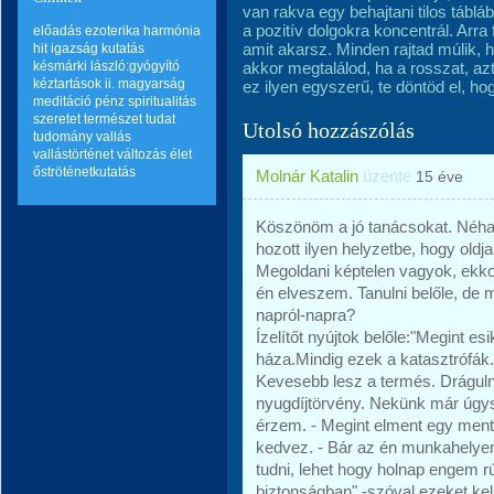
van rakva egy behajtani tilos táblá
a pozitív dolgokra koncentrál. Arra 
előadás
ezoterika
harmónia
amit akarsz. Minden rajtad múlik, h
hit
igazság
kutatás
késmárki lászló:gyógyító
akkor megtalálod, ha a rosszat, azt
kéztartások ii.
magyarság
ez ilyen egyszerű, te döntöd el, h
meditáció
pénz
spiritualitás
szeretet
természet
tudat
Utolsó hozzászólás
tudomány
vallás
vallástörténet
változás
élet
őströténetkutatás
Molnár Katalin
üzente
15 éve
Köszönöm a jó tanácsokat. Néha 
hozott ilyen helyzetbe, hogy oldj
Megoldani képtelen vagyok, ekk
én elveszem. Tanulni belőle, d
napról-napra?
Ízelítőt nyújtok belőle:"Megint 
háza.Mindig ezek a katasztrófák.
Kevesebb lesz a termés. Dráguln
nyugdíjtörvény. Nekünk már úgy
érzem. - Megint elment egy ment
kedvez. - Bár az én munkahelyem
tudni, lehet hogy holnap engem r
biztonságban" -szóval ezeket kel