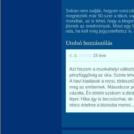
Sokan nem tudják, hogyan vonzzák
megnézték már 50-szer a titkot, v
mondtak, az is lehet, hogy a blo
jönnek az eredmények. Most egy font
oda, ha kell még jegyzetelhetsz is.
Utolsó hozzászólás
v. a.
üzente
15 éve
Azt hiszem a munkahelyi változta
pénzfüggőség az oka. Szinte lehet
A havi kiadások a rezsi, törlesz
meg az embernek. Másodszor pedig
vázolta. Én érlelni szokom a dö
lépni. Hiba így is becsúszhat, de 
nincs értelme a biztosba menni..