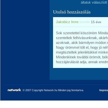
általuk választot
Utolsó hozzászólás
Jakobicz Imre
üzente
15 éve
Sok szeretettel köszönöm Mindaz
szenteltek felhívásunknak, akárh
azoknak, akik bármilyen módon 
Nagy örömmel tölt el, hogy jó né
megtiszteltek jelenlétükkel mink
Mindenkinek további örömöt, békét
hozzájárulását adja, annak eredm
© 2007 Copyright Network.hu Minden jog fenntartva.
Impre