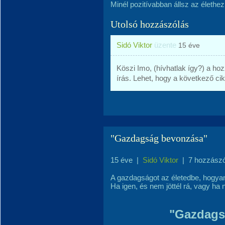
Minél pozitívabban állsz az élethez
Utolsó hozzászólás
Sidó Viktor
üzente
15 éve
Köszi Imo, (hívhatlak így?) a ho
írás. Lehet, hogy a következő ci
"Gazdagság bevonzása"
15 éve
|
Sidó Viktor
|
7 hozzász
A gazdagságot az életedbe, hogya
Ha igen, és nem jöttél rá, vagy ha 
"Gazdags