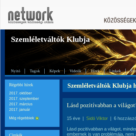
Szemléletváltók Klubja
Nyitó
Tagok
Képek
Videók
Hírek
Linkek
Fri
Szemléletváltók Klubja h
Régebbi hírek
2017. október
2017. szeptember
Lásd pozitívabban a világot
2017. március
2017. január
15 éve
|
Sidó Viktor
|
6 hozzász
Még régebbiek
Lásd pozitívabban a világot, mind
embernek is van problémája, nem a
Címkék