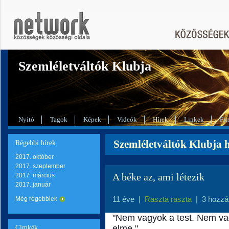
Szemléletváltók Klubja
Nyitó
Tagok
Képek
Videók
Hírek
Linkek
Fri
Szemléletváltók Klubja h
Régebbi hírek
2017. október
2017. szeptember
A béke az, ami létezik
2017. március
2017. január
11 éve
|
Raszta raszta
|
3 hozzá
Még régebbiek
"Nem vagyok a test. Nem va
elme."
Címkék