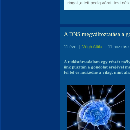
ringat ,a tett pedig várat, test né
A DNS megváltoztatása a go
11 éve
|
Végh Attila
|
11 hozzász
A tudóstársadalom egy részét mél
ünk pusztán a gondolat erejével m
fel fel és működne a világ, mint a