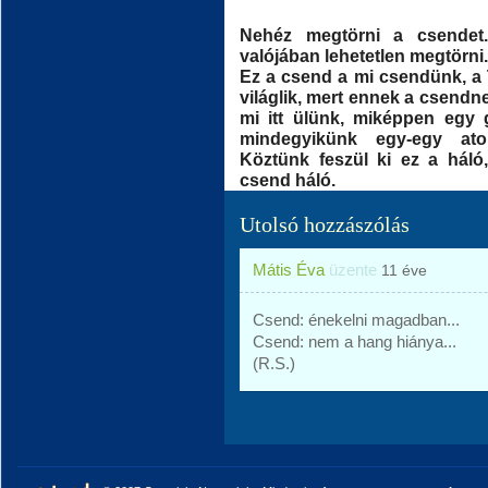
Nehéz megtörni a csendet
valójában lehetetlen megtörni.
Ez a csend a mi csendünk, a Tu
világlik, mert ennek a csendne
mi itt ülünk, miképpen egy g
mindegyikünk egy-egy ato
Köztünk feszül ki ez a háló,
csend háló.
Utolsó hozzászólás
Mátis Éva
üzente
11 éve
Csend: énekelni magadban...
Csend: nem a hang hiánya...
(R.S.)