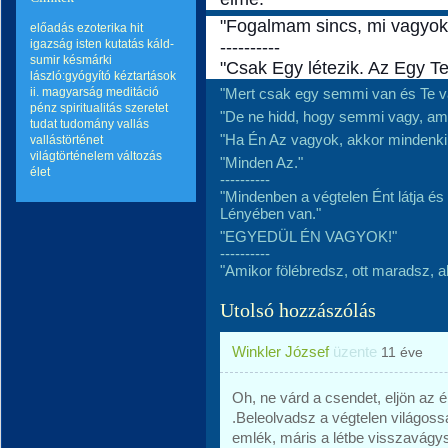
"Fogalmam sincs, mi vagyok
előadás
ezoterika
hit
igazság
isten
kutatás
káld-
----------
sumir
késmárki
"Csak Egy létezik. Az Egy Te
lászló:gyógyító kéztartások
ii.
magyarság
meditáció
"Mert csak egy semmi van és Te v
pénz
spiritualitás
szeretet
"De ne hidd, hogy semmi vagy, am
tudat
tudomány
vallás
"Ha Én Az vagyok, akkor mindenki 
vallástörténet
világtörténelem
változás
"Minden Az."
élet
----------
"Mindenben a végtelen Ént látja é
Lényében van."
"EGYEDÜL ÉN VAGYOK!"
----------
"Amikor fölébredsz, ott maradsz, a
Utolsó hozzászólás
Winkler József
üzente
11 éve
Oh, ne várd a csendet, eljön az é
.Beleolvadsz a végtelen világoss
emlék, máris a létbe visszavágy