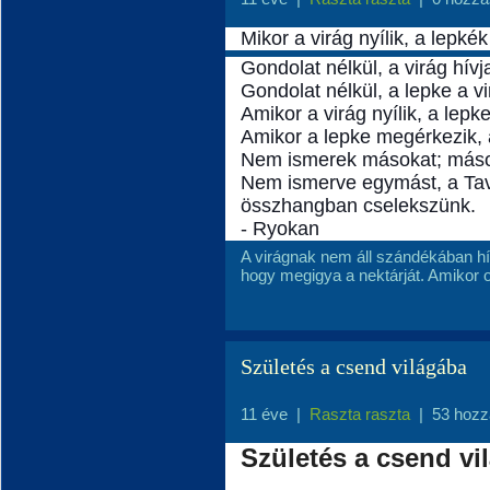
Mikor a virág nyílik, a lepk
Gondolat nélkül, a virág hívj
Gondolat nélkül, a lepke a vi
Amikor a virág nyílik, a lepke
Amikor a lepke megérkezik, a
Nem ismerek másokat; más
Nem ismerve egymást, a Tav
összhangban cselekszünk.
- Ryokan
A virágnak nem áll szándékában hívn
hogy megigya a nektárját. Amikor ot
Születés a csend világába
11 éve
|
Raszta raszta
|
53 hozz
Születés a csend vi