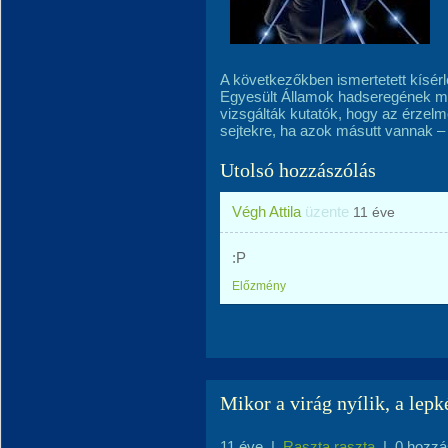
A következőkben ismertetett kísérle
Egyesült Államok hadseregének me
vizsgálták kutatók, hogy az érzelm
sejtekre, ha azok másutt vannak – t
Utolsó hozzászólás
Végh Attila
üzente
11 éve
:P
Előzmény
Mikor a virág nyílik, a le
11 éve
|
Raszta raszta
|
0 hozzá