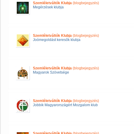
Szemléletváltók Klubja
(blogbejegyzés)
Megérzések klubja
Szemléletváltók Klubja
(blogbejegyzés)
Joómegoldást keresők klubja
Szemléletváltók Klubja
(blogbejegyzés)
Magyarok Szövetsége
Szemléletváltók Klubja
(blogbejegyzés)
Jobbik Magyarországért Mozgalom klub
Szemléletváltók Klubja
(blogbejegyzés)