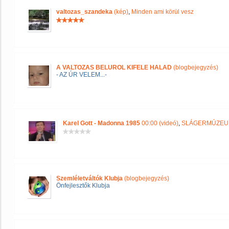
valtozas_szandeka
(kép)
,
Minden ami körül vesz
A VALTOZAS BELUROL KIFELE HALAD
(blogbejegyzés)
- AZ ÚR VELEM...-
Karel Gott - Madonna 1985
00:00 (videó)
,
SLÁGERMÚZE
Szemléletváltók Klubja
(blogbejegyzés)
Önfejlesztők Klubja