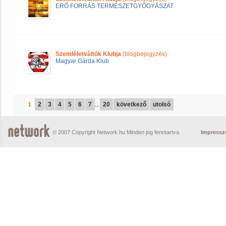
ERŐ FORRÁS TERMÉSZETGYÓGYÁSZAT
Szemléletváltók Klubja
(blogbejegyzés)
Magyar Gárda Klub
1
2
3
4
5
6
7
...
20
következő
utolsó
© 2007 Copyright Network.hu Minden jog fenntartva.
Impress