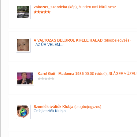
valtozas_szandeka
(kép)
,
Minden ami körül vesz
A VALTOZAS BELUROL KIFELE HALAD
(blogbejegyzés)
- AZ ÚR VELEM...-
Karel Gott - Madonna 1985
00:00 (videó)
,
SLÁGERMÚZE
Szemléletváltók Klubja
(blogbejegyzés)
Önfejlesztők Klubja