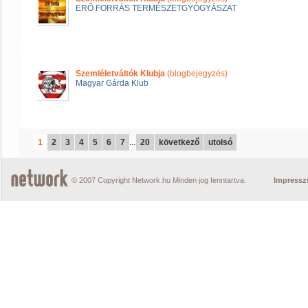
ERŐ FORRÁS TERMÉSZETGYÓGYÁSZAT
Szemléletváltók Klubja
(blogbejegyzés)
Magyar Gárda Klub
1
2
3
4
5
6
7
...
20
következő
utolsó
© 2007 Copyright Network.hu Minden jog fenntartva.
Impress