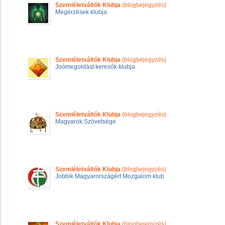
Szemléletváltók Klubja
(blogbejegyzés)
Megérzések klubja
Szemléletváltók Klubja
(blogbejegyzés)
Joómegoldást keresők klubja
Szemléletváltók Klubja
(blogbejegyzés)
Magyarok Szövetsége
Szemléletváltók Klubja
(blogbejegyzés)
Jobbik Magyarországért Mozgalom klub
Szemléletváltók Klubja
(blogbejegyzés)