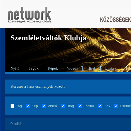
Szemléletváltók Klubja
Nyitó
Tagok
Képek
Videók
Hírek
Linkek
Fri
Keresés a friss események között
Tag
Kép
Videó
Blog
Fórum
Link
Esemé
0 találat