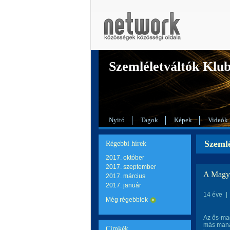
Szemléletváltók Klu
Nyitó
Tagok
Képek
Videók
Szemlé
Régebbi hírek
2017. október
2017. szeptember
A Magya
2017. március
2017. január
14 éve
|
Még régebbiek
Az ős-mag
más manap
Címkék