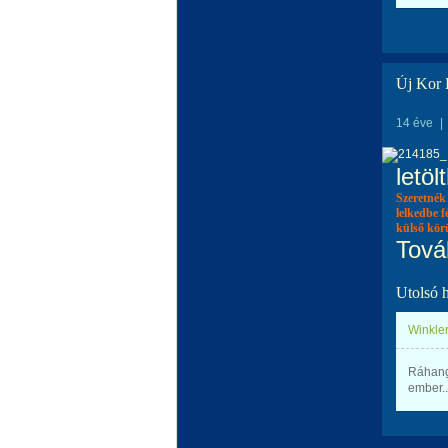
Új Kor K
14 éve
|
letö
Szeretnék
lelkedbe f
külső kör
Tová
Utolsó 
Winkler
Ráhango
ember..