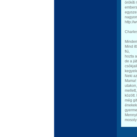
örökíti
embers
egyszer
nagyon 
http:/
Charle
Mindenk
Mind it
fiú,
hozta a
de a já
csókjai
kegyele
Neki az
Mama! 
utakon,
mellett
között.
még git
énekek
gyerme
Mennyi
mosoly