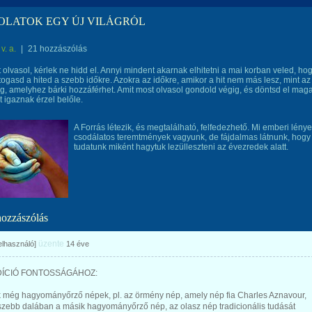
LATOK EGY ÚJ VILÁGRÓL
v. a.
|
21 hozzászólás
 olvasol, kérlek ne hidd el. Annyi mindent akarnak elhitetni a mai korban veled, ho
rtogasd a hited a szebb időkre. Azokra az időkre, amikor a hit nem más lesz, mint az
g, amelyhez bárki hozzáférhet. Amit most olvasol gondold végig, és döntsd el mag
t igaznak érzel belőle.
A Forrás létezik, és megtalálható, felfedezhető. Mi emberi lénye
csodálatos teremtmények vagyunk, de fájdalmas látnunk, hogy
tudatunk miként hagytuk lezülleszteni az évezredek alatt.
hozzászólás
üzente
felhasználó]
14 éve
DÍCIÓ FONTOSSÁGÁHOZ:
 még hagyományőrző népek, pl. az örmény nép, amely nép fia Charles Aznavour,
szebb dalában a másik hagyományőrző nép, az olasz nép tradicionális tudását