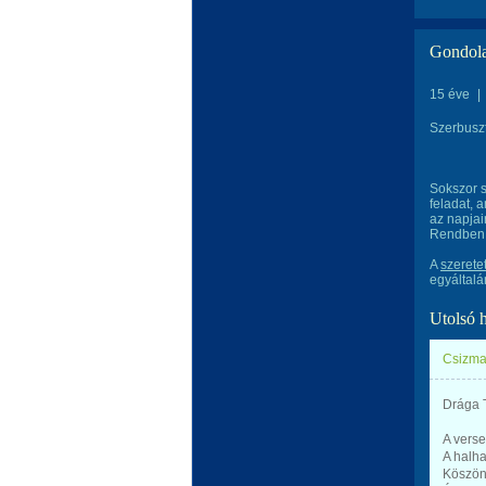
Gondola
15 éve
|
Szerbusz
Sokszor s
feladat, 
az napjai
Rendben! 
A
szerete
egyáltalá
Utolsó 
Csizma
Drága 
A vers
A halha
Köszönt