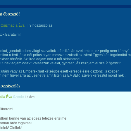
t ébresztő!
Csizmadia Éva
|
9 hozzászólás
tok Barátaim!
okat, gondolkodom világi szavaitok lefordításán szellemire,
ez pedig nem könnyű
amikor a férfi ,és a női pólus olyan messze szakadt az Isteni Egyesülés fogalmától m
nkban történik. Azt írod adjam oda a női oldalamat!
Kinek adjam oda?” Válasszak valakit, gyorsan, és kezdjem el szelídítgetni?”
t utáni vágy
az Emberek fiait kétségbe esett keresgélésre ösztönzi, s közben
n nem figyel arra az
üzenetre
amit Isten az EMBER
szívén keresztül mond neki.
hozzászólás
dia Éva
üzente
14 éve
Tiborom!
edben benne van az egész létezés értelme!
tatlan örök fogalma!
elek! Ölellek!