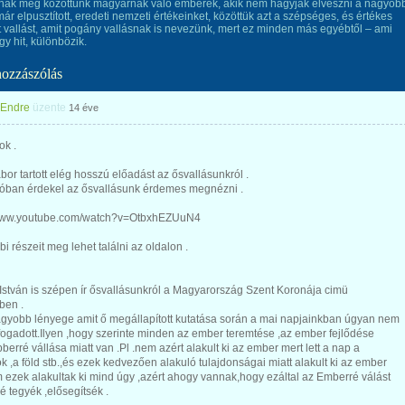
nak még közöttünk magyarnak való emberek, akik nem hagyják elveszni a nagyob
ár elpusztított, eredeti nemzeti értékeinket, közöttük azt a szépséges, és értékes
 vallást, amit pogány vallásnak is nevezünk, mert ez minden más egyébtől – ami
gy hit, különbözik.
hozzászólás
 Endre
üzente
14 éve
ok .
or tartott elég hosszú előadást az ősvallásunkról .
alóban érdekel az ősvallásunk érdemes megnézni .
/www.youtube.com/watch?v=OtbxhEZUuN4
bi részeit meg lehet találni az oldalon .
István is szépen ír ősvallásunkról a Magyarország Szent Koronája cimü
ben .
agyobb lényege amit ő megállapított kutatása során a mai napjainkban úgyan nem
fogadott.Ilyen ,hogy szerinte minden az ember teremtése ,az ember fejlődése
bberré vállása miatt van .Pl .nem azért alakult ki az ember mert lett a nap a
ok ,a föld stb.,és ezek kedvezően alakuló tulajdonságai miatt alakult ki az ember
ezek alakultak ki mind úgy ,azért ahogy vannak,hogy ezáltal az Emberré válást
é tegyék ,elősegítsék .