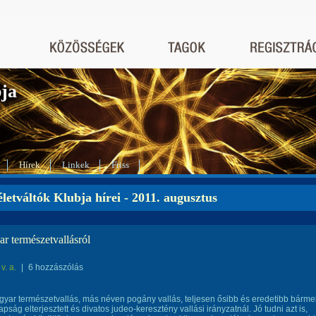
bja
Hírek
Linkek
Friss
letváltók Klubja hírei - 2011. augusztus
r természetvallásról
v. a.
|
6 hozzászólás
yar természetvallás, más néven pogány vallás, teljesen ősibb és eredetibb bárme
ság elterjesztett és divatos judeo-keresztény vallási irányzatnál. Jó tudni azt is,