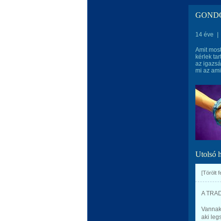
GONDO
14 éve
|
Amit most
kérlek ta
az igazsá
mi az ami
Utolsó 
[Törölt 
A TRA
Vannak
aki leg