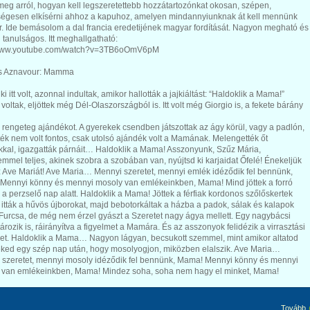
 meg arról, hogyan kell legszeretettebb hozzátartozónkat okosan, szépen,
égesen elkísérni ahhoz a kapuhoz, amelyen mindannyiunknak át kell mennünk
. Ide bemásolom a dal francia eredetijének magyar fordítását. Nagyon megható és
tanulságos. Itt meghallgatható:
/www.youtube.com/watch?v=3TB6oOmV6pM
s Aznavour: Mamma
i itt volt, azonnal indultak, amikor hallották a jajkiáltást: “Haldoklik a Mama!”
t voltak, eljöttek még Dél-Olaszországból is. Itt volt még Giorgio is, a fekete bárány
 rengeteg ajándékot. A gyerekek csendben játszottak az ágy körül, vagy a padlón,
ték nem volt fontos, csak utolsó ajándék volt a Mamának. Melengették őt
kkal, igazgatták párnáit… Haldoklik a Mama! Asszonyunk, Szűz Mária,
mmel teljes, akinek szobra a szobában van, nyújtsd ki karjaidat Őfelé! Énekeljük
 Ave Mariát! Ave Maria… Mennyi szeretet, mennyi emlék idéződik fel bennünk,
Mennyi könny és mennyi mosoly van emlékeinkben, Mama! Mind jöttek a forró
 a perzselő nap alatt. Haldoklik a Mama! Jöttek a férfiak kordonos szőlőskertek
, itták a hűvös újborokat, majd bebotorkáltak a házba a padok, sálak és kalapok
 Furcsa, de még nem érzel gyászt a Szeretet nagy ágya mellett. Egy nagybácsi
ározik is, ráirányítva a figyelmet a Mamára. És az asszonyok felidézik a virrasztási
et. Haldoklik a Mama… Nagyon lágyan, becsukott szemmel, mint amikor altatod
ked egy szép nap után, hogy mosolyogjon, miközben elalszik. Ave Maria…
 szeretet, mennyi mosoly idéződik fel bennünk, Mama! Mennyi könny és mennyi
 van emlékeinkben, Mama! Mindez soha, soha nem hagy el minket, Mama!
Tovább