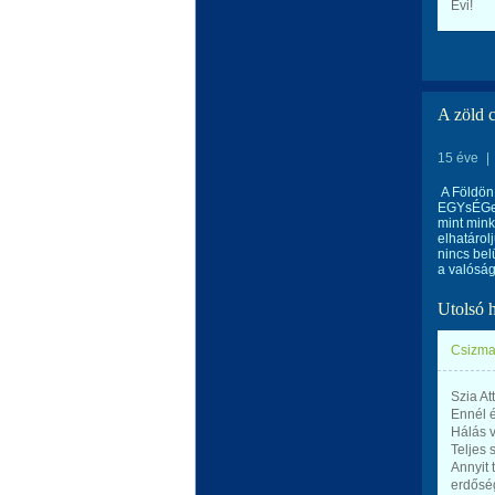
Évi!
A zöld 
15 éve
|
A Földön
EGYsÉGet 
mint mink
elhatárol
nincs bel
a valóság
Utolsó 
Csizma
Szia Att
Ennél 
Hálás 
Teljes 
Annyit
erdőség