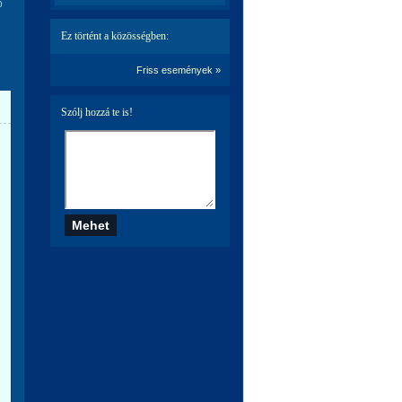
b
Ez történt a közösségben:
Friss események »
Szólj hozzá te is!