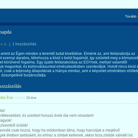
Tovább
csapda
v. a.
|
1 hozzászólás
 amint az Égen minden a teremtő tudat kivetülése. Elménk az, ami feldarabolja az
ezernyi darabra, létrehozza a kívül s belül fogalmát, így született meg a környezet
et körülvevő fogalma. Egy újabb feldarabolása az EGYnek, mellyel valamitől
juk magunkat, és különválásunkat elmészkedésben szentesítjük. Holott nincs kívül 
ül, csak a teljesség állapotának a hiánya mindaz, ami e képzetet elménkben elülteti
 dzsungelévé burjánoztatja.
hozzászólás
dia Éva
üzente
15 éve
ila!
értékesebbet, és szebbet hosszú évek óta nem olvastam!
vagyok!
szívemből örülök!
 tennék csak hozzá, hogy ha módomban állna, hogy harcoljak a meglévő
ek életben tartásáért, és ehhez a zöldek kellenek, akkor biza zölddé válnék! lol.