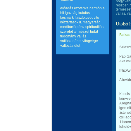
hogy van
részben m
előadás
ezoterika
harmónia
természet
hit
igazság
kutatás
vallás, va
késmárki lászló:gyógyító
kéztartások ii.
magyarság
Utolsó 
meditáció
pénz
spiritualitás
szeretet
természet
tudat
Farkas
tudomány
vallás
vallástörténet
világvége
változás
élet
Sziaszt
Pap Gáb
Akit v
http:/
A továb
Kocsis 
könyvé
A legn
igen el
,istene
csillag
.Hanem 
lehetőv