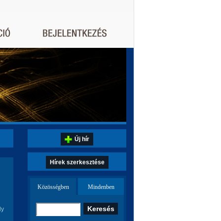
Új hír
Hírek szerkesztése
Közösségben
Mindenben
ly