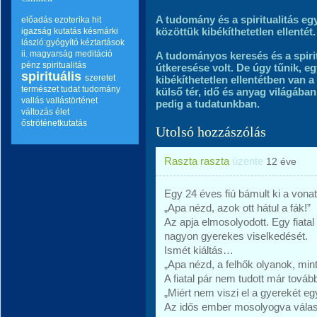
A tudomány és a spiritualitás e
előadás
ezoterika
hit
közöttük kibékíthetetlen ellentét.
igazság
kutatás
késmárki
lászló:gyógyító kéztartások
ii.
magyarság
meditáció
A tudományos keresés és a spiri
pénz
spiritualitás
útkeresése volt. De úgy tűnik, e
spirituális
szeretet
kibékíthetetlen ellentétben van a
természet
tudat
tudomány
külső tér, idő és anyag világában 
vallás
vallástörténet
pedig a tudatunkban.
változás
élet
őströténetkutatás
Utolsó hozzászólás
Raszta raszta
üzente
12 éve
Egy 24 éves fiú bámult ki a vona
„Apa nézd, azok ott hátul a fák!”
Az apja elmosolyodott. Egy fiatal 
nagyon gyerekes viselkedését.
Ismét kiáltás…
„Apa nézd, a felhők olyanok, min
A fiatal pár nem tudott már tovább 
„Miért nem viszi el a gyerekét e
Az idős ember mosolyogva válas