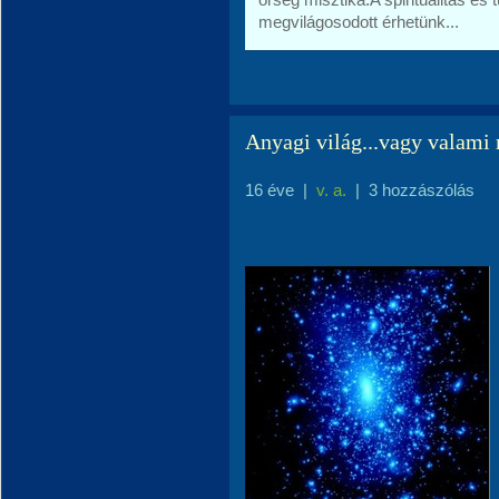
megvilágosodott érhetünk...
Anyagi világ...vagy valami
16 éve
|
v. a.
|
3 hozzászólás