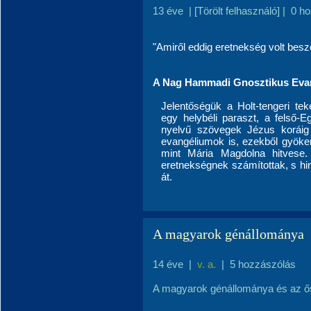
13 éve
|
[Törölt felhasználó]
|
0 h
"Amiről eddig eretnekség volt beszé
A Nag Hammadi Gnosztikus Eva
Jelentőségük a Holt-tengeri tek
egy helybéli paraszt, a felső
nyelvű szövegek Jézus koráig 
evangéliumok is, ezekből gyöker
mint Mária Magdolna hitvese. 
eretnekségnek számítottak, s hir
át.
A magyarok génállománya
14 éve
|
v. a.
|
5 hozzászólás
A magyarok génállománya és az ős