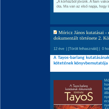
„A kórházból jövünk. A fiam vakon
óta. Ma van az első napja, hogy lá
Móricz János kutatásai - 
dokumentált története 2. K
12 éve
|
[Törölt felhasználó]
|
0 h
A Tayos-barlang kutatásának
kötetének könyvbemutatója
Mó
hon
tud
ál
nye
ecu
nye