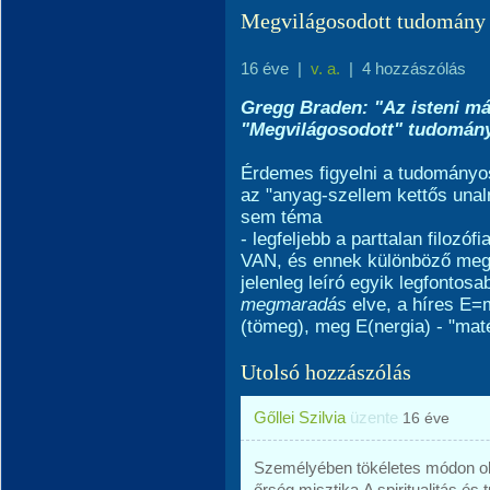
Megvilágosodott tudomány
16 éve
|
v. a.
|
4 hozzászólás
Gregg Braden: "Az isteni má
"Megvilágosodott" tudomán
Érdemes figyelni a tudomány
az "anyag-szellem kettős una
sem téma
- legfeljebb a parttalan filozó
VAN, és ennek különböző megny
jelenleg leíró egyik legfontosa
megmaradás
elve, a híres E
(tömeg), meg E(nergia) - "maté
Utolsó hozzászólás
Gőllei Szilvia
üzente
16 éve
Személyében tökéletes módon o
őrség misztika.A spiritualitás é