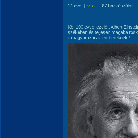
14 éve
|
v. a.
|
87 hozzászólás
Kb. 100 évvel ezelőtt Albert Einste
székében és teljesen magába roska
elmagyarázni az embereknek?