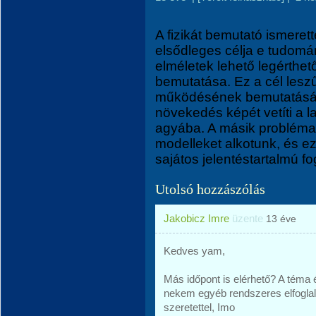
A fizikát bemutató ismere
elsődleges célja e tudomá
elméletek lehető legérthe
bemutatása. Ez a cél leszűk
működésének bemutatását
növekedés képét vetíti a 
agyába. A másik probléma,
modelleket alkotunk, és 
sajátos jelentéstartalmú fog
Utolsó hozzászólás
Jakobicz Imre
üzente
13 éve
Kedves yam,
Más időpont is elérhető? A téma 
nekem egyéb rendszeres elfogla
szeretettel, Imo