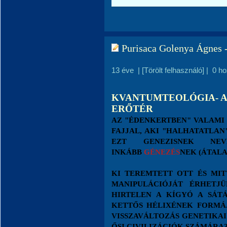
Purisaca Golenya Ágn
13 éve
|
[Törölt felhasználó]
|
0 h
KVANTUMTEOLÓGIA- A
ERŐTÉR
AZ "ÉDENKERTBEN" VALAMI
FAJJAL, AKI "HALHATATLAN
EZT GENEZISNEK NEV
INKÁBB
GÉNEZÉS
NEK (ÁTALA
KI TEREMTETT OTT ÉS MIT
MANIPULÁCIÓJÁT ÉRHETJ
HIRTELEN A KÍGYÓ A SÁTÁ
KETTŐS HÉLIXÉNEK FORMÁJ
VISSZAVÁLTOZÁS GENETIKA
ŐSI CIVILIZÁCIÓK SZÁMÁRA