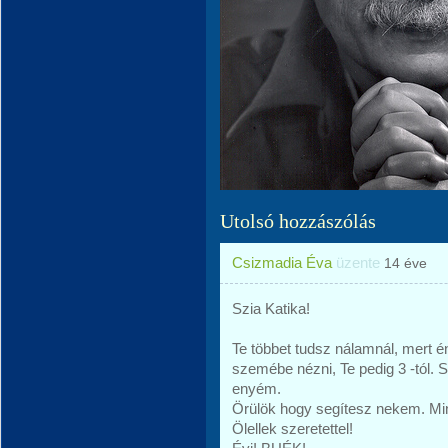
Utolsó hozzászólás
Csizmadia Éva
üzente
14 éve
Szia Katika!
Te többet tudsz nálamnál, mert é
szemébe nézni, Te pedig 3 -tól. 
enyém.
Örülök hogy segítesz nekem. Mi
Ölellek szeretettel!