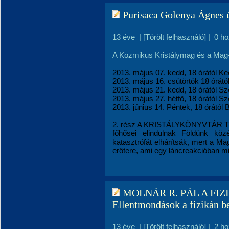
Purisaca Golenya Ágnes ú
13 éve
|
[Törölt felhasználó]
|
0 h
A Kozmikus Kristálymag és a Mag-n
2013. május 07. kedd, 18 órától K
2013. május 16. csütörtök 18 órátó
2013. május 21. kedd, 18 órától S
2013. május 27. hétfő, 18 órától 
2013. június 14. Péntek, 18 órától
2. rész A KRISTÁLYKÖNYVTÁR TIT
főhősei elindulnak Földünk köz
katasztrófát elhárítsák, mert a M
erőtere, ami egy láncreakcióban mind
MOLNÁR R. PÁL A FI
Ellentmondások a fizikán b
13 éve
|
[Törölt felhasználó]
|
2 h