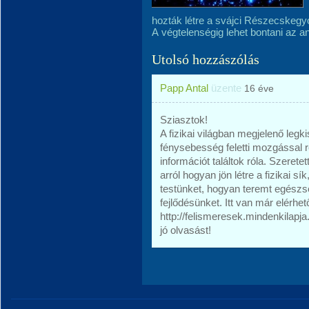
hozták létre a svájci Részecskegyor
A végtelenségig lehet bontani az a
Utolsó hozzászólás
Papp Antal
üzente
16 éve
Sziasztok!
A fizikai világban megjelenő leg
fénysebesség feletti mozgással 
információt találtok róla. Szeret
arról hogyan jön létre a fizikai s
testünket, hogyan teremt egészség
fejlődésünket. Itt van már elérhe
http://felismeresek.mindenkilapja
jó olvasást!