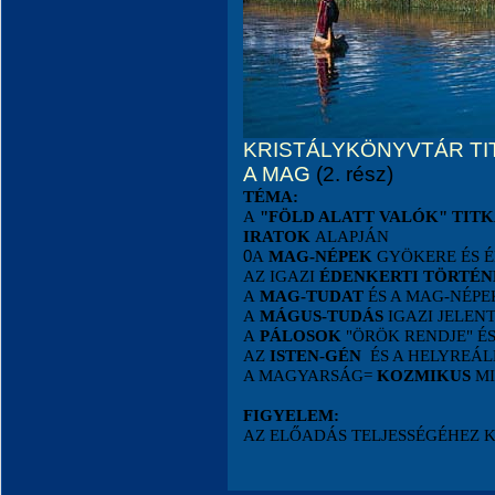
KRISTÁLYKÖNYVTÁR TI
A MAG
(2. rész)
TÉMA:
A
"FÖLD ALATT VALÓK" TIT
IRATOK
ALAPJÁN
0
A
MAG-NÉPEK
GYÖKERE ÉS É
AZ IGAZI
ÉDENKERTI TÖRTÉN
A
MAG-TUDAT
ÉS A MAG-NÉP
A
MÁGUS-TUDÁS
IGAZI JELEN
A
PÁLOSOK
"ÖRÖK RENDJE" É
AZ
ISTEN-GÉN
ÉS A HELYREÁL
A MAGYARSÁG=
KOZMIKUS
MI
FIGYELEM:
AZ ELŐADÁS TELJESSÉGÉHEZ 