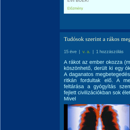
Évi! BUÉK!
Előzmény
Tudósok szerint a rákos me
15 éve
|
v. a.
|
1 hozzászólás
A rákot az ember okozza (m
köszönhető, derült ki egy ók
A daganatos megbetegedése
ritkán fordultak elő. A 
feltárása a gyógyítás sze
fejlett civilizációkban sok éle
Mivel