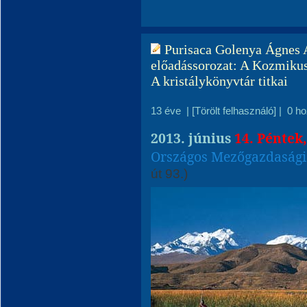
Purisaca Golenya Ágnes A
előadássorozat: A Kozmikus
A kristálykönyvtár titkai
13 éve
|
[Törölt felhasználó]
|
0 h
2013. június
14. Péntek
Országos Mezőgazdaság
út 93.)