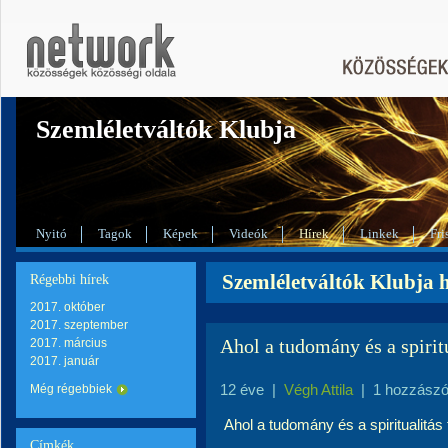
Szemléletváltók Klubja
Nyitó
Tagok
Képek
Videók
Hírek
Linkek
Fri
Szemléletváltók Klubja 
Régebbi hírek
2017. október
2017. szeptember
Ahol a tudomány és a spiritu
2017. március
2017. január
12 éve
|
Végh Attila
|
1 hozzászó
Még régebbiek
Ahol a tudomány és a spiritualitás 
Címkék