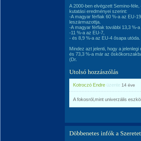
A 2000-ben elvégzett Semino-féle,
kutatási eredményei szerint:
-A magyar férfiak 60 %-a az EU-19
leszármazottja.
-A magyar férfiak további 13,3 %-a
-11 %-a az EU-7,
- és 8,9 %-a az EU-4 ősapa utóda.
Mindez azt jelenti, hogy a jelenleg
és 73,3 %-a már az őskőkorszakban
(Dr.
Utolsó hozzászólás
Kotroczó Endre
üzente
14 éve
A fokosról,mint univerzális eszkö
Döbbenetes infók a Szeretet