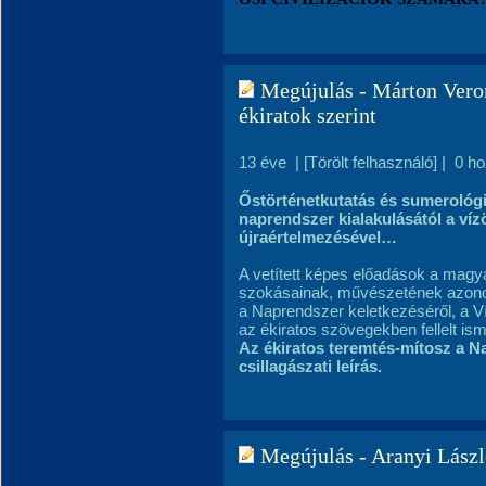
Megújulás - Márton Veron
ékiratok szerint
13 éve
|
[Törölt felhasználó]
|
0 h
Őstörténetkutatás és sumerológi
naprendszer kialakulásától a ví
újraértelmezésével…
A vetített képes előadások a magya
szokásainak, művészetének azono
a Naprendszer keletkezéséről, a Ví
az ékiratos szövegekben fellelt ism
Az ékiratos teremtés-mítosz a N
csillagászati leírás.
Megújulás - Aranyi Lászl