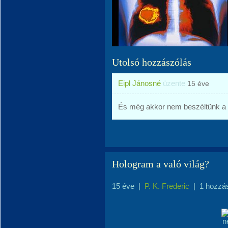
Utolsó hozzászólás
Eipl Jánosné
üzente
15 éve
És még akkor nem beszéltünk a l
Hologram a való világ?
15 éve
|
P. K. Frederic
|
1 hozzá