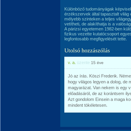
Különböző tudományágak képviselő
érzékszervek által tapasztalt vilá
mélyebb szinteken a teljes világ
vetítheti, de alakíthatja is a valóság
A párizsi egyetemen 1982-ben külön
fizikus vezette kutatócsoport egy
legfontosabb megfigyelését tette.
Utolsó hozzászólás
v. a.
üzente
15 éve
Jó az írás. Köszi Frederik. Némel
hogy világos legyen a dolog, de m
magyarázat. Van nekem is egy vid
előadásáról, de az korántsem ily
Azt gondolom Einsein a maga kor
mindent tökéletesen.