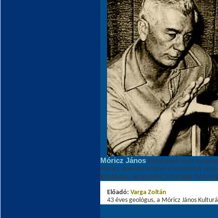
Móricz János
életútjának rövid összefog
Móricz János őstörténet-elméletének újraé
létezésére, Az ecuadori kutatások folytatás
Előadó:
Varga Zoltá
n
43 éves geológus, a Móricz János Kulturá