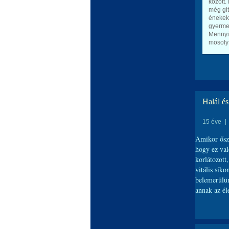
között.
még git
énekek
gyerme
Mennyi
mosoly
Halál és
15 éve
|
Amikor őszi
hogy ez val
korlátozott,
vitális sík
belemerülünk
annak az él