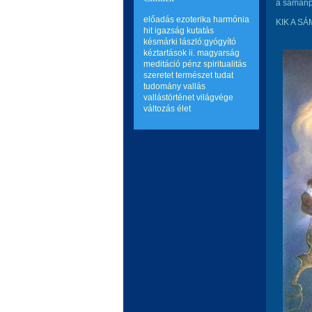
a sámánpa
előadás
ezoterika
harmónia
KIK A S
hit
igazság
kutatás
késmárki lászló:gyógyító
kéztartások ii.
magyarság
meditáció
pénz
spiritualitás
szeretet
természet
tudat
tudomány
vallás
vallástörténet
világvége
változás
élet