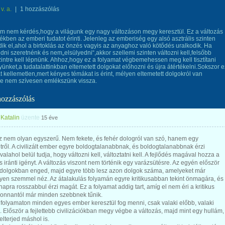
v. a.
|
1 hozzászólás
m nem kérdés,hogy a világunk egy nagy változáson megy keresztül. Ez a változás
kben az emberi tudatot érinti. Jelenleg az emberiség egy alsó asztrális szinten
ik el,ahol a birtoklás az önzés vagyis az anyaghoz való kötődés uralkodik. Ha
dni szeretnénk és nem„elsülyedni“,akkor szellemi szinten változni kell,felsőbb
szintre kell lépnünk. Ahhoz,hogy ez a folyamat végbemehessen meg kell tisztítani
yünket,a tudatalattinkban eltemetett dolgokat előhozni és újra átértékelni.Sokszor e
t kellemetlen,mert kényes témákat is érint, mélyen eltemetett dolgokról van
re nem szívesen emlékszünk vissza.
hozzászólás
Katalin
üzente
15 éve
z nem olyan egyszerű. Nem fekete, és fehér dologról van szó, hanem egy
ről. A civilizált ember egyre boldogtalanabbnak, és boldogtalanabbnak érzi
valahol belül tudja, hogy változni kell, változtatni kell. A fejlődés magával hozza a
s iránti igényt. A változás viszont nem történik egy varázsütésre. Az egyén először
 dolgokban enged, majd egyre több lesz azon dolgok száma, amelyeket már
en szemmel néz. Az átalakulás folyamán egyre kritikusabban tekint önmagára, és
napra rosszabbul érzi magát. Ez a folyamat addig tart, amíg el nem éri a kritikus
 onnantól már minden szebbnek tűnik.
folyamaton minden egyes ember keresztül fog menni, csak valaki előbb, valaki
 Először a fejlettebb civilizációkban megy végbe a változás, majd mint egy hullám,
elterjed máshol is.