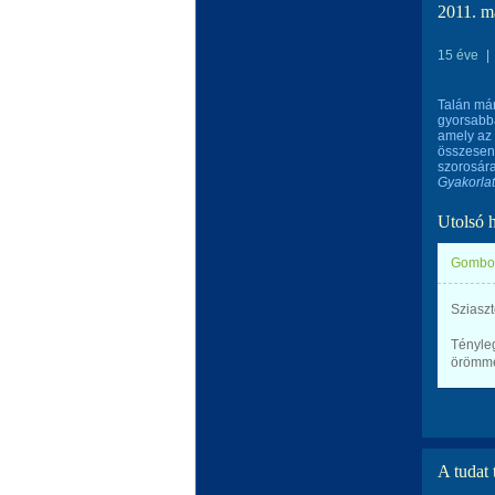
2011. m
15 éve
|
Talán már
gyorsabba
amely az 
összesen 
szorosára
Gyakorlat
Utolsó 
Gombos
Sziaszt
Tényleg
örömmel
A tudat 