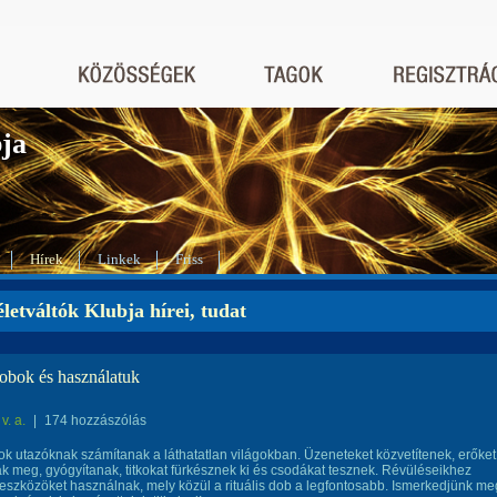
bja
Hírek
Linkek
Friss
letváltók Klubja hírei, tudat
bok és használatuk
v. a.
|
174 hozzászólás
 utazóknak számítanak a láthatatlan világokban. Üzeneteket közvetítenek, erőket
 meg, gyógyítanak, titkokat fürkésznek ki és csodákat tesznek. Révüléseikhez
 eszközöket használnak, mely közül a rituális dob a legfontosabb. Ismerkedjünk me