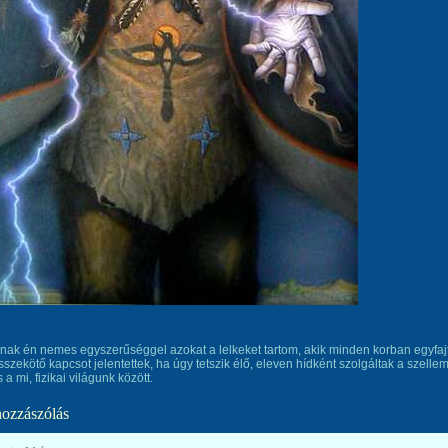
ak én nemes egyszerűséggel azokat a lelkeket tartom, akik minden korban egyfaj
sszekötő kapcsot jelentettek, ha úgy tetszik élő, eleven hídként szolgáltak a szellem
 a mi, fizikai világunk között.
hozzászólás