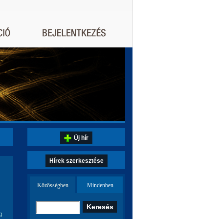
Új hír
Hírek szerkesztése
Közösségben
Mindenben
g