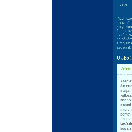
15 éve
|
Azt hisze
nagymérté
helyezked
felemelke
aztrális 
belső lén
a folyama
szó,amik
Utolsó 
Molnár 
Azért e
átmenet
magát, 
változá
kisebb
másmily
napról 
pontot,
Ezen a 
később.
lassan 