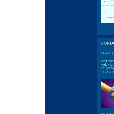
v. a.
üz
:)
Előzm
GONDO
14 éve
|
Amit most
kérlek ta
az igazsá
mi az ami