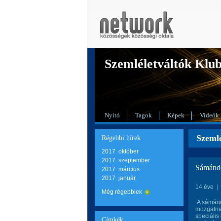
Szemléletváltók Klu
Nyitó
Tagok
Képek
Videók
Szemlé
Régebbi hírek
2017. október
2017. szeptember
Sámándo
2017. március
2017. január
14 éve
|
Még régebbiek
A sámánok
mozgatnak
speciális
Címkék