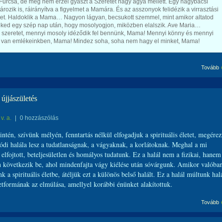
 Furcsa, de még nem érzel gyászt a Szeretet nagy ágya mellett. Egy nagybácsi
ározik is, ráirányítva a figyelmet a Mamára. És az asszonyok felidézik a virrasztási
et. Haldoklik a Mama… Nagyon lágyan, becsukott szemmel, mint amikor altatod
ked egy szép nap után, hogy mosolyogjon, miközben elalszik. Ave Maria…
 szeretet, mennyi mosoly idéződik fel bennünk, Mama! Mennyi könny és mennyi
 van emlékeinkben, Mama! Mindez soha, soha nem hagy el minket, Mama!
Tovább
 újjászületés
v. a.
|
0 hozzászólás
ntén, szívünk mélyén, fenntartás nélkül elfogadjuk a spirituális életet, megére
ódi halála lesz a tudatlanságnak, a vágyaknak, a korlátoknak. Meghal a mi
 elfojtott, beteljesületlen és homályos tudatunk. Ez a halál nem a fizikai, hanem
on következik be, ahol mindenfajta vágy kiélése után sóvárgunk. Amikor valóba
 a spirituális életbe, átéljük ezt a különös belső halált. Ez a halál múltunk hal
etformának az elmúlása, amellyel korábbi énünket alakítottuk.
Tovább