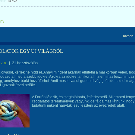
ente
14 éve
ény
Tovább
LATOK EGY ÚJ VILÁGRÓL
v. a.
|
21 hozzászólás
 olvasol, kérlek ne hidd el. Annyi mindent akarnak elhitetni a mai korban veled, ho
rtogasd a hited a szebb időkre. Azokra az időkre, amikor a hit nem más lesz, mint az
g, amelyhez bárki hozzáférhet. Amit most olvasol gondold végig, és döntsd el mag
t igaznak érzel belőle.
A Forrás létezik, és megtalálható, felfedezhető. Mi emberi lénye
csodálatos teremtmények vagyunk, de fájdalmas látnunk, hogy
tudatunk miként hagytuk lezülleszteni az évezredek alatt.