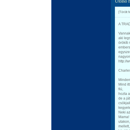
Utolsó 
[Törölt 
A TRA
Vannak
aki leg
örökíti
embers
egyszer
nagyon 
http:/
Charle
Mindenk
Mind it
fiú,
hozta a
de a já
csókjai
kegyele
Neki az
Mama! 
utakon,
mellett