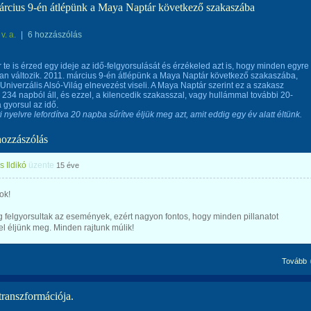
árcius 9-én átlépünk a Maya Naptár következő szakaszába
v. a.
|
6 hozzászólás
 te is érzed egy ideje az idő-felgyorsulását és érzékeled azt is, hogy minden egyre
n változik. 2011. március 9-én átlépünk a Maya Naptár következő szakaszába,
Univerzális Alsó-Világ elnevezést viseli. A Maya Naptár szerint ez a szakasz
234 napból áll, és ezzel, a kilencedik szakasszal, vagy hullámmal további 20-
 gyorsul az idő.
i nyelvre lefordítva 20 napba sűrítve éljük meg azt, amit eddig egy év alatt éltünk.
hozzászólás
 Ildikó
üzente
15 éve
ok!
 felgyorsultak az események, ezért nagyon fontos, hogy minden pillanatot
 éljünk meg. Minden rajtunk múlik!
Tovább
transzformációja.