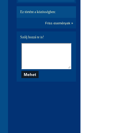
Ez történt a közösségben:
Friss események »
Szólj hozzá te is!