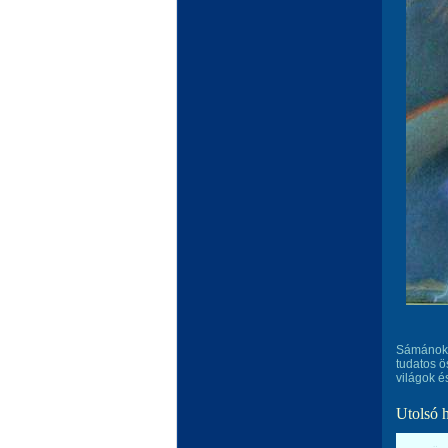
Sámánokn
tudatos ö
világok és
Utolsó 