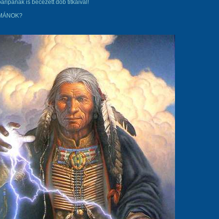
ripának is becézett dob titkaival!
ÁMÁNOK?