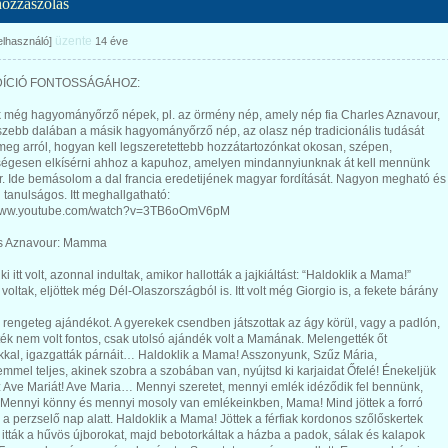
hozzászólás
üzente
felhasználó]
14 éve
DÍCIÓ FONTOSSÁGÁHOZ:
 még hagyományőrző népek, pl. az örmény nép, amely nép fia Charles Aznavour,
szebb dalában a másik hagyományőrző nép, az olasz nép tradicionális tudását
 meg arról, hogyan kell legszeretettebb hozzátartozónkat okosan, szépen,
égesen elkísérni ahhoz a kapuhoz, amelyen mindannyiunknak át kell mennünk
. Ide bemásolom a dal francia eredetijének magyar fordítását. Nagyon megható és
tanulságos. Itt meghallgatható:
/www.youtube.com/watch?v=3TB6oOmV6pM
s Aznavour: Mamma
i itt volt, azonnal indultak, amikor hallották a jajkiáltást: “Haldoklik a Mama!”
t voltak, eljöttek még Dél-Olaszországból is. Itt volt még Giorgio is, a fekete bárány
 rengeteg ajándékot. A gyerekek csendben játszottak az ágy körül, vagy a padlón,
ték nem volt fontos, csak utolsó ajándék volt a Mamának. Melengették őt
kkal, igazgatták párnáit… Haldoklik a Mama! Asszonyunk, Szűz Mária,
mmel teljes, akinek szobra a szobában van, nyújtsd ki karjaidat Őfelé! Énekeljük
 Ave Mariát! Ave Maria… Mennyi szeretet, mennyi emlék idéződik fel bennünk,
Mennyi könny és mennyi mosoly van emlékeinkben, Mama! Mind jöttek a forró
 a perzselő nap alatt. Haldoklik a Mama! Jöttek a férfiak kordonos szőlőskertek
, itták a hűvös újborokat, majd bebotorkáltak a házba a padok, sálak és kalapok