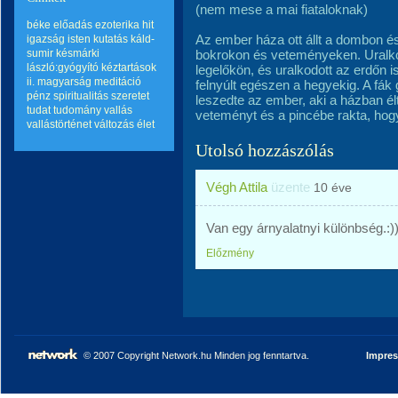
(nem mese a mai fiataloknak)
béke
előadás
ezoterika
hit
Az ember háza ott állt a dombon és 
igazság
isten
kutatás
káld-
sumir
késmárki
bokrokon és veteményeken. Uralkod
lászló:gyógyító kéztartások
legelőkön, és uralkodott az erdőn 
ii.
magyarság
meditáció
felnyúlt egészen a hegyekig. A fá
pénz
spiritualitás
szeretet
leszedte az ember, aki a házban élt,
tudat
tudomány
vallás
veteményt és a pincébe rakta, hog
vallástörténet
változás
élet
Utolsó hozzászólás
Végh Attila
üzente
10 éve
Van egy árnyalatnyi különbség.:)
Előzmény
© 2007 Copyright Network.hu Minden jog fenntartva.
Impre