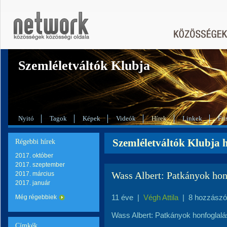
Szemléletváltók Klubja
Nyitó
Tagok
Képek
Videók
Hírek
Linkek
Fri
Szemléletváltók Klubja hí
Régebbi hírek
2017. október
2017. szeptember
Wass Albert: Patkányok hon
2017. március
2017. január
11 éve
|
Végh Attila
|
8 hozzászó
Még régebbiek
Wass Albert: Patkányok honfoglal
Címkék