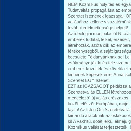
NEM Kozmikus hülyítés és egyál
Tudatváltás propagálása az embe
Szeretet Istenének Igazságai,
vallásához kellene visszatérnünk
további értelmetlensége helyett!
Az ideológiai manipulációt Níceáb
emberek tudatát, lelkét, érzéseit
létrehozták, azóta ölik az embe
féltékenységből, a saját igazságu
becsülete Földanyánknak se! Lel
zsákmányolják ki és tele-szemet
emberek követték és követik el 
lennének képesek erre! Annál sokk
Szeretet EGY Istenét!
EZT az IGAZSÁGOT példázza az E
Szeretetvallás ELLEN létrehozott,
megcélozó" új vallás erőszakos, 
között először Európában, majd 
tájain! Az Isten Ősi Szeretetvall
kiirtandó állatoknak az őslakos
ki! A vakhitű, sötét lelkű, elméj
Kozmikus vallását terjesztették