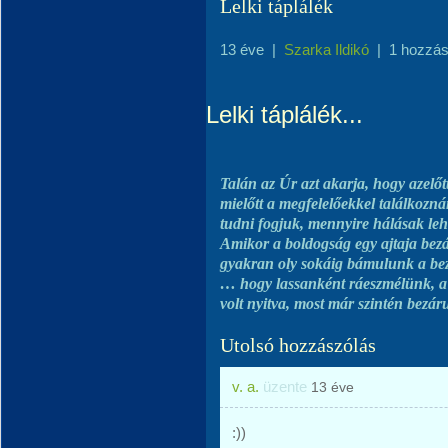
Lelki táplálék
13 éve
|
Szarka Ildikó
|
1 hozzás
Lelki táplálék...
Talán az Úr azt akarja, hogy azelő
mielőtt a megfelelőekkel találkozná
tudni fogjuk, mennyire hálásak leh
Amikor a boldogság egy ajtaja bezá
gyakran oly sokáig bámulunk a bezá
… hogy lassanként ráeszmélünk, a n
volt nyitva, most már szintén bezáru
Utolsó hozzászólás
v. a.
üzente
13 éve
:))