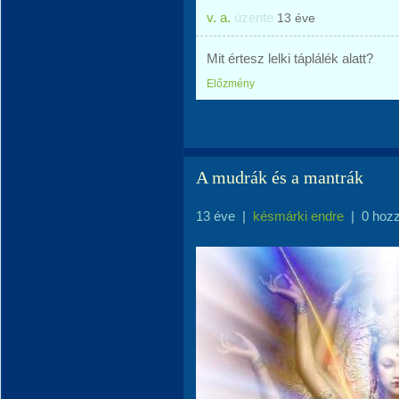
v. a.
üzente
13 éve
Mit értesz lelki táplálék alatt?
Előzmény
A mudrák és a mantrák
13 éve
|
késmárki endre
|
0 hoz