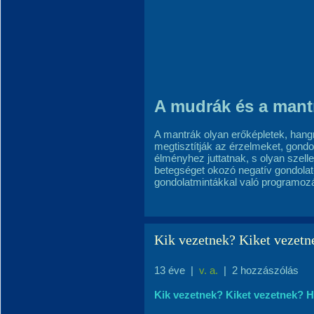
A mudrák és a mant
A mantrák olyan erőképletek, hangm
megtisztítják az érzelmeket, gondol
élményhez juttatnak, s olyan szelle
betegséget okozó negatív gondolat- 
gondolatmintákkal való programoz
Kik vezetnek? Kiket vezet
13 éve
|
v. a.
|
2 hozzászólás
Kik vezetnek? Kiket vezetnek? 