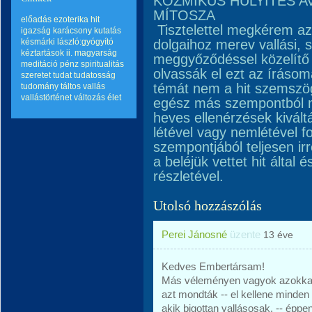
KOZMIKUS HÜLYÍTÉS A
MÍTOSZA
előadás
ezoterika
hit
Tisztelettel megkérem az 
igazság
karácsony
kutatás
késmárki lászló:gyógyító
dolgaihoz merev vallási, sp
kéztartások ii.
magyarság
meggyőződéssel közelítő
meditáció
pénz
spiritualitás
olvassák el ezt az írásom
szeretet
tudat
tudatosság
témát nem a hit szemszö
tudomány
táltos
vallás
vallástörténet
változás
élet
egész más szempontból m
heves ellenérzések kivál
létével vagy nemlétével 
szempontjából teljesen i
a beléjük vettet hit által 
részletével.
Utolsó hozzászólás
Perei Jánosné
üzente
13 éve
Kedves Embertársam!
Más véleményen vagyok azokkal 
azt mondták -- el kellene minden 
akik bigottan vallásosak, -- éppen