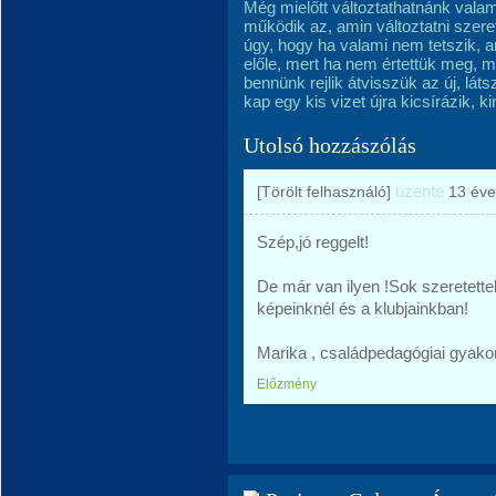
Még mielőtt változtathatnánk valam
működik az, amin változtatni szere
úgy, hogy ha valami nem tetszik, a
előle, mert ha nem értettük meg, m
bennünk rejlik átvisszük az új, lát
kap egy kis vizet újra kicsírázik, k
Utolsó hozzászólás
üzente
[Törölt felhasználó]
13 éve
Szép,jó reggelt!
De már van ilyen !Sok szeretette
képeinknél és a klubjainkban!
Marika , családpedagógiai gyako
Előzmény