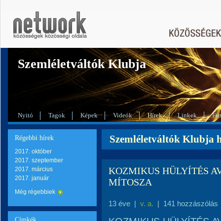
Szemléletváltók Klubja
Nyitó
Tagok
Képek
Videók
Hírek
Linkek
Fri
Szemléletváltók Klubja hí
Régebbi hírek
2017. október
2017. szeptember
KOZMIKUS HÜLYÍTÉS A
2017. március
2017. január
MÍTOSZA
Még régebbiek
13 éve
|
v. a.
|
141 hozzászólás
Címkék