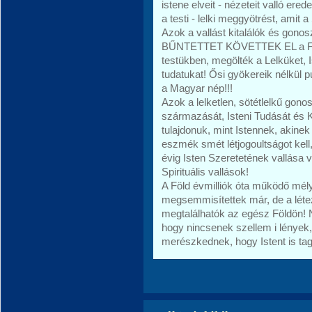
istene elveit - nézeteit valló e
a testi - lelki meggyötrést, amit
Azok a vallást kitalálók és go
BŰNTETTET KÖVETTEK EL a Föld
testükben, megölték a Lelküket, 
tudatukat! Ősi gyökereik nélkül pu
a Magyar nép!!!
Azok a lelketlen, sötétlelkű gon
származását, Isteni Tudását és 
tulajdonuk, mint Istennek, akine
eszmék smét létjogoultságot kell
évig Isten Szeretetének vallása 
Spirituális vallások!
A Föld évmilliók óta működő mélys
megsemmisítettek már, de a léte
megtalálhatók az egész Földön!
hogy nincsenek szellem i lények,
merészkednek, hogy Istent is tag