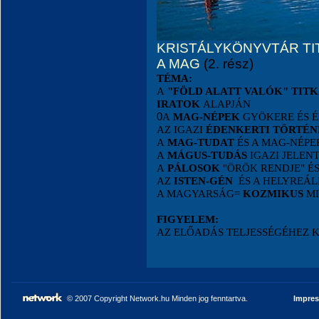
KRISTÁLYKÖNYVTÁR TI
A MAG
(2. rész)
TÉMA:
A
"FÖLD ALATT VALÓK" TIT
IRATOK
ALAPJÁN
0
A
MAG-NÉPEK
GYÖKERE ÉS É
AZ IGAZI
ÉDENKERTI TÖRTÉN
A
MAG-TUDAT
ÉS A MAG-NÉP
A
MÁGUS-TUDÁS
IGAZI JELEN
A
PÁLOSOK
"ÖRÖK RENDJE" É
AZ
ISTEN-GÉN
ÉS A HELYREÁL
A MAGYARSÁG=
KOZMIKUS
MI
FIGYELEM:
AZ ELŐADÁS TELJESSÉGÉHEZ 
© 2007 Copyright Network.hu Minden jog fenntartva.
Impre