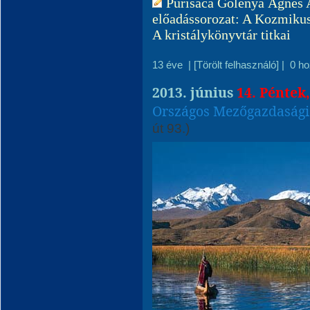
Purisaca Golenya Ágnes A
előadássorozat: A Kozmikus
A kristálykönyvtár titkai
13 éve
|
[Törölt felhasználó]
|
0 h
2013. június
14. Péntek
Országos Mezőgazdaság
út 93.)