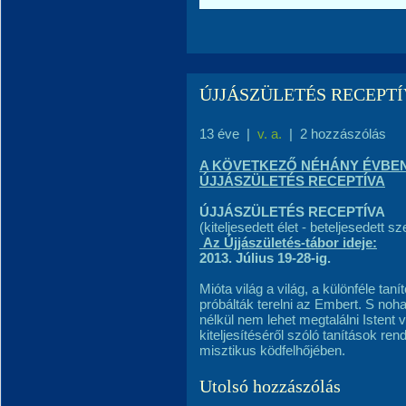
ÚJJÁSZÜLETÉS RECEPTÍ
13 éve
|
v. a.
|
2 hozzászólás
A KÖVETKEZŐ NÉHÁNY ÉVBE
ÚJJÁSZÜLETÉS RECEPTÍVA
ÚJJÁSZÜLETÉS RECEPTÍVA
(kiteljesedett élet - beteljesedett s
Az Újjászületés-tábor ideje:
2013. Július 19-28-ig.
Mióta világ a világ, a különféle tan
próbálták terelni az Embert. S noha
nélkül nem lehet megtalálni Isten
kiteljesítéséről szóló tanítások re
misztikus ködfelhőjében.
Utolsó hozzászólás