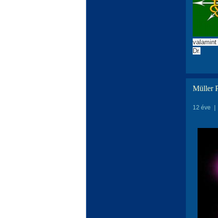
valamint
Dr.
Müller P
12 éve
|