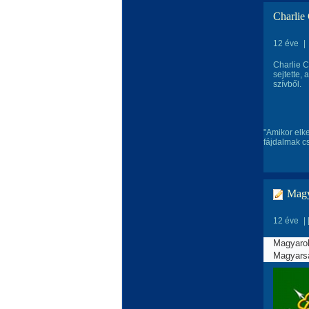
Charlie 
12 éve
|
Charlie C
sejtette,
szívből.
"Amikor elk
fájdalmak c
Magy
12 éve
|
Magyaro
Magyarsá