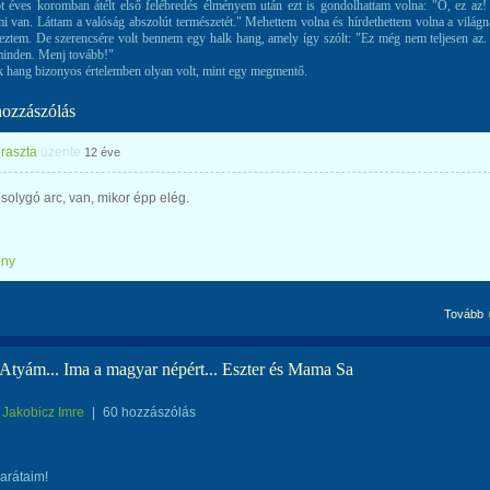
 éves koromban átélt első felébredés élményem után ezt is gondolhattam volna: "Ó, ez az!
i van. Láttam a valóság abszolút természetét." Mehettem volna és hírdethettem volna a világn
deztem. De szerencsére volt bennem egy halk hang, amely így szólt: "Ez még nem teljesen az.
inden. Menj tovább!"
hang bizonyos értelemben olyan volt, mint egy megmentő.
hozzászólás
raszta
üzente
12 éve
olygó arc, van, mikor épp elég.
ény
Tovább
Atyám... Ima a magyar népért... Eszter és Mama Sa
Jakobicz Imre
|
60 hozzászólás
arátaim!