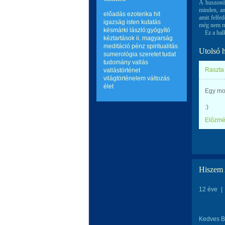
A huszonöt
minden, am
előadás
ezoterika
hit
amit felfe
igazság
isten
kutatás
még nem m
késmárki lászló:gyógyító
Ez a halk 
kéztartások ii.
magyarság
meditáció
pénz
spiritualitás
Utolsó 
sumerológia
szeretet
tudat
tudomány
vallás
Raszta 
vallástörténet
világtörténelem
változás
élet
Egy mos
:)
Előzm
Hiszem 
12 éve
|
Kedves B