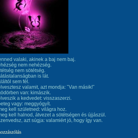
nned valaki, akinek a baj nem baj.
ehézség nem nehézség.
tétség nem sötétség.
látástalanságban is lát.
láltól sem fél.
lvesztesz valamit, azt mondja: "Van másik!"
gödörben van: kimászik.
lveszik a kedvedet: visszaszerzi.
beteg vagy: meggyógyít.
eg kell születned: világra hoz.
eg kell halnod, átvezet a sötétségen és újjászül.
zenvedsz, azt súgja: valamiért jó, hogy így van.
hozzászólás