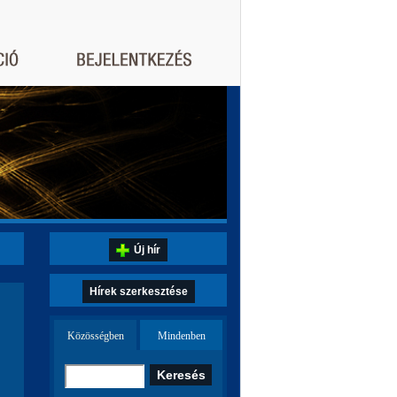
Új hír
Hírek szerkesztése
Közösségben
Mindenben