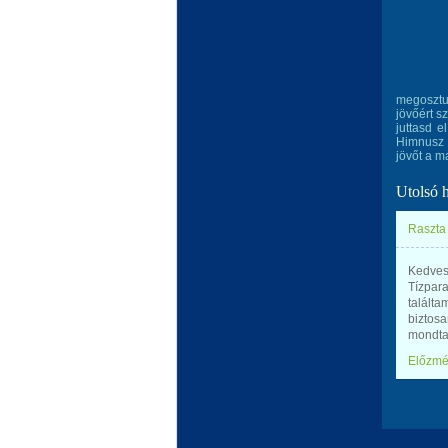
megosztu
jövőért s
juttasd 
Himnusz 
jövőt a 
Utolsó 
Raszta 
Kedves 
Tízpar
találta
biztosa
mondta,
Előzm