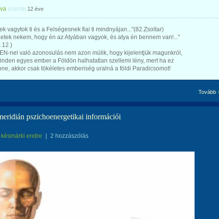
Éva
üzente
12 éve
enek vagytok ti és a Felségesnek fiai ti mindnyájan..."(82.Zsoltar)
yjetek nekem, hogy én az Atyában vagyok, és atya én bennem van!..."
.12.)
EN-nel való azonosulás nem azon múlik, hogy kijelentjük magunkról,
nden egyes ember a Földön halhatatlan szellemi lény, mert ha ez
nne, akkor csak tökéletes emberiség uralná a földi Paradicsomot!
Tovább
eridián pszichoenergetikai információi
késmárki endre
|
2 hozzászólás