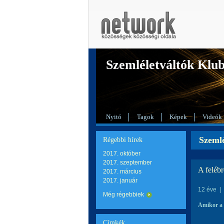
Szemléletváltók Klu
Nyitó
Tagok
Képek
Videók
Szemlé
Régebbi hírek
2017. október
2017. szeptember
A felébr
2017. március
2017. január
12 éve
|
Még régebbiek
Amikor a f
Címkék