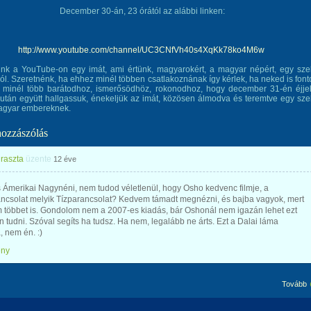
December 30-án, 23 órától az alábbi linken:
http://www.youtube.com/channel/UC3CNfVh40s4XqKk78ko4M6w
nk a YouTube-on egy imát, ami értünk, magyarokért, a magyar népért, egy sz
zól. Szeretnénk, ha ehhez minél többen csatlakoznának így kérlek, ha neked is font
el minél több barátodhoz, ismerősödhöz, rokonodhoz, hogy december 31-én éjje
után együtt hallgassuk, énekeljük az imát, közösen álmodva és teremtve egy sz
magyar embereknek.
hozzászólás
raszta
üzente
12 éve
Ámerikai Nagynéni, nem tudod véletlenül, hogy Osho kedvenc filmje, a
ancsolat melyik Tízparancsolat? Kedvem támadt megnézni, és bajba vagyok, mert
m többet is. Gondolom nem a 2007-es kiadás, bár Oshonál nem igazán lehet ezt
n tudni. Szóval segíts ha tudsz. Ha nem, legalább ne árts. Ezt a Dalai láma
 nem én. :)
ény
Tovább