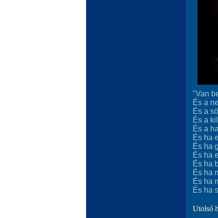
"Van be
És a n
És a sö
És a ki
És a ha
És ha e
És ha 
És ha e
És ha 
És ha m
És ha m
És ha s
Utolsó 