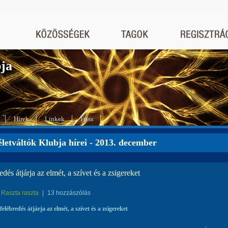
bja
Hírek
Linkek
Friss
letváltók Klubja hírei - 2013. december
edés átjárja az elmét, a szívet és a zsigereket
Raszta raszta
|
13 hozzászólás
elébredés átjárja az elmét, a szívet és a zsigereket