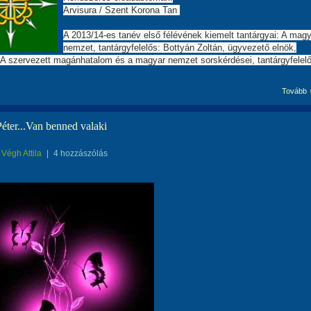
Arvisura / Szent Korona Tan
A 2013/14-es tanév első félévének kiemelt tantárgyai: A mag
nemzet, tantárgyfelelős: Bottyán Zoltán, ügyvezető elnök,
 A szervezett magánhatalom és a magyar nemzet sorskérdései, tantárgyfelelő
Tovább
éter...Van benned valaki
Végh Attila
|
4 hozzászólás