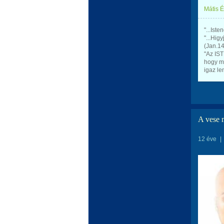
Mátis 
"...Ist
"...Hig
(Jan.14
"Az IST
hogy mi
igaz le
A vese m
12 éve
|