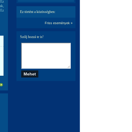
 Ez
ak,
 Ez
Ez történt a közösségben:
Friss események »
Szólj hozzá te is!