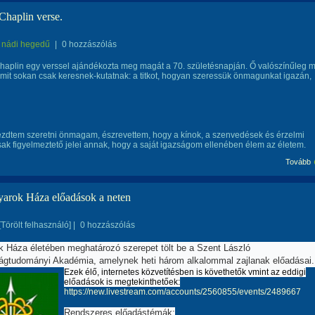
Chaplin verse.
nádi hegedű
|
0 hozzászólás
haplin egy verssel ajándékozta meg magát a 70. születésnapján. Ő valószínűleg 
 amit sokan csak keresnek-kutatnak: a titkot, hogyan szeressük önmagunkat igazán,
ezdtem szeretni önmagam, észrevettem, hogy a kínok, a szenvedések és érzelmi
sak figyelmeztető jelei annak, hogy a saját igazságom ellenében élem az életem.
Tovább
arok Háza előadások a neten
[Törölt felhasználó]
|
0 hozzászólás
k Háza
életében meghatározó szerepet tölt be a Szent László
gtudományi Akadémia, amelynek heti három alkalommal zajlanak előadásai.
Ezek élő, internetes közvetítésben is követhetők vmint az eddigi
előadások is megtekinthetőek:
https://new.livestream.com/accounts/2560855/events/2489667
Rendszeres előadástémák: