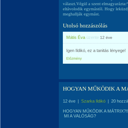
választ.Végül a szent elmagyarázta
eltávolodik egymástól. Hogy leküzdj
meghallják egymást.
Utolsó hozzászólás
Mátis Éva
üzente
12 éve
Igen Ildikó, ez a tanitás lényege!
Előzmény
HOGYAN MŰKÖDIK A MÁ
12 éve
|
Szarka Ildikó
|
20 hozzá
HOGYAN MŰKÖDIK A MÁTRIX?!
MI A VALÓSÁG?