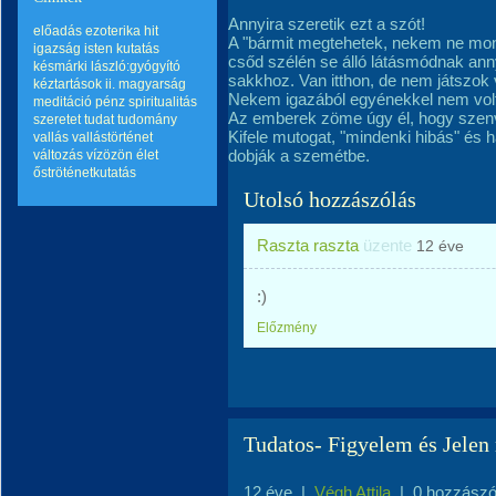
Annyira szeretik ezt a szót!
előadás
ezoterika
hit
A "bármit megtehetek, nekem ne mond
igazság
isten
kutatás
csőd szélén se álló látásmódnak an
késmárki lászló:gyógyító
sakkhoz. Van itthon, de nem játszok
kéztartások ii.
magyarság
Nekem igazából egyénekkel nem volt b
meditáció
pénz
spiritualitás
Az emberek zöme úgy él, hogy szenv
szeretet
tudat
tudomány
Kifele mutogat, "mindenki hibás" és
vallás
vallástörténet
dobják a szemétbe.
változás
vízözön
élet
őströténetkutatás
Utolsó hozzászólás
Raszta raszta
üzente
12 éve
:)
Előzmény
Tudatos- Figyelem és Jelen
12 éve
|
Végh Attila
|
0 hozzászó