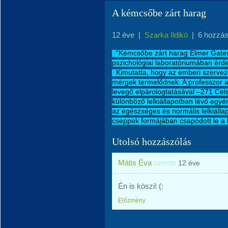
A kémcsőbe zárt harag
12 éve
|
Szarka Ildikó
|
6 hozzás
"Kémcsőbe zárt harag Elmer Gates
pszichológiai laboratóriumában érdek
Kimutatta, hogy az e
mberi szervez
mérgek termelődnek. A professzor a 
levegő elpárologtatásával –271 Cels
különböző lelkiállapotban lévő egyé
az egészséges és normális lelkiálla
cseppek formájában csapódott le a l
Utolsó hozzászólás
Mátis Éva
üzente
12 éve
Én is köszi! (:
Előzmény