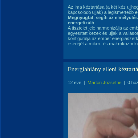
Az ima kéztartása (a két kéz ujjh
kapcsolódó ujjak) a legismertebb eg
Megnyugtat, segíti az elmélyülést
energetizáló.
A tisztelet jele harmonizálja az e
mb
egyesített kezek és ujjak a vallás
konfigurálja az ember energiaszer
cseréjét a mikro- és makrokozmiku
Energiahiány elleni kéztart
12 éve
|
Marton Józsefné
|
0 ho