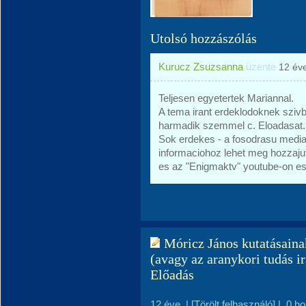
Utolsó hozzászólás
Kurucz Zsuzsanna
üzente
12 év
Teljesen egyetertek Mariannal.
A tema irant erdeklodoknek sziv
harmadik szemmel c. Eloadasat.
Sok erdekes - a fosodrasu mediab
informaciohoz lehet meg hozzaju
es az "Enigmaktv" youtube-on es
Móricz János kutatásainak
(avagy az aranykori tudás i
Előadás
12 éve
|
[Törölt felhasználó]
|
0 h