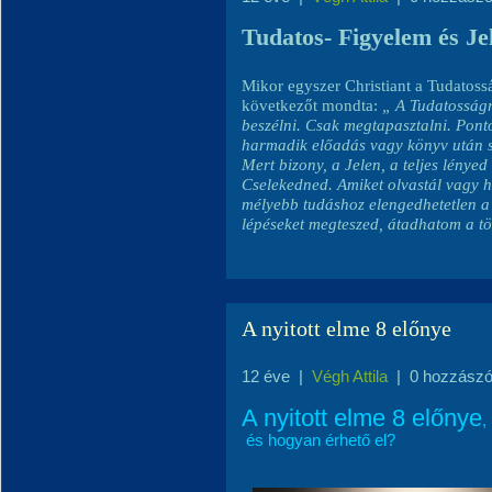
Tudatos- Figyelem és Je
Mikor egyszer Christiant a Tudatoss
következőt mondta:
„ A Tudatosságr
beszélni. Csak megtapasztalni. Pont
harmadik előadás vagy könyv után se
Mert bizony, a Jelen, a teljes lénye
Cselekedned. Amiket olvastál vagy h
mélyebb tudáshoz elengedhetetlen a
lépéseket megteszed, átadhatom a t
A nyitott elme 8 előnye
12 éve
|
Végh Attila
|
0 hozzászó
A nyitott elme 8 előnye
,
és hogyan érhető el?