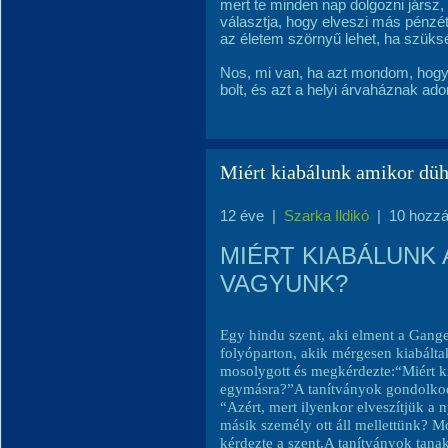
mert te minden nap dolgozni jársz, 
választja, hogy elveszi más pénzé
az életem szörnyű lehet, ha szük
Nos, mi van, ha azt mondom, hogy 
bolt, és azt a helyi árvaháznak 
Miért kiabálunk amikor dü
12 éve
|
Szarka Ildikó
|
10 hozzá
MIÉRT KIABÁLUNK
VAGYUNK?
Egy hindu szent, aki elment a Gange
folyóparton, akik mérgesen kiabálta
mosolygott és megkérdezte:“Miért k
egymásra?”A tanítványok gondolkod
“Azért, mert ilyenkor elveszítjük a
másik személy ott áll mellettünk? 
kérdezte a szent.A tanítványok tana