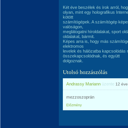
Két éve beszélek és írok arról, ho
olyan, mint egy holografikus Intern
kötött
számítógépek. A számítógép képes á
valóságon,
meglátogatni híroldalakat, sport old
oldalakat, bármit.
Képes arra is, hogy más számítóg
elektromos
levelek és hálózatba kapcsolódás
összekapcsolódnak, és együtt
dolgoznak.
Utolsó hozzászólás
Andrassy Mariann
üzente
12 éve
mezzoszoprán
Előzmény