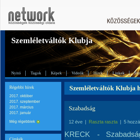
Szemléletváltók Klubja
Nyitó
Tagok
Képek
Videók
Hírek
Linkek
Fri
Szemléletváltók Klubja h
Régebbi hírek
2017. október
2017. szeptember
Szabadság
2017. március
2017. január
12 éve
|
Raszta raszta
|
5 hozzá
Még régebbiek
KRECK
-
Szabadsá
Címkék