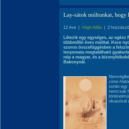
Lay-sátok múltunkat, hogy 
12 éve
|
Végh Attila
|
2 hozzászó
Létezik egy egységes, az egész F
többmillió éves múlttal. Keze nyo
szoros összefüggésben a felszín 
lenyomata megtalálható gyakorl
nép a magyar, és a bizonyítéko
Bakonynál.
Nemrégibe
címe
Hato
során egy 
nemcsak ho
történelmü
olvasóval a