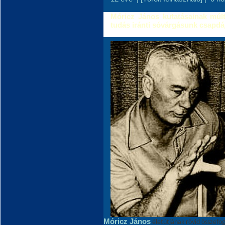
Móricz János kutatásainak múltj
tudás iránti sóvárgásunk csapdá
Móricz János
életútjának rövid összefog