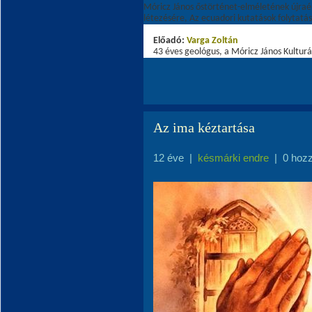
Móricz János őstörténet-elméletének újraé
létezésére, Az ecuadori kutatások folytatás
Előadó:
Varga Zoltá
n
43 éves geológus, a Móricz János Kulturá
Az ima kéztartása
12 éve
|
késmárki endre
|
0 hoz