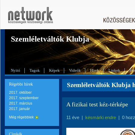
Szemléletváltók Klubja
Nyitó
Tagok
Képek
Videók
Hírek
Linkek
Fri
Szemléletváltók Klubja h
Régebbi hírek
2017. október
2017. szeptember
A fizikai test kéz-térképe
2017. március
2017. január
11 éve
|
késmárki endre
|
0 hoz
Még régebbiek
Címkék