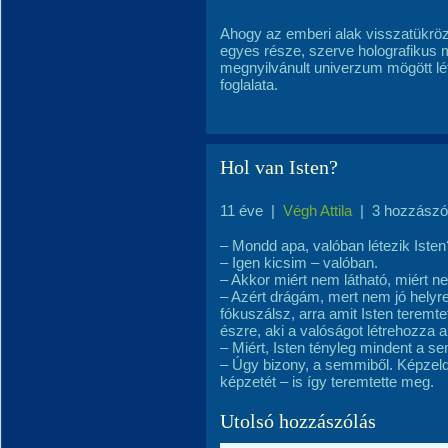
Ahogy az emberi alak visszatükrözi
egyes része, szerve holografikus 
megnyilvánult univerzum mögött lét
foglalata.
Hol van Isten?
11 éve
|
Végh Attila
|
3 hozzászó
– Mondd apa, valóban létezik Isten
– Igen kicsim – valóban.
– Akkor miért nem látható, miért n
– Azért drágám, mert nem jó helyre
fókuszálsz, arra amit Isten teremt
észre, aki a valóságot létrehozza 
– Miért, Isten tényleg mindent a s
– Úgy bizony, a semmiből. Képze
képzetét – is így teremtette meg.
Utolsó hozzászólás