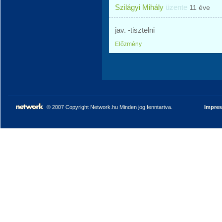
Szilágyi Mihály
üzente
11 éve
jav. -tisztelni
Előzmény
© 2007 Copyright Network.hu Minden jog fenntartva.
Impre