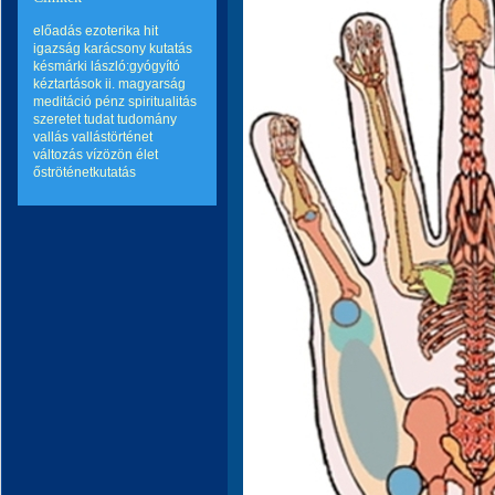
előadás
ezoterika
hit
igazság
karácsony
kutatás
késmárki lászló:gyógyító
kéztartások ii.
magyarság
meditáció
pénz
spiritualitás
szeretet
tudat
tudomány
vallás
vallástörténet
változás
vízözön
élet
őströténetkutatás