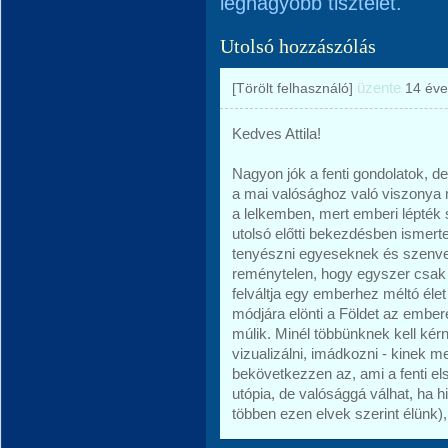
legnagyobb tisztelet.
Utolsó hozzászólás
üzente
[Törölt felhasználó]
14 éve
Kedves Attila!
Nagyon jók a fenti gondolatok, d
a mai valósághoz való viszonya
a lelkemben, mert emberi lépték 
utolsó előtti bekezdésben ismerte
tenyészni egyeseknek és szenve
reménytelen, hogy egyszer csak e
felváltja egy emberhez méltó élet
módjára elönti a Földet az embe
múlik. Minél többünknek kell kérn
vizualizálni, imádkozni - kinek m
bekövetkezzen az, ami a fenti 
utópia, de valósággá válhat, ha 
többen ezen elvek szerint élünk),