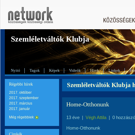
Szemléletváltók Klubja
Nyitó
Tagok
Képek
Videók
Hírek
Linkek
Fri
Szemléletváltók Klubja h
Régebbi hírek
2017. október
2017. szeptember
Home-Otthonunk
2017. március
2017. január
13 éve
|
Végh Attila
|
0 hozzászó
Még régebbiek
Home-Otthonunk
Címkék