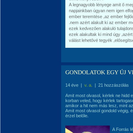
A legnagyobb lényege amit ő megá
napjainkban úgyan nem igen elfog
ember teremtése ,az ember fejlőd
.nem azért alakult ki az ember mer
ezek kedvezően alakuló tulajdon
ezek alakultak ki mind úgy ,azé
válást lehetővé tegyék ,elősegíts
GONDOLATOK EGY ÚJ V
14 éve
|
v. a.
|
21 hozzászólás
Amit most olvasol, kérlek ne hidd e
korban veled, hogy kérlek tartogas
amikor a hit nem más lesz, mint a
Amit most olvasol gondold végig, 
érzel belőle.
A Forrás lé