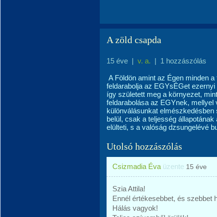
A zöld csapda
15 éve
|
v. a.
|
1 hozzászólás
A Földön amint az Égen minden a 
feldarabolja az EGYsÉGet ezernyi d
így született meg a környezet, min
feldarabolása az EGYnek, mellyel v
különválásunkat elmészkedésben sz
belül, csak a teljesség állapotána
elülteti, s a valóság dzsungelévé bu
Utolsó hozzászólás
Csizmadia Éva
üzente
15 éve
Szia Attila!
Ennél értékesebbet, és szebbet
Hálás vagyok!