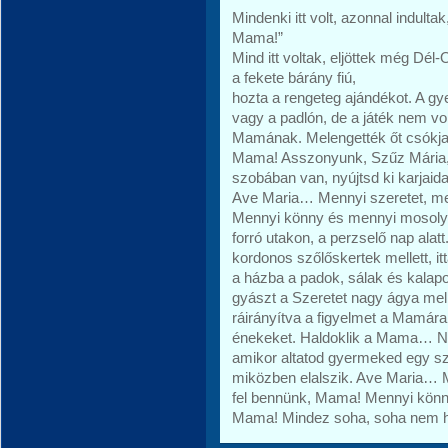
Mindenki itt volt, azonnal indultak,
Mama!”
Mind itt voltak, eljöttek még Dél-
a fekete bárány fiú,
hozta a rengeteg ajándékot. A gy
vagy a padlón, de a játék nem vol
Mamának. Melengették őt csókjai
Mama! Asszonyunk, Szűz Mária, 
szobában van, nyújtsd ki karjaida
Ave Maria… Mennyi szeretet, me
Mennyi könny és mennyi mosoly 
forró utakon, a perzselő nap alatt
kordonos szőlőskertek mellett, it
a házba a padok, sálak és kalap
gyászt a Szeretet nagy ágya mell
ráirányítva a figyelmet a Mamára
énekeket. Haldoklik a Mama… N
amikor altatod gyermeked egy sz
miközben elalszik. Ave Maria… 
fel bennünk, Mama! Mennyi kön
Mama! Mindez soha, soha nem h