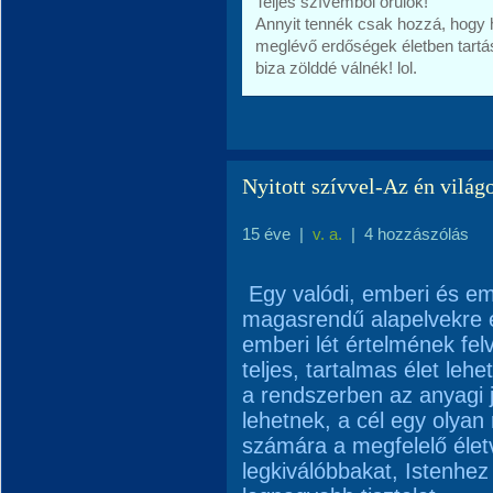
Teljes szívemből örülök!
Annyit tennék csak hozzá, hogy 
meglévő erdőségek életben tartás
biza zölddé válnék! lol.
Nyitott szívvel-Az én világ
15 éve
|
v. a.
|
4 hozzászólás
Egy valódi, emberi és e
magasrendű alapelvekre é
emberi lét értelmének fel
teljes, tartalmas élet leh
a rendszerben az anyagi
lehetnek, a cél egy olyan 
számára a megfelelő életvi
legkiválóbbakat, Istenhez l