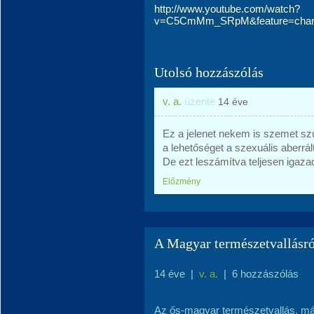
http://www.youtube.com/watch?
v=C5CmMm_SRpM&feature=chann
Utolsó hozzászólás
v. a.
üzente
14 éve
Ez a jelenet nekem is szemet szúr
a lehetőséget a szexuális aberrá
De ezt leszámítva teljesen igazad
Előzmény
A Magyar természetvallásró
14 éve
|
v. a.
|
6 hozzászólás
Az ős-magyar természetvallás, más