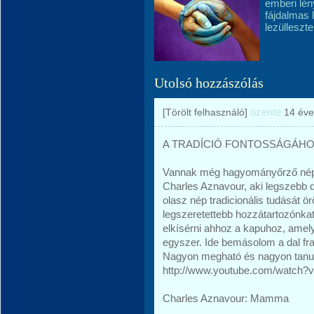
emberi lé
fájdalmas 
lezülleszte
Utolsó hozzászólás
üzente
[Törölt felhasználó]
14 éve
A TRADÍCIÓ FONTOSSÁGÁHO
Vannak még hagyományőrző népek
Charles Aznavour, aki legszebb
olasz nép tradicionális tudását ör
legszeretettebb hozzátartozónk
elkísérni ahhoz a kapuhoz, ame
egyszer. Ide bemásolom a dal fra
Nagyon megható és nagyon tanuls
http://www.youtube.com/watc
Charles Aznavour: Mamma