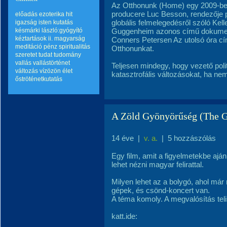
Az Otthonunk (Home) egy 2009-be
producere Luc Besson, rendezője p
előadás
ezoterika
hit
globális felmelegedésről szóló Ke
igazság
isten
kutatás
késmárki lászló:gyógyító
Guggenheim azonos című dokument
kéztartások ii.
magyarság
Conners Petersen Az utolsó óra cí
meditáció
pénz
spiritualitás
Otthonunkat.
szeretet
tudat
tudomány
vallás
vallástörténet
Teljesen mindegy, hogy vezető politi
változás
vízözön
élet
katasztrofális változásokat, ha ne
őströténetkutatás
A Zöld Gyönyörűség (The G
14 éve
|
v. a.
|
5 hozzászólás
Egy film, amit a figyelmetekbe ajánl
lehet nézni magyar felirattal.
Milyen lehet az a bolygó, ahol már
gépek, és csönd-koncert van.
A téma komoly. A megvalósítás teli
katt.ide: