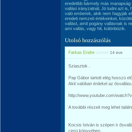
eredetibb bármely más manapság el
vallási irányzatnál. Jó tudni azt 
való emberek, akik nem hagyják el
eredeti nemzeti értékeinket, közöt
vallást, amit pogány vallásnak is
ami vallás, vagy hit, különbözik.
Utolsó hozzászólás
Farkas Endre
üzente
14 éve
Sziasztok .
Pap Gábor tartott elég hosszú el
Akit valóban érdekel az ősvallá
http://www.youtube.com/watch
A további részeit meg lehet találni
Kocsis István is szépen ír ősva
cimü könyvében .