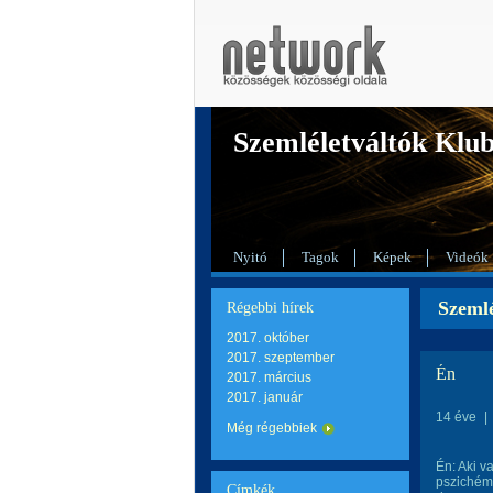
Szemléletváltók Klu
Nyitó
Tagok
Képek
Videók
Szemlé
Régebbi hírek
2017. október
2017. szeptember
Én
2017. március
2017. január
14 éve
|
Még régebbiek
Én: Aki 
pszichém 
Címkék