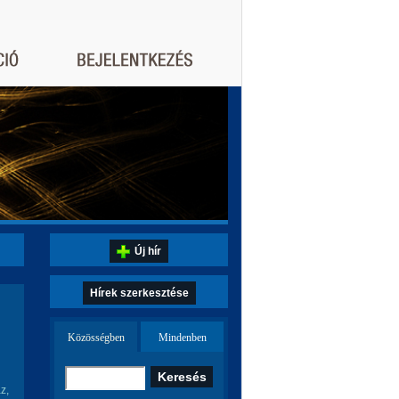
Új hír
Hírek szerkesztése
Közösségben
Mindenben
z,