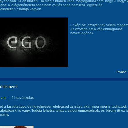
gyanolyan. Az én időtlen. Ha mégis időben kéne megfogalmaznom, hogy ki vagyok
ana: a világtörténelem soha nem volt és soha nem lesz, egyedi és
elhetetlen csodája vagyok.
Énkép: Az, amilyennek vélem magam
Az ezotéria ezt a vélt önmagamat
nevezi egónak.
Tovább
 önismeret
v. a.
|
2 hozzászólás
d a fáradtságot, és figyelmesen elolvasod az írást, akár még meg is tudhatod,
alójában ki is vagy. Tudója lehetsz tehát a valódi önmagadnak, és bizony itt ez i
mány.