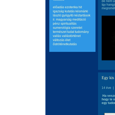
de nem u
így hangz
előadás
ezoterika
hit
megismét
igazság
kutatás
késmárki
lászló:gyógyító kéztartások
ii.
magyarság
meditáció
pénz
spiritualitás
sumerológia
szeretet
természet
tudat
tudomány
vallás
vallástörténet
változás
élet
őströténetkutatás
Egy kis
14 éve
|
Ha vesze
hogy te v
egy tudo