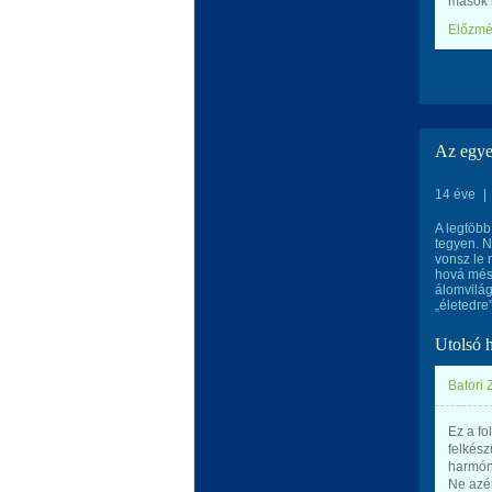
mások m
Előzm
Az egye
14 éve
|
A legtöbb
tegyen. N
vonsz le 
hová mész
álomvilá
„életedre
Utolsó 
Batori Z
Ez a fo
felkész
harmón
Ne azér