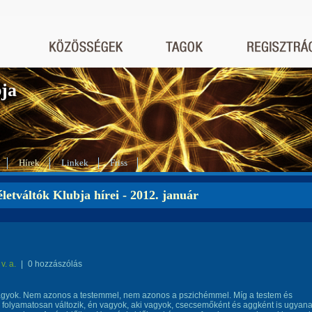
bja
Hírek
Linkek
Friss
letváltók Klubja hírei - 2012. január
v. a.
|
0 hozzászólás
vagyok. Nem azonos a testemmel, nem azonos a pszichémmel. Míg a testem és
folyamatosan változik, én vagyok, aki vagyok, csecsemőként és aggként is ugyana