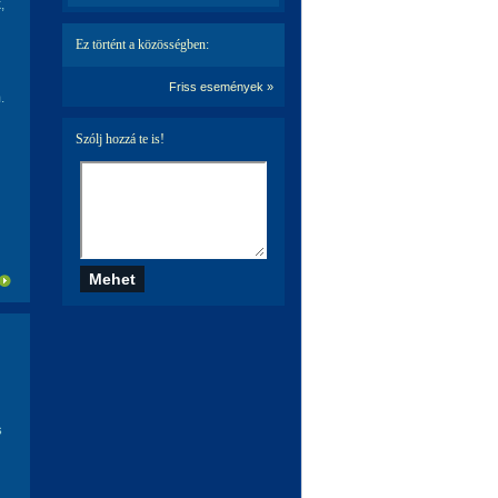
,
Ez történt a közösségben:
Friss események »
.
Szólj hozzá te is!
s