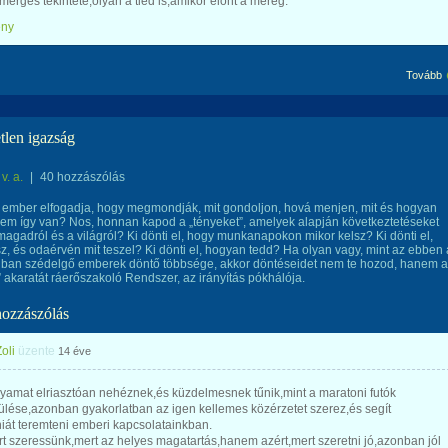
érges tekintete,olyan a tied is,amikor elönt a méreg.
ény
Tovább
tlen igazság
v. a.
|
40 hozzászólás
 ember elfogadja, hogy megmondják, mit gondoljon, hová menjen, mit és hogyan
em így van? Nos, honnan kapod a „tényeket”, amelyek alapján következtetéseket
magadról és a világról? Ki dönti el, hogy munkanapokon mikor kelsz? Ki dönti el,
, és odaérvén mit teszel? Ki dönti el, hogyan tedd? Ha olyan vagy, mint az ebben 
gban szédelgő emberek döntő többsége, akkor döntéseidet nem te hozod, hanem 
” akaratát ráerőszakoló Rendszer, az irányítás pókhálója.
hozzászólás
oli
üzente
14 éve
lyamat elriasztóan nehéznek,és küzdelmesnek tűnik,mint a maratoni futók
ülése,azonban gyakorlatban az igen kellemes közérzetet szerez,és segít
iát teremteni emberi kapcsolatainkban.
t szeressünk,mert az helyes magatartás,hanem azért,mert szeretni jó,azonban jól