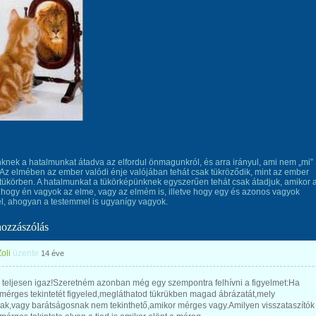
nek a hatalmunkat átadva az elfordul önmagunkról, és arra irányul, ami nem „mi”
Az elmében az ember valódi énje valójában tehát csak tükröződik, mint az ember
a tükörben. A hatalmunkat a tükörképünknek egyszerűen tehát csak átadjuk, amikor 
hogy én vagyok az elme, vagy az elmém is, illetve hogy egy és azonos vagyok
, ahogyan a testemmel is ugyanígy vagyok.
hozzászólás
oli
üzente
14 éve
 teljesen igaz!Szeretném azonban még egy szempontra felhívni a figyelmet:Ha
mérges tekintetét figyeled,megláthatod tükrükben magad ábrázatát,mely
ak,vagy barátságosnak nem tekinthető,amikor mérges vagy.Amilyen visszataszítók