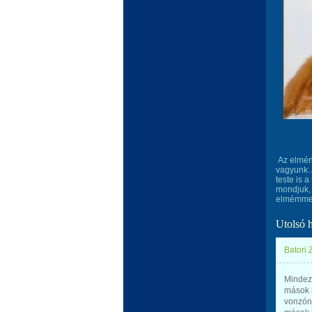
Az elménk
vagyunk. 
teste is 
mondjuk, 
elmémmel
Utolsó 
Batori Z
Mindez
mások 
vonzón