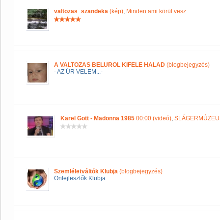
valtozas_szandeka
(kép)
,
Minden ami körül vesz
A VALTOZAS BELUROL KIFELE HALAD
(blogbejegyzés)
- AZ ÚR VELEM...-
Karel Gott - Madonna 1985
00:00 (videó)
,
SLÁGERMÚZE
Szemléletváltók Klubja
(blogbejegyzés)
Önfejlesztők Klubja