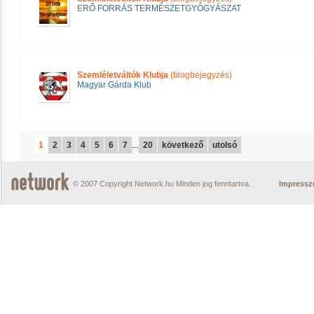
ERŐ FORRÁS TERMÉSZETGYÓGYÁSZAT
Szemléletváltók Klubja
(blogbejegyzés)
Magyar Gárda Klub
1
2
3
4
5
6
7
...
20
következő
utolsó
© 2007 Copyright Network.hu Minden jog fenntartva.
Impress