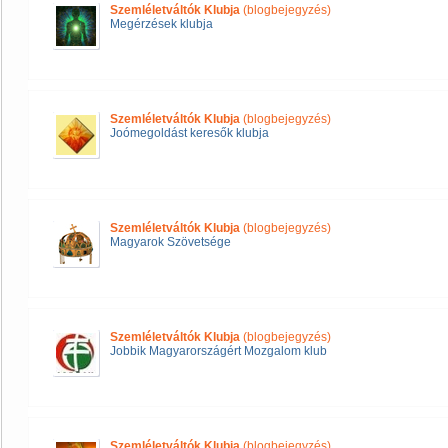
Szemléletváltók Klubja
(blogbejegyzés)
Megérzések klubja
Szemléletváltók Klubja
(blogbejegyzés)
Joómegoldást keresők klubja
Szemléletváltók Klubja
(blogbejegyzés)
Magyarok Szövetsége
Szemléletváltók Klubja
(blogbejegyzés)
Jobbik Magyarországért Mozgalom klub
Szemléletváltók Klubja
(blogbejegyzés)