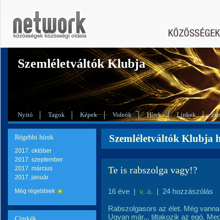
Szemléletváltók Klubja
Nyitó
Tagok
Képek
Videók
Hírek
Linkek
Fri
Szemléletváltók Klubja h
Régebbi hírek
2017. október
2017. szeptember
Te is rabszolga vagy!?
2017. március
2017. január
16 éve
|
v. a.
|
24 hozzászólás
Még régebbiek
Rabszolgasors az élet. Még vannak
Ugyan már... tiltakozik az egó. Meg
Címkék