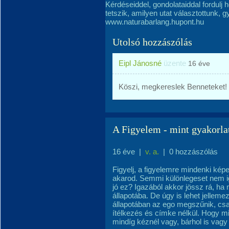
Kérdéseiddel, gondolataiddal fordulj
tetszik, amilyen utat választottunk, 
www.naturabarlang.hupont.hu
Utolsó hozzászólás
Eipl Jánosné
üzente
16 éve
Köszi, megkereslek Benneteket!
A Figyelem - mint gyakorla
16 éve
|
v. a.
|
0 hozzászólás
Figyelj, a figyelemre mindenki képe
akarod. Semmi különlegeset nem igé
jó ez? Igazából akkor jössz rá, ha 
állapotába. De úgy is lehet jellemez
állapotában az ego megszűnik, csak
ítélkezés és címke nélkül. Hogy mi
mindíg kéznél vagy, bárhol is vagy b