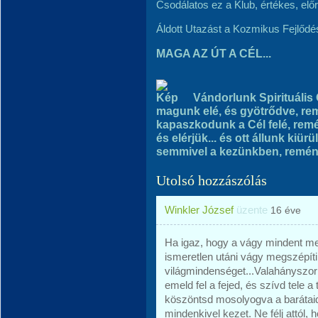
Csodálatos ez a Klub, értékes, előr
Áldott Utazást a Kozmikus Fejlődés
MAGA AZ ÚT A CÉL...
Vándorlunk Spirituális
magunk elé, és gyötrődve, r
kapaszkodunk a Cél felé, remél
és elérjük... és ott állunk kiürü
semmivel a kezünkben, remény
Utolsó hozzászólás
Winkler József
üzente
16 éve
Ha igaz, hogy a vágy mindent meg
ismeretlen utáni vágy megszépít
világmindenséget...Valahányszor e
emeld fel a fejed, és szívd tele a
köszöntsd mosolyogva a barátaida
mindenkivel kezet. Ne félj attól, 