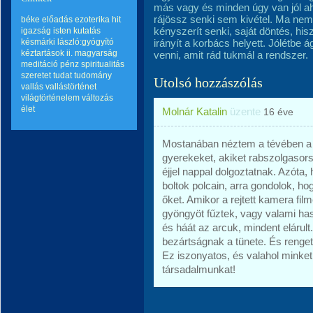
más vagy és minden úgy van jól a
rájössz senki sem kivétel. Ma ne
béke
előadás
ezoterika
hit
kényszerít senki, saját döntés, h
igazság
isten
kutatás
késmárki lászló:gyógyító
irányít a korbács helyett. Jólétbe
kéztartások ii.
magyarság
venni, amit rád tukmál a rendszer.
meditáció
pénz
spiritualitás
szeretet
tudat
tudomány
Utolsó hozzászólás
vallás
vallástörténet
világtörténelem
változás
élet
Molnár Katalin
üzente
16 éve
Mostanában néztem a tévében a 
gyerekeket, akiket rabszolgasor
éjjel nappal dolgoztatnak. Azóta,
boltok polcain, arra gondolok, h
őket. Amikor a rejtett kamera fi
gyöngyöt fűztek, vagy valami haso
és háát az arcuk, mindent elárult
bezártságnak a tünete. És renget
Ez iszonyatos, és valahol minket 
társadalmunkat!