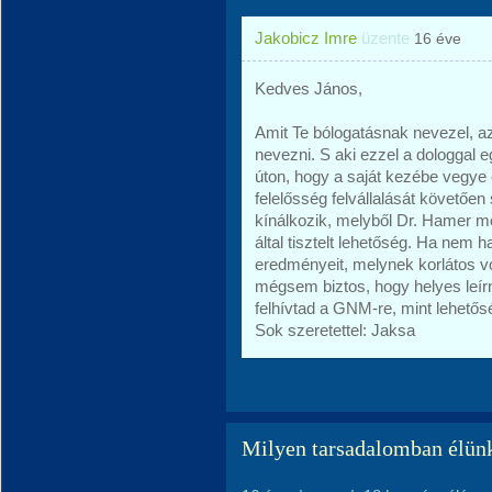
Jakobicz Imre
üzente
16 éve
Kedves János,
Amit Te bólogatásnak nevezel, az
nevezni. S aki ezzel a dologgal e
úton, hogy a saját kezébe vegye
felelősség felvállalását követően
kínálkozik, melyből Dr. Hamer 
által tisztelt lehetőség. Ha nem
eredményeit, melynek korlátos vo
mégsem biztos, hogy helyes leír
felhívtad a GNM-re, mint lehetős
Sok szeretettel: Jaksa
Milyen tarsadalomban élün