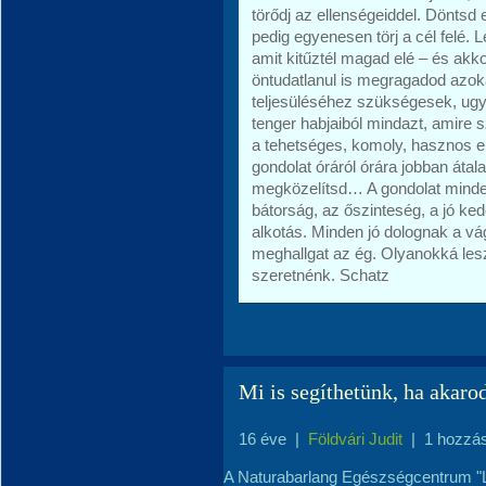
törődj az ellenségeiddel. Döntsd
pedig egyenesen törj a cél felé.
amit kitűztél magad elé – és ak
öntudatlanul is megragadod azok
teljesüléséhez szükségesek, ugya
tenger habjaiból mindazt, amir
a tehetséges, komoly, hasznos e
gondolat óráról órára jobban áta
megközelítsd… A gondolat minden,
bátorság, az őszinteség, a jó ke
alkotás. Minden jó dolognak a vá
meghallgat az ég. Olyanokká les
szeretnénk. Schatz
Mi is segíthetünk, ha akarod
16 éve
|
Földvári Judit
|
1 hozzá
A Naturabarlang Egészségcentrum "Lél