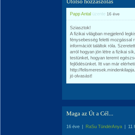
Utolsó hozzászólás
Papp Antal
üzente
16 éve
Sziasztok!
A fizikai világban megjelenő leg
fénysebesség feletti mozgással 
információt találtok róla. Szeret
arról hogyan jön létre a fizikai s
testünket, hogyan teremt egészség
fejlődésünket. Itt van már elérhe
http://felismeresek.mindenkilapja
jó olvasást!
Maga az Út a Cél...
16 éve
|
RaSu TündérAnya
|
11 