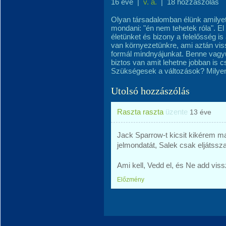
16 éve
|
v. a.
|
18 hozzászólás
Olyan társadalomban élünk amilye
mondani: "én nem tehetek róla". El
életünket és bizony a felelősség i
van környezetünkre, ami aztán vis
formál mindnyájunkat. Benne vagyu
biztos van amit lehetne jobban is cs
Szükségesek a változások? Milyen 
Utolsó hozzászólás
Raszta raszta
üzente
13 éve
Jack Sparrow-t kicsit kikérem 
jelmondatát, Salek csak eljátssza
Ami kell, Vedd el, és Ne add vissza.
Előzmény