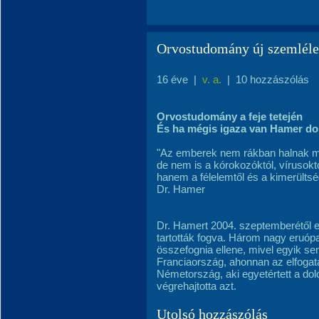
Orvostudomány új szemléle
16 éve
|
v. a.
|
10 hozzászólás
Orvostudomány a feje tetején
És ha mégis igaza van Hamer d
"Az emberek nem rákban halnak 
de nem is a kórokozóktól, vírusoktól
hanem a félelemtől és a kimerültsé
Dr. Hamer
Dr. Hamert 2004. szeptemberétől 
tartották fogva. Három nagy eruópa
összefognia ellene, mivel egyik s
Franciaország, ahonnan az elfogatá
Németország, aki egyetértett a dol
végrehajtotta azt.
Utolsó hozzászólás