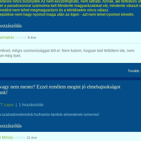
redésre nincs bizonyíték.
Az nem kézzelfogható, nem látható. Annak, aki felfedező ú
zel a paradoxonnal számolnia kell.
Mindenki magyarázatokat vár, mindenki választ v
bredést nem lehet megmagyarázni és a kérdésekre nincs válasz.
repülése nem hagy nyomot maga után az égen - azt nem lehet nyomon követni.
hozzászólás
arnabás
üzente
8 éve
rténet, mégis szomorúsággal tölt el. Nem tudom, hogyan kell feltölteni ide, nem
am még ilyet.
Tovább
 vagy nem mester? Ezzel remélem megint jó elmebajnokságot
unk!
T. Lajos
|
1 hozzászólás
w.szabadonebredok.hu/hamis-tanitok-almesterek-ismervei/
hozzászólás
i Mihály
üzente
11 éve