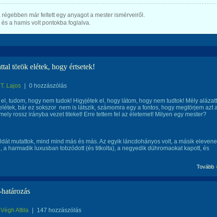
régebben már feltett egy anyagot a mester ismérveiről.
 és a hamis volt pontokba foglalva.
tal török elétek, hogy értsetek!
T. Lajos
|
0 hozzászólás
 el, tudom, hogy nem tudok! Higyjétek el, hogy látom, hogy nem tudtok! Mély alázatt
felétek, bár ez sokszor nem is látszik, számomra egy a fontos, hogy megtörjem azt 
mely rossz irányba vezet titeket! Erre tettem fel az életemet! Milyen egy mester?
dát mutattok, mind mind más és más. Az egyik láncdohányos volt, a másik eleven
l, a harmadik luxusban tobzódott (és titkolta), a negyedik dühromaokat kapott, és
Tovább
határozás
Végh Attila
|
147 hozzászólás