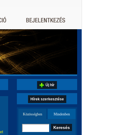
Új hír
Hírek szerkesztése
Közösségben
Mindenben
et