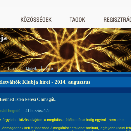
bja
Hírek
Linkek
Friss
letváltók Klubja hírei - 2014. augusztus
 Benned Isten keresi Önmagát...
nádi hegedű
|
41 hozzászólás
 tárgy lehet közös tulajdon. a meglátás a felébredés mindig egyéni - nem lehet
, önmagadnak kell felfedezned.
A meglátást nem lehet tanítani, legfeljebb utalni leh