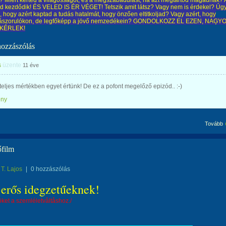
z? Miért kérted a világosságot, és a megszabadulást, ha azt megtartod magadnak? 
ed kezdődik! ÉS VELED IS ÉR VÉGET! Tetszik amit látsz? Vagy nem is érdekel? Úg
 hogy azért kaptad a tudás hatalmát, hogy önzően eltitkoljad? Vagy azért, hogy
 rászorulókon, de legfőképp a jövő nemzedékein? GONDOLKOZZ EL EZEN, NAĢY
KÉRLEK!
hozzászólás
s
üzente
11 éve
eljes mértékben egyet értünk! De ez a pofont megelőző epizód.. :-)
ény
Tovább
őfilm
T. Lajos
|
0 hozzászólás
erős idegzetűeknek!
löket a szemléletvåltåshoz./