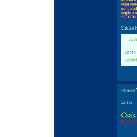
amit láts
világ vel
gondolod,
segíts a
SZÉPEN 
Utolsó 
T. Lajo
Ebben t
Előzm
Ébreszt
12 éve
|
Csak 
/Egy kis 