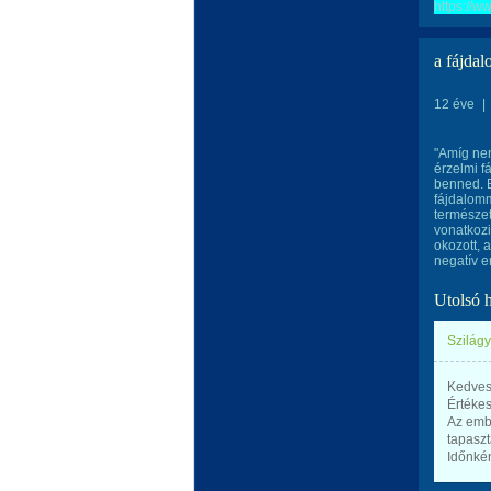
https://
a fájdal
12 éve
|
"Amíg nem
érzelmi f
benned. E
fájdalomm
természet
vonatkozi
okozott, 
negatív e
Utolsó 
Szilágy
Kedves
Értékes
Az embe
tapaszt
Időnkén