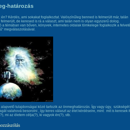
eg-határozás
 én? Kérdés, ami sokakat foglalkoztat. Valószínűleg benned is felmerült már, talán
felmerült, de keresed is rá a választ, ami talán nem is olyan egyszerű dolog.
ó a témában van bőven, könyvek, internetes oldalak tömkelege foglalkozik a felvet
rű“ megválaszolásával.
alapvető tulajdonságai közé tartozik az önmeghatározás. Így vagy úgy, szükségét
gát valahová besorolni , így keres választ az élet kérdéseire, mint: mit is keresek it
), mi az életem célja(?), ki vagyok én(?), stb.
hozzászólás