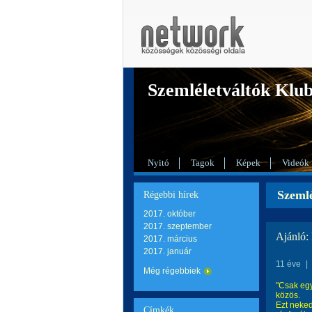
Szemléletváltók Klu
Nyitó
Tagok
Képek
Videók
Szemlé
Régebbi hírek
2017. október
2017. szeptember
Ajánló:
2017. március
2017. január
11 éve
|
Még régebbiek
"Csak egy
közös.
Ezt neked
Címkék