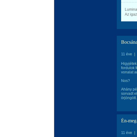
Lumina 
Az igaz
Bocsánat
11 éve
|
Higyjétek
fordulok 
vonalat a
Nos?
Ahány pél
sorvadt e
örjöngött.
Én-meg-
11 éve
|