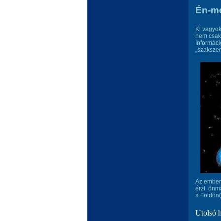
Én-m
Ki vagyok
nem csak 
Informáci
„szaksze
Az ember 
érzi önma
a Földön(?
Utolsó 