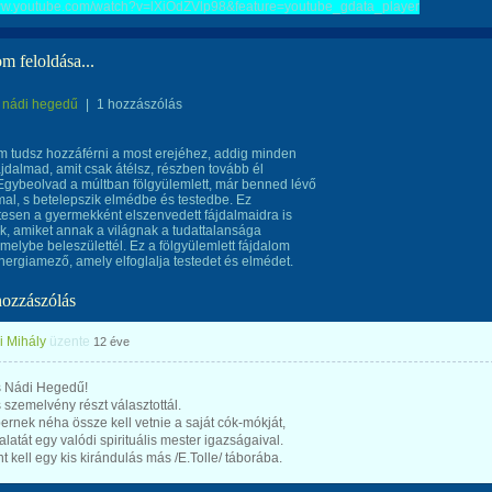
www.youtube.com/watch?v=lXiOdZVlp98&feature=youtube_gdata_player
om feloldása...
nádi hegedű
|
1 hozzászólás
 tudsz hozzáférni a most erejéhez, addig minden
ájdalmad, amit csak átélsz, részben tovább él
gybeolvad a múltban fölgyülemlett, már benned lévő
al, s betelepszik elmédbe és testedbe. Ez
esen a gyermekként elszenvedett fájdalmaidra is
k, amiket annak a világnak a tudattalansága
amelybe beleszülettél. Ez a fölgyülemlett fájdalom
nergiamező, amely elfoglalja testedet és elmédet.
hozzászólás
i Mihály
üzente
12 éve
 Nádi Hegedű!
 szemelvény részt választottál.
rnek néha össze kell vetnie a saját cók-mókját,
alatát egy valódi spirituális mester igazságaival.
t kell egy kis kirándulás más /E.Tolle/ táborába.