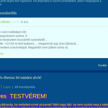
, amit végre kell hajtanod. Ha teljesíted a három próbatételt, akkor megkapod a
t.
hozzászólás
i Mihály
üzente
11 éve
 nem indítottam hírt.
jegyzéseim száma :0
e kérdeztem hozzáértő személytől....
lte :+ÚJ hír-re kell kattanni,.... megjelenik egy üres táblázat...
ertem a technikáját. Magamtól nem jöttem volna rá.
ény
Tovább
és ébressz fel minden alvót!
T. Lajos
|
49 hozzászólás
ves TESTVÉREM!
buddhaság, ha melletted ezrek alszanak? Mért vagy látó, ha nem osztod meg a vakk