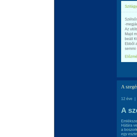
Szilágy
Szélsős
-megjár
Az utó
Majd me
beáll K
Ebből a
semmi 
Előzm
A szegé
12 éve
|
A sz
Emlékszel
Hátára ve
a boszork
egy eszte