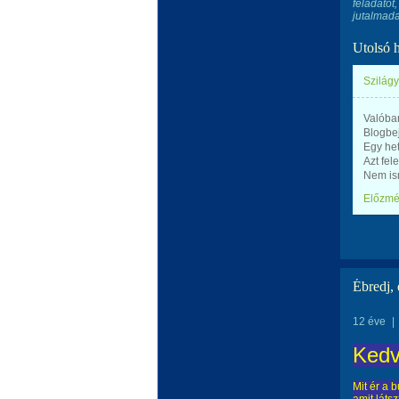
feladatot
jutalmada
Utolsó 
Szilágy
Valóban
Blogbe
Egy het
Azt fele
Nem ism
Előzm
Ébredj, 
12 éve
|
Ked
Mit ér a 