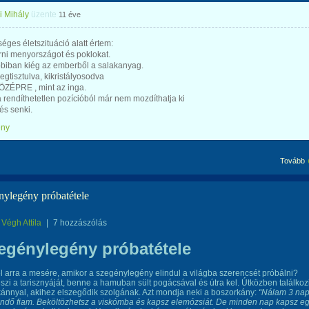
i Mihály
üzente
11 éve
éges életszituáció alatt értem:
ni menyországot és poklokat.
bbiban kiég az emberből a salakanyag.
gtisztulva, kikristályosodva
ÖZÉPRE , mint az inga.
 rendíthetetlen pozícióból már nem mozdíthatja ki
és senki.
ény
Tovább
nylegény próbatétele
Végh Attila
|
7 hozzászólás
egénylegény próbatétele
 arra a mesére, amikor a szegénylegény elindul a világba szerencsét próbálni?
szi a tarisznyáját, benne a hamuban sült pogácsával és útra kel. Útközben találkoz
ánnyal, akihez elszegődik szolgának. Azt mondja neki a boszorkány:
“Nálam 3 na
ndő fiam. Beköltözhetsz a viskómba és kapsz elemózsiát. De minden nap kapsz e