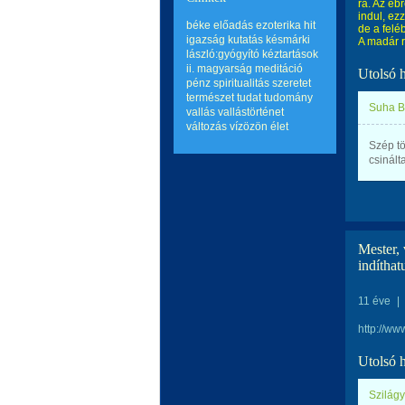
rá. Az éb
indul, ez
béke
előadás
ezoterika
hit
de a felé
igazság
kutatás
késmárki
A madár 
lászló:gyógyító kéztartások
ii.
magyarság
meditáció
Utolsó 
pénz
spiritualitás
szeretet
természet
tudat
tudomány
Suha B
vallás
vallástörténet
változás
vízözön
élet
Szép tö
csinált
Mester,
indíthat
11 éve
|
http://ww
Utolsó 
Szilágy