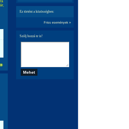
tra
ár,
Ez történt a közösségben:
Friss események »
Szólj hozzá te is!