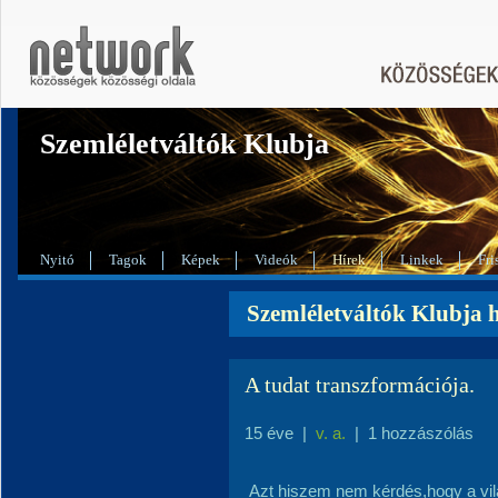
Szemléletváltók Klubja
Nyitó
Tagok
Képek
Videók
Hírek
Linkek
Fri
Szemléletváltók Klubja h
A tudat transzformációja.
15 éve
|
v. a.
|
1 hozzászólás
Azt hiszem nem kérdés,hogy a vi