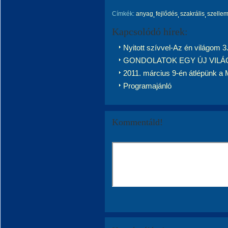
Címkék:
anyag
fejlődés
szakrális
szelle
Kapcsolódó hírek:
Nyitott szívvel-Az én világom 3
GONDOLATOK EGY ÚJ VILÁ
2011. március 9-én átlépünk a
Programajánló
Kommentáld!