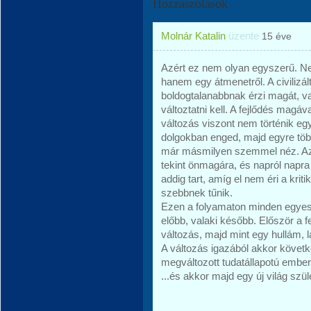
Hozzászólások
Molnár Katalin
üzente
15 éve
Azért ez nem olyan egyszerű. Nem
hanem egy átmenetről. A civilizá
boldogtalanabbnak érzi magát, vala
változtatni kell. A fejlődés magáva
változás viszont nem történik eg
dolgokban enged, majd egyre tö
már másmilyen szemmel néz. Az 
tekint önmagára, és napról napra
addig tart, amíg el nem éri a kri
szebbnek tűnik.
Ezen a folyamaton minden egyes 
előbb, valaki később. Először a f
változás, majd mint egy hullám, l
A változás igazából akkor követ
megváltozott tudatállapotú embere
...és akkor majd egy új világ szüle