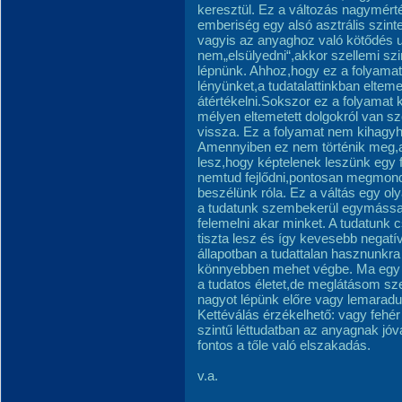
keresztül. Ez a változás nagymérté
emberiség egy alsó asztrális szinte
vagyis az anyaghoz való kötődés u
nem„elsülyedni“,akkor szellemi szint
lépnünk. Ahhoz,hogy ez a folyamat
lényünket,a tudatalattinkban elteme
átértékelni.Sokszor ez a folyamat 
mélyen eltemetett dolgokról van 
vissza. Ez a folyamat nem kihagyha
Amennyiben ez nem történik meg,a
lesz,hogy képtelenek leszünk egy f
nemtud fejlődni,pontosan megmonda
beszélünk róla. Ez a váltás egy ol
a tudatunk szembekerül egymással.
felemelni akar minket. A tudatunk 
tiszta lesz és így kevesebb negatív
állapotban a tudattalan hasznunkra 
könnyebben mehet végbe. Ma egy o
a tudatos életet,de meglátásom sz
nagyot lépünk előre vagy lemarad
Kettéválás érzékelhető: vagy fehér
szintű léttudatban az anyagnak jóva
fontos a tőle való elszakadás.
v.a.