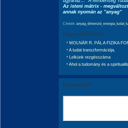
ugyanaz... "A Mindenség Tud
Az isteni mátrix
- megváltozt
annak nyomán az "anyag"
Címkék:
anyag
dimenzió
energia
tudat
t
Kapcsolódó hírek:
MOLNÁR R. PÁL A FIZIKA FORR
A tudat transzformációja.
Lelkünk rezgésszáma
Ahol a tudomány és a spiritualit
Kommentáld!