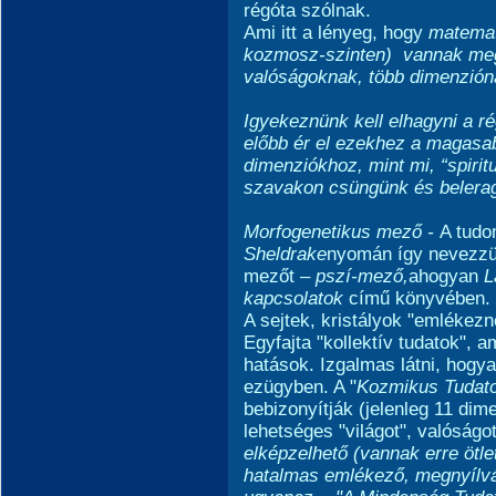
régóta szólnak.
Ami itt a lényeg, hogy
matemat
kozmosz-szinten) vannak meg a
valóságoknak, több dimenzión
Igyekeznünk kell
elhagyni a r
előbb ér el ezekhez a magasa
dimenziókhoz, mint mi, “spirit
szavakon csüngünk és belerag
Morfogenetikus mező
-
A tudo
Sheldrake
nyomán így nevezzük 
mezőt –
pszí-mező,
ahogyan
L
kapcsolatok
című könyvében.
A sejtek, kristályok "emlékezn
Egyfajta "kollektív tudatok", 
hatások. Izgalmas látni, hogy
ezügyben. A "
Kozmikus Tudatot
bebizonyítják (jelenleg 11 dime
lehetséges "világot", valóságot
elképzelhető (vannak erre öt
hatalmas emlékező, megnyílván