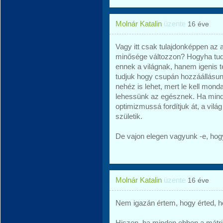
Molnár Katalin
üzente
16 éve
Vagy itt csak tulajdonképpen az a
minősége változzon? Hogyha tud
ennek a világnak, hanem igenis t
tudjuk hogy csupán hozzáállásunk
nehéz is lehet, mert le kell mon
lehessünk az egésznek. Ha min
optimizmussá fordítjuk át, a világ
születik.
De vajon elegen vagyunk -e, hog
Molnár Katalin
üzente
16 éve
Nem igazán értem, hogy érted, h
Hiszen, ha minden ebben a mátrix