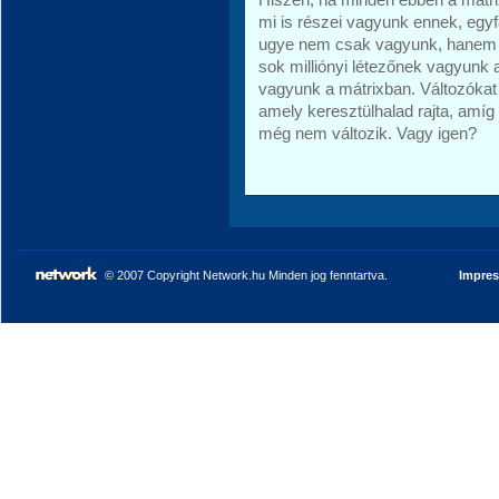
mi is részei vagyunk ennek, egyf
ugye nem csak vagyunk, hanem al
sok milliónyi létezőnek vagyunk 
vagyunk a mátrixban. Változókat 
amely keresztülhalad rajta, amíg c
még nem változik. Vagy igen?
© 2007 Copyright Network.hu Minden jog fenntartva.
Impre