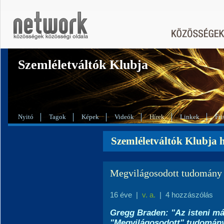
Szemléletváltók Klubja
Nyitó
Tagok
Képek
Videók
Hírek
Linkek
Fri
Szemléletváltók Klubja h
Megvilágosodott tudomány
16 éve
|
v. a.
|
4 hozzászólás
Gregg Braden: "Az isteni má
"Megvilágosodott" tudomán