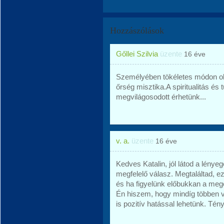
Hozzászólások
Gőllei Szilvia
üzente
16 éve
Személyében tökéletes módon o
őrség misztika.A spiritualitás é
megvilágosodott érhetünk...
v. a.
üzente
16 éve
Kedves Katalin, jól látod a lénye
megfelelő válasz. Megtaláltad, ez
és ha figyelünk előbukkan a mego
Én hiszem, hogy mindíg többen v
is pozitív hatással lehetünk. Tén