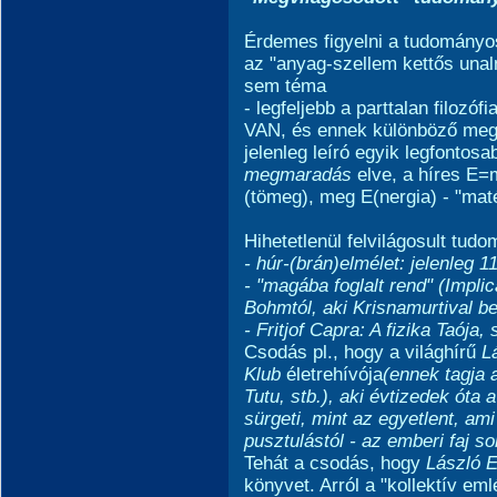
Érdemes figyelni a tudomány
az "anyag-szellem kettős una
sem téma
- legfeljebb a parttalan filozó
VAN, és ennek különböző megny
jelenleg leíró egyik legfontosa
megmaradás
elve, a híres E
(tömeg), meg E(nergia) - "maté
Hihetetlenül felvilágosult tu
- húr-(brán)elmélet: jelenleg 1
- "magába foglalt rend" (Impli
Bohmtól, aki Krisnamurtival be
- Fritjof Capra: A fizika Taója, 
Csodás pl., hogy a világhírű
L
Klub
életrehívója
(ennek tagja
Tutu, stb.),
aki évtizedek óta 
sürgeti, mint az egyetlent, a
pusztulástól - az emberi faj s
Tehát a csodás, hogy
László E
könyvet. Arról a "kollektív eml