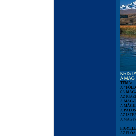
KRIST
A MAG
TÉMA:
A
"FÖLD
0
A
MAG-
AZ IGAZ
A
MAG-
A
MÁGU
A
PÁLO
AZ
ISTE
A MAGY
FIGYEL
AZ ELŐA