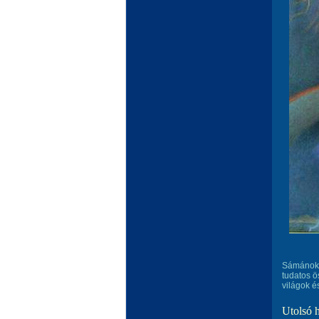
Sámánokn
tudatos ö
világok és
Utolsó 