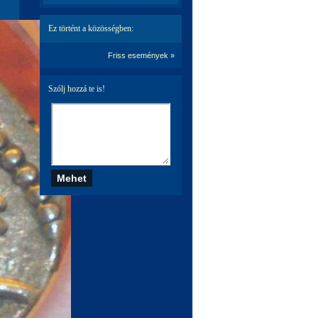
Ez történt a közösségben:
Friss események »
Szólj hozzá te is!