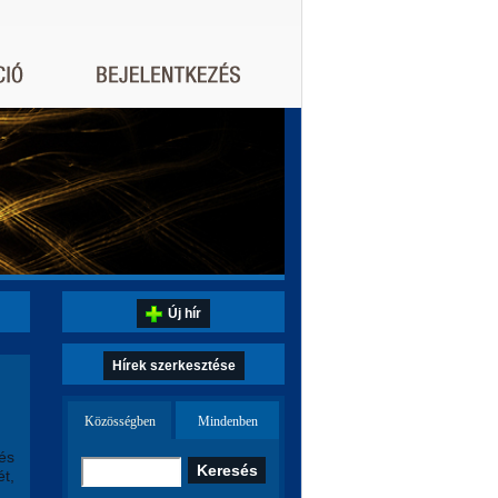
Új hír
Hírek szerkesztése
Közösségben
Mindenben
 és
ét,