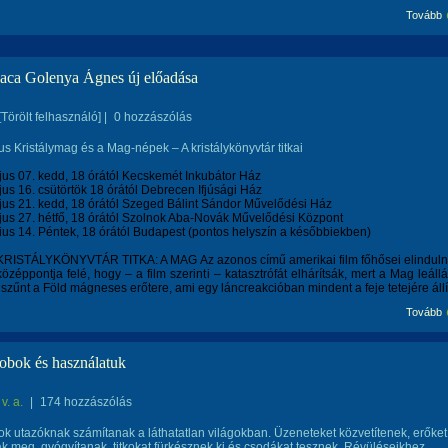
Tovább
saca Golenya Ágnes új előadása
[Törölt felhasználó]
|
0 hozzászólás
s Kristálymag és a Mag-népek – A kristálykönyvtár titkai
us 07. kedd, 18 órától Kecskemét Inkubátor Ház
us 16. csütörtök 18 órától Debrecen Ifjúsági Ház
us 21. kedd, 18 órától Szeged Bálint Sándor Művelődési Ház
us 27. hétfő, 18 órától Szolnok Aba-Novák Művelődési Központ
ius 14. Péntek, 18 órától Budapest (pontos helyszín a későbbiekben)
A KRISTÁLYKÖNYVTÁR TITKA: A MAG Az azonos című amerikai film főhősei elindul
özéppontja felé, hogy – a film szerinti – katasztrófát elhárítsák, mert a Mag leáll
szűnt a Föld mágneses erőtere, ami egy láncreakcióban mindent a feje tetejére állí
Tovább
bok és használatuk
v. a.
|
174 hozzászólás
 utazóknak számítanak a láthatatlan világokban. Üzeneteket közvetítenek, erőket
 meg, gyógyítanak, titkokat fürkésznek ki és csodákat tesznek. Révüléseikhez