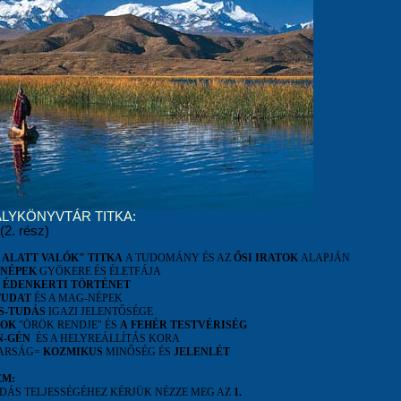
ÁLYKÖNYVTÁR TITKA:
(2. rész)
 ALATT VALÓK" TITKA
A TUDOMÁNY ÉS AZ
ŐSI IRATOK
ALAPJÁN
NÉPEK
GYÖKERE ÉS ÉLETFÁJA
I
ÉDENKERTI TÖRTÉNET
TUDAT
ÉS A MAG-NÉPEK
S-TUDÁS
IGAZI JELENTŐSÉGE
SOK
"ÖRÖK RENDJE" ÉS
A
FEHÉR TESTVÉRISÉG
N-GÉN
ÉS A HELYREÁLLÍTÁS KORA
ARSÁG=
KOZMIKUS
MINŐSÉG ÉS
JELENLÉT
EM:
DÁS TELJESSÉGÉHEZ KÉRJÜK NÉZZE MEG AZ
1.