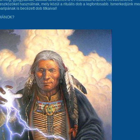
 eszközöket használnak, mely közül a rituális dob a legfontosabb. Ismerkedjünk me
ripának is becézett dob titkaival!
ÁMÁNOK?