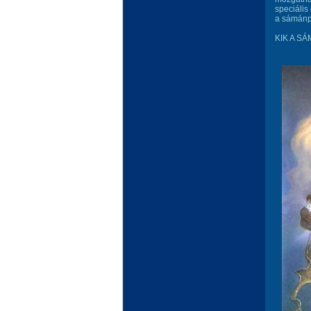
speciális
a sámánpa
KIK A S