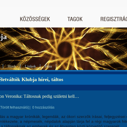
bja
Hírek
Linkek
Friss
letváltók Klubja hírei, táltos
on Veronika: Táltosnak pedig születni kell…
[Törölt felhasználó]
|
0 hozzászólás
ás a magyar krónikák, legendák, az ókori szerzők írásai, feljegyzései
lékezete, a népmesék, népdalok alapján tárja fel a régi magyarok hit
a táltosaiknak az emberek és az Atyaisten közti közvetítő szerepét.