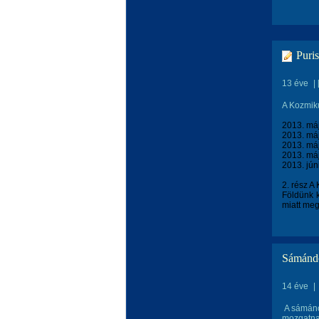
Puri
13 éve
|
A Kozmiku
2013. máj
2013. máj
2013. máj
2013. máj
2013. jún
2. rész 
Földünk k
miatt meg
Sámándo
14 éve
|
A sámánok
mozgatnak