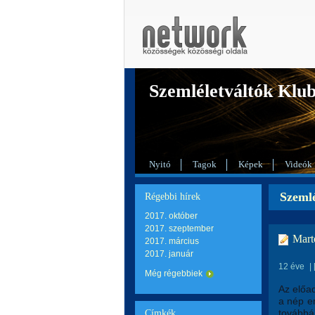
Szemléletváltók Klu
Nyitó
Tagok
Képek
Videók
Szemlé
Régebbi hírek
2017. október
2017. szeptember
Mart
2017. március
2017. január
12 éve
|
Még régebbiek
Az előad
a nép em
továbbá 
Címkék