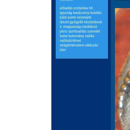
előadás
ezoterika
hit
igazság
karácsony
kutatás
káld-sumir
késmárki
lászló:gyógyító kéztartások
ii.
magyarság
meditáció
pénz
spiritualitás
szeretet
tudat
tudomány
vallás
vallástörténet
világtörténelem
változás
élet