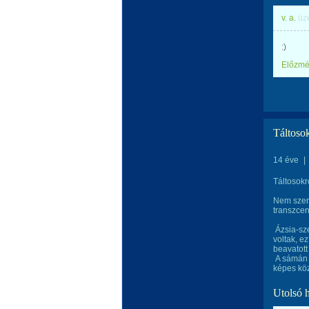
v. a.
üz
:)
Előzm
Táltoso
14 éve
|
Táltosok
Nem szer
transzcen
Ázsia-sze
voltak, e
beavatott
A sámán a
képes köz
Utolsó 