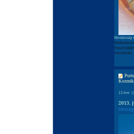
Mostanság m
titokzatos
használjá
mondván, f
Puri
Kozmiku
13 éve
|
2013. 
Ország