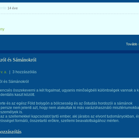
ente
14 éve
ény
Tovább
król és Sámánokról
v. a.
|
3 hozzászólás
ról és Sámánokról
encsés összekeverni a két fogalmat, ugyanis minőségbéli különbségek vannak a k
dentális kaszt között.
rte és az egész Föld bolygón a bölcsesség és az őstudás hordozói a sámánok
z persze nem jelenti azt, hogy nem alakultak ki más varázshasználó misztériumokb
 személyek is.
z a szellemekkel kapcsolatot tartó ember, aki járatos az elvont tudományokban, é
össéget formáló, összetartó erőkre, szellemi beavatottságához mérten.
hozzászólás