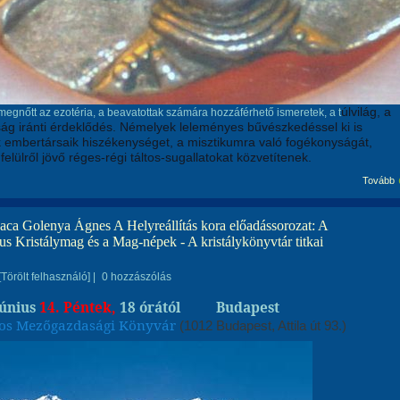
úlvilág, a
egnőtt az ezotéria, a beavatottak számára hozzáférhető ismeretek, a t
ság iránti érdeklődés. Némelyek leleményes bűvészkedéssel ki is
k embertársaik hiszékenységet, a misztikumra való fogékonyságát,
elülről jövő réges-régi táltos-sugallatokat közvetítenek.
Tovább
saca Golenya Ágnes A Helyreállítás kora előadássorozat: A
s Kristálymag és a Mag-népek - A kristálykönyvtár titkai
[Törölt felhasználó]
|
0 hozzászólás
június
14. Péntek,
18 órától
Budapest
os Mezőgazdasági Könyvár
(1012 Budapest, Attila út 93.)