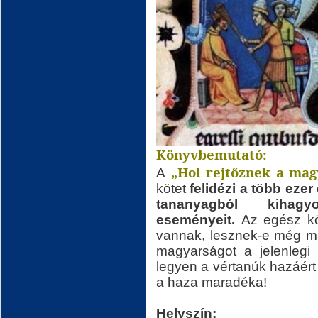
Könyvbemutató:
„Hol rejtőznek a mag
A
kötet
felidézi a több eze
tananyagból kihagyo
eseményeit.
Az egész kö
vannak, lesznek-e még ma
magyarságot a jelenlegi
legyen a vértanúk hazáért 
a haza maradéka!
Helyszín: