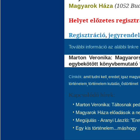
(1052 Bu
Magyarok Háza
Helyet előzetes regisztr
Regisztráció
,
jegyrendel
További információ az alábbi linkre 
Marton Veronika: Magyarors
egybekötött könyvbemutató 
Címkék:
amit tudni kell
eredet
igaz magya
történelem
történelem kutatás
őstörténet
Kapcsolódó hírek:
Marton Veronika: Táltosnak pedi
Magyarok Háza előadások a ne
Megújulás - Aranyi László: "Ere
Egy kis történelem...máshogy