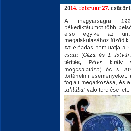
20
14. február 27.
csütör
A magyarságra 1920-
békediktátumot több bels
első egyike az un.
megalakulásához fűződik.
Az előadás bemutatja a 
csata
Géza
I. István
(
és
Péter
térítés,
király
I. An
megcsalatása) és
történelmi eseményeket, 
foglalt megátkozása, és 
aklába
„
” való terelése lett.