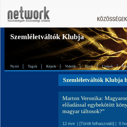
Szemléletváltók Klubja
Nyitó
Tagok
Képek
Videók
Hírek
Linkek
Fri
Szemléletváltók Klubja h
Marton Veronika: Magyarors
előadással egybekötött kön
magyar táltosok?”
12 éve
|
[Törölt felhasználó]
|
0 h