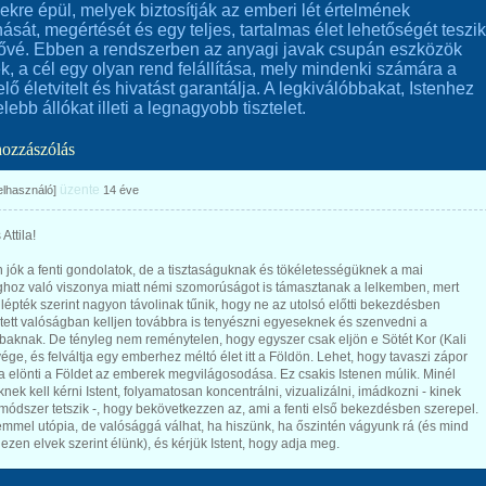
ekre épül, melyek biztosítják az emberi lét értelmének
anását, megértését és egy teljes, tartalmas élet lehetőségét teszik
tővé. Ebben a rendszerben az anyagi javak csupán eszközök
k, a cél egy olyan rend felállítása, mely mindenki számára a
lő életvitelt és hivatást garantálja. A legkiválóbbakat, Istenhez
lebb állókat illeti a legnagyobb tisztelet.
hozzászólás
üzente
felhasználó]
14 éve
Attila!
jók a fenti gondolatok, de a tisztaságuknak és tökéletességüknek a mai
ghoz való viszonya miatt némi szomorúságot is támasztanak a lelkemben, mert
lépték szerint nagyon távolinak tűnik, hogy ne az utolsó előtti bekezdésben
tett valóságban kelljen továbbra is tenyészni egyeseknek és szenvedni a
baknak. De tényleg nem reménytelen, hogy egyszer csak eljön e Sötét Kor (Kali
ége, és felváltja egy emberhez méltó élet itt a Földön. Lehet, hogy tavaszi zápor
 elönti a Földet az emberek megvilágosodása. Ez csakis Istenen múlik. Minél
nek kell kérni Istent, folyamatosan koncentrálni, vizualizálni, imádkozni - kinek
módszer tetszik -, hogy bekövetkezzen az, ami a fenti első bekezdésben szerepel.
mmel utópia, de valósággá válhat, ha hiszünk, ha őszintén vágyunk rá (és mind
ezen elvek szerint élünk), és kérjük Istent, hogy adja meg.