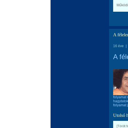
Működi
A félele
16 éve
|
A fé
folyamat r
hagytatok
folyamat 
Utolsó 
[Törölt 