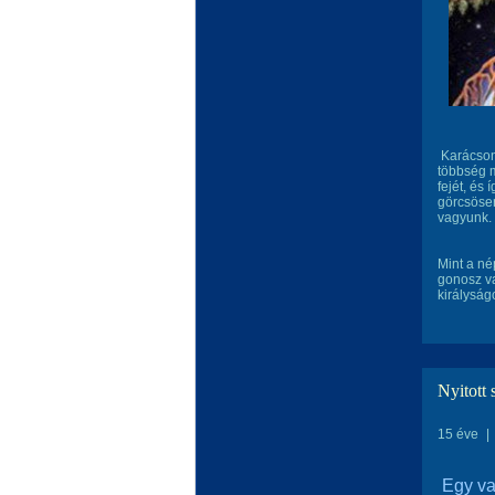
Karácsony
többség m
fejét, és
görcsösen
vagyunk.
Mint a né
gonosz va
királyság
Nyitott 
15 éve
|
Egy va