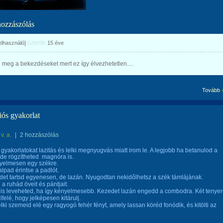
hozzászólás
üzente
felhasználó]
15 éve
meg a bekezdéseket mert ez így élvezhetetlen....
Tovább
iós gyakorlat
v. a.
|
2 hozzászólás
 gyakorlatokat lazitás és lelki megnyugvás miatt irom le. A legjobb ha betanulod a
de rögzítheted magnóra is.
nyelmesen egy székre.
alpad érintse a padlót.
det tartsd egyenesen, de lazán. Nyugodtan nekidőlhetsz a szék támlájának.
a ruhád öveit és pántjait.
 is leveheted, ha így kényelmesebb. Kezedet lazán engedd a combodra. Két tenye
elfelé, hogy jelképesen kitárulj.
elki szemeid elé egy ragyogó fehér fényt, amely lassan köréd fonódik, és kitölti az