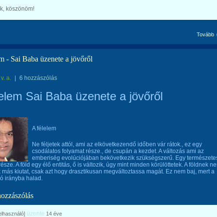
k, köszönöm!
Tovább
m - Sai Baba üzenete a jövőről
v. a.
|
6 hozzászólás
lelem Sai Baba üzenete a jövőről
A félelem
Ne féljetek attól, ami az elkövetkezendő időben vár rátok., ez egy
csodálatos folyamat része., de csupán a kezdet. A változás ami az
emberiség evolúciójában bekövetkezik szükségszerű. Egy természete
észe. A föld egy élő entitás, ő is változik, úgy mint minden körülöttetek. A földnek n
 más kiutat, csak azt hogy drasztikusan megváltoztassa magát. Ez nem baj, mert a
jó irányba halad.
hozzászólás
üzente
felhasználó]
14 éve