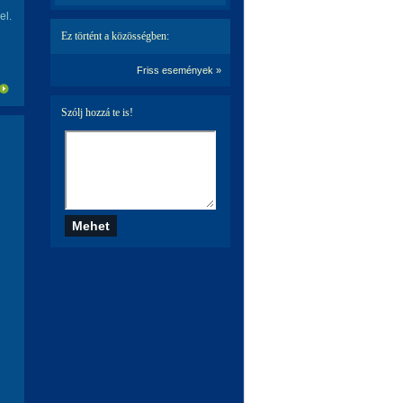
el.
Ez történt a közösségben:
Friss események »
Szólj hozzá te is!