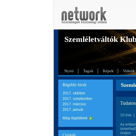
Szemléletváltók Klu
Nyitó
Tagok
Képek
Videók
Szemlé
Régebbi hírek
2017. október
2017. szeptember
Tudatos
2017. március
2017. január
10 éve
|
Még régebbiek
Az emberi
ismerhet
órakor.
Címkék