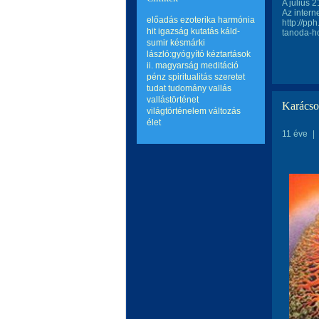
A július 2
Az intern
előadás
ezoterika
harmónia
http://pp
hit
igazság
kutatás
káld-
tanoda-h
sumir
késmárki
lászló:gyógyító kéztartások
ii.
magyarság
meditáció
pénz
spiritualitás
szeretet
tudat
tudomány
vallás
vallástörténet
Karácso
világtörténelem
változás
élet
11 éve
|