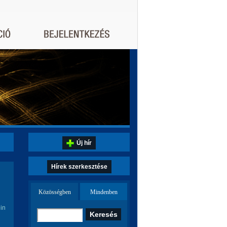
Új hír
Hírek szerkesztése
Közösségben
Mindenben
ein