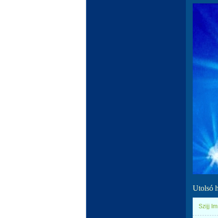
Utolsó 
Szijj I