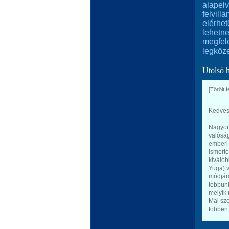
alapelv
felvill
elérhe
lehetne
megfele
legköze
Utolsó 
[Törölt 
Kedves 
Nagyon 
valósá
emberi 
ismerte
kiválób
Yuga) v
módjára
többünk
melyik 
Mai sze
többen 