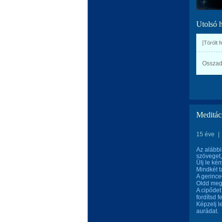
Utolsó 
[Törölt 
Osszad 
Meditác
15 éve
|
Az alábbi
szöveget,
Ülj le ké
Mindkét t
A gerince
Oldd meg 
A cipődet
fordítsd f
Képzelj l
aurádat.