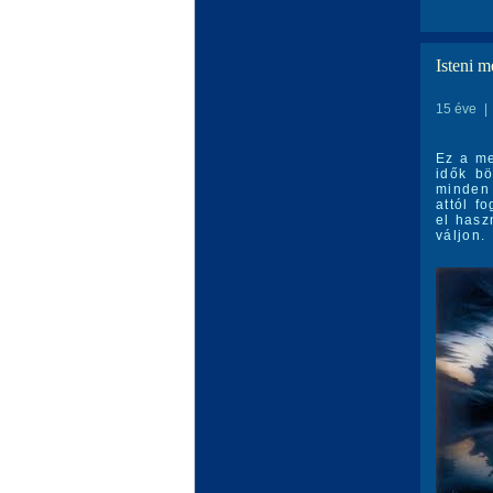
Isteni m
15 éve
|
Ez a me
idők bö
minden 
attól f
el hasz
váljon.