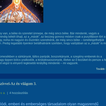
 van, a béke és szeretet ünnepe, de még sincs béke. Bár mindenki, vagyis a
indig békét óhajt, az a „másik”, az bezzeg gonosz módon csak a pusztításon töri a
 így, noha mi nagyon és őszintén szeretnénk, de még sincs béke – ismételgethetjük
. Pedig legalább ilyenkor beláthatnánk szelíden, hogy valójában az a „másik” is m
pmesékben a sárkányok, táltos paripák, boszorkányok, a szegény emberek és a
gy éppen bölcs uralkodók, a királykisasszo­nyok, illetve az ő kezüket és persze a f
ot végül is elnyerő legkisebb királyfiig mindenki – mi vagyunk.
Tovább
szívvel-Az én világom 3.
v. a.
|
4 hozzászólás
lódi, emberi és emberséges társadalom olyan magasrendű