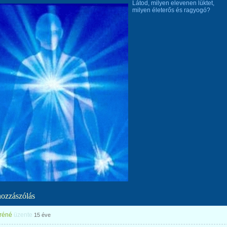
Látod, milyen elevenen lüktet,
milyen életerős és ragyogó?
hozzászólás
mréné
üzente
15 éve