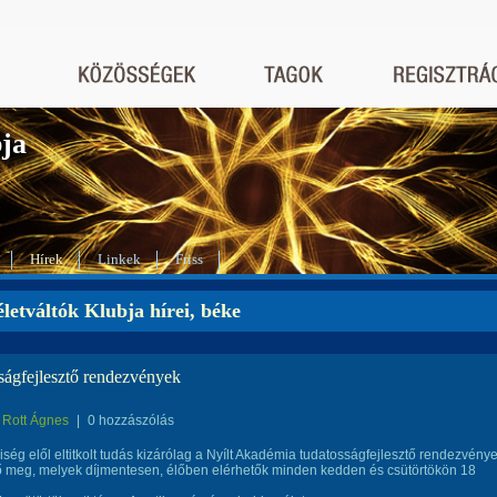
bja
Hírek
Linkek
Friss
letváltók Klubja hírei, béke
ságfejlesztő rendezvények
Rott Ágnes
|
0 hozzászólás
ség elől eltitkolt tudás kizárólag a Nyílt Akadémia tudatosságfejlesztő rendezvény
ő meg, melyek díjmentesen, élőben elérhetők minden kedden és csütörtökön 18