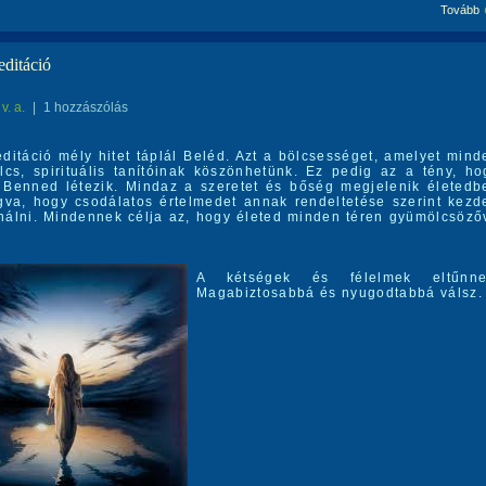
Tovább
editáció
v. a.
|
1 hozzászólás
ditáció mély hitet táplál Beléd. Azt a bölcsességet, amelyet mind
lcs, spirituális tanítóinak köszönhetünk. Ez pedig az a tény, ho
Benned létezik. Mindaz a szeretet és bőség megjelenik életedb
ogva, hogy csodálatos értelmedet annak rendeltetése szerint kezd
nálni. Mindennek célja az, hogy életed minden téren gyümölcsöző
A kétségek és félelmek eltűnne
Magabiztosabbá és nyugodtabbá válsz.