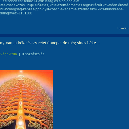
1. csütörtök esti téma: Az etikusság és a boldog élet.
etes csatlakozás linkje előzetes, kötelezettségmentes regisztrációt követően érhető 
h.hu/boldogsag-kepzes-pph-nyilt-coach-akademia-szedlacsikmiklos-hunortrade-
olding&vez=1151188
Tovább
ny van, a béke és szeretet ünnepe, de még sincs béke…
Végh Attila
|
0 hozzászólás