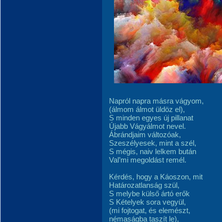
Napról napra másra vágyom,
(álmom álmot üldöz el),
S minden egyes új pillanat
Újabb Vágyálmot nevel.
Ábrándjaim változóak,
Szeszélyesek, mint a szél,
S mégis, naiv lelkem bután
Val’mi megoldást remél.
Kérdés, hogy a Káoszon, mit
Határozatlanság szül,
S melybe külső ártó erők
S Kételyek sora vegyül,
(mi fojtogat, és elemészt,
némaságba taszít le),