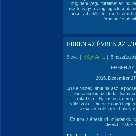
míg nem végül türelmetlen indulat
hisz te vagy a világ legbölcsebb e
mosollyal a Mester, mert színült
férne beléd abbó
EBBEN AZ ÉVBEN AZ U
9 éve
|
Végh Attila
|
5 hozzászól
EBBEN AZ
2016. December 17.
„Ha elhiszed, amit hallasz, elpocsé
elpocsékolod az idődet. Számod
rólad szól. Ha inspirál, nem p
válaszokat - ha az előadó fogja 
szavai mentén arra haladj, a
Ezúton is értesítünk mindenkit,
délelőtt 10.00- 