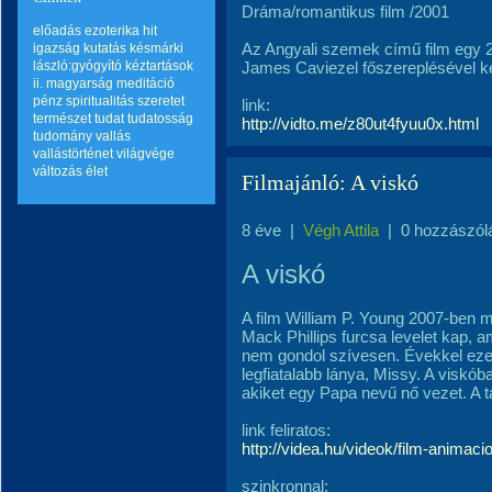
Dráma/romantikus film /2001
előadás
ezoterika
hit
Az Angyali szemek című film egy 
igazság
kutatás
késmárki
lászló:gyógyító kéztartások
James Caviezel főszereplésével kés
ii.
magyarság
meditáció
pénz
spiritualitás
szeretet
link:
természet
tudat
tudatosság
http://vidto.me/z80ut4fyuu0x.html
tudomány
vallás
vallástörténet
világvége
változás
élet
Filmajánló: A viskó
8 éve
|
Végh Attila
|
0 hozzászól
A viskó
A film William P. Young 2007-ben m
Mack Phillips furcsa levelet kap, a
nem gondol szívesen. Évekkel ezelő
legfiatalabb lánya, Missy. A viskób
akiket egy Papa nevű nő vezet. A t
link feliratos:
http://videa.hu/videok/film-anima
szinkronnal: