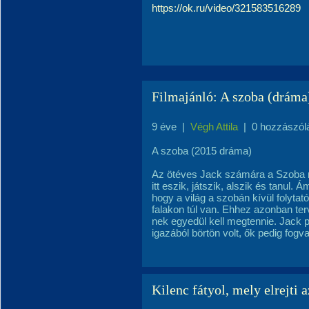
https://ok.ru/video/321583516289
Filmajánló: A szoba (dráma
9 éve
|
Végh Attila
|
0 hozzászól
A szoba (2015 dráma)
Az ötéves Jack számára a Szoba mag
itt eszik, játszik, alszik és tanul.
hogy a világ a szobán kívül folytat
falakon túl van. Ehhez azonban te
nek egyedül kell megtennie. Jack 
igazából börtön volt, ők pedig fogv
Kilenc fátyol, mely elrejti 