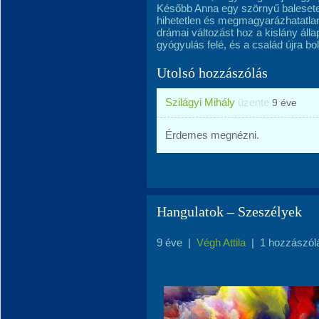
Később Anna egy szörnyű balesetet
hihetetlen és megmagyarázhatatlan
drámai változást hoz a kislány álla
gyógyulás felé, és a család újra bol
Utolsó hozzászólás
Szilágyi Mihály
üzente
9 éve
Érdemes megnézni.
Hangulatok – Szeszélyek
9 éve
|
Végh Attila
|
1 hozzászól