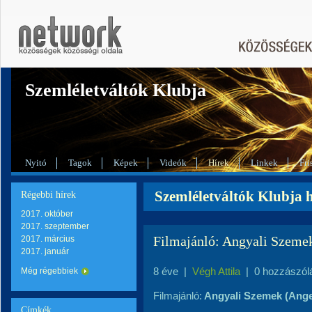
Szemléletváltók Klubja
Nyitó
Tagok
Képek
Videók
Hírek
Linkek
Fri
Szemléletváltók Klubja h
Régebbi hírek
2017. október
2017. szeptember
Filmajánló: Angyali Szeme
2017. március
2017. január
8 éve
|
Végh Attila
|
0 hozzászól
Még régebbiek
Filmajánló:
Angyali Szemek (Ange
Címkék