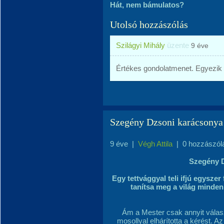
Hát, nem bámulatos?
Utolsó hozzászólás
Szilágyi Mihály
üzente
9 éve
Értékes gondolatmenet. Egyezik 
Szegény Dzsoni karácsonya
9 éve
|
Végh Attila
|
0 hozzászól
Szegény 
Egy tettvággyal teli ifjú egyszer 
tanítsa meg a világ minden
Ám a Mester csak annyit válasz
mosollyal elhárította a kérést. A