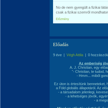
No de nem gyengült a fizikai lát
csak a fizikai szemről mondhatom 
Előzmény
Előadás
9 éve
|
Végh Attila
|
0 hozzászól
Az emberiség jövő
A. J. Christian, egy elő
"- Christian, te tudod,
- Hmm... miből gon
Ez úton is értesítünk benneteket, 
a Föld globális állapotáról. Az e
- a társadalom jelenlegi, kevese
- a lehetséges jövők, egyé
- a mego