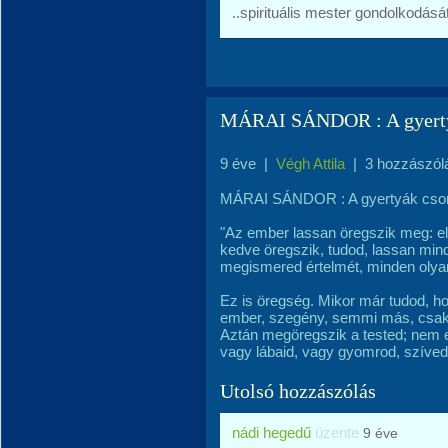
..spirituális mester gondolkodását
MÁRAI SÁNDOR : A gyerty
9 éve
|
Végh Attila
|
3 hozzászól
MÁRAI SÁNDOR : A gyertyák cso
"Az ember lassan öregszik meg: e
kedve öregszik, tudod, lassan min
megismered értelmét, minden olya
Ez is öregség. Mikor már tudod, 
ember, szegény, semmi más, csak e
Aztán megöregszik a tested; nem 
vagy lábaid, vagy gyomrod, szíved
Utolsó hozzászólás
nádi hegedű
üzente
9 éve