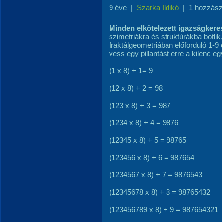
9 éve
|
Szarka Ildikó
|
1 hozzász
Minden elkötelezett igazságkere
szimetriákra és struktúrákba botli
fraktálgeometriában előforduló 1-9
vess egy pillantást erre a kilenc eg
(1 x 8) + 1= 9
(12 x 8) + 2 = 98
(123 x 8) + 3 = 987
(1234 x 8) + 4 = 9876
(12345 x 8) + 5 = 98765
(123456 x 8) + 6 = 987654
(1234567 x 8) + 7 = 9876543
(12345678 x 8) + 8 = 98765432
(123456789 x 8) + 9 = 987654321