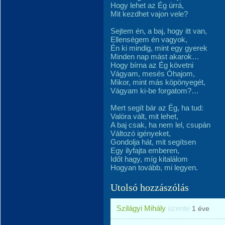
Hogy lehet az Ég úrrá,
Mit kezdhet vajon vele?
Sejtem én, a baj, hogy itt van,
Ellenségem én vagyok,
Én ki mindig, mint egy gyerek
Minden nap mást akarok…
Hogy bírna az Ég követni
Vágyam, mesés Óhajom,
Mikor, mint más köpönyegét,
Vágyam ki-be forgatom?…
Mert segít bár az Ég, ha tud:
Valóra vált, mit lehet,
A baj csak, ha nem lel, csupán
Változó igényeket,
Gondolja hát, mit segítsen
Egy ilyfajta emberen,
Időt hagy, míg kitalálom
Hogyan tovább, mi legyen.
Utolsó hozzászólás
Szilágyi Mihály
üzente
1 éve