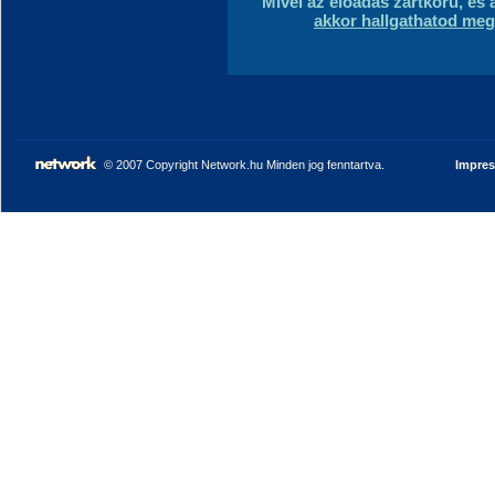
Mivel az előadás zártkörű, és 
akkor hallgathatod meg,
© 2007 Copyright Network.hu Minden jog fenntartva.
Impre