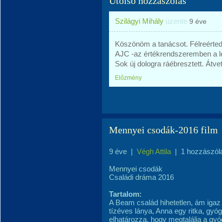
Utolsó hozzászólás
Szilágyi Mihály
üzente
9 éve
Köszönöm a tanácsot. Félreérte
AJC -az értékrendszeremben a l
Sok új dologra ráébresztett. Átve
Előzmény
Mennyei csodák-2016 film
9 éve
|
Végh Attila
|
1 hozzászól
Mennyei csodák
Családi dráma 2016
Tartalom:
A Beam család hihetetlen, ám igaz
tízéves lánya, Anna egy ritka, gyó
elhatározza, hogy megtalálja a gyó