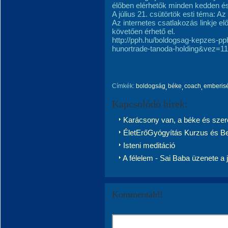
élőben elérhetők minden kedden és
A július 21. csütörtök esti téma: Az
Az internetes csatlakozás linkje el
követően érhető el.
http://pph.hu/boldogsag-kepzes-pp
hunortrade-tanoda-holding&vez=1
Címkék:
boldogság
béke
coach
emberis
Kapcsolódó hírek:
Karácsony van, a béke és szer
ÉletErőGyógyítás Kurzus és B
Isteni meditáció
A félelem - Sai Baba üzenete a 
Kommentáld!