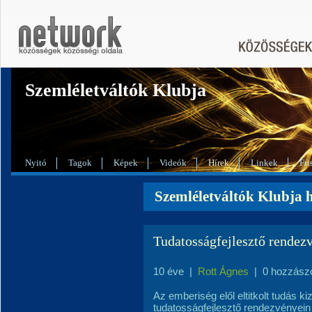
Szemléletváltók Klubja
Nyitó
Tagok
Képek
Videók
Hírek
Linkek
Fri
Szemléletváltók Klubja h
Tudatosságfejlesztő rendez
10 éve
|
Rott Ágnes
|
0 hozzász
Az emberiség elől eltitkolt tudás k
tudatosságfejlesztő rendezvényei