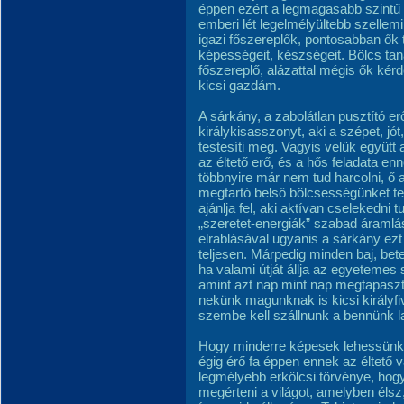
éppen ezért a legmagasabb szintű 
emberi lét legelmélyültebb szellemi
igazi főszereplők, pontosabban ők 
képességeit, készségeit. Bölcs ta
főszereplő, alázattal mégis ők kérd
kicsi gazdám.
A sárkány, a zabolátlan pusztító erő
királykisasszonyt, aki a szépet, jót
testesíti meg. Vagyis velük együtt a
az éltető erő, és a hős feladata en
többnyire már nem tud harcolni, ő
megtartó belső bölcsességünket tes
ajánlja fel, aki aktívan cselekedni 
„szeretet-energiák” szabad áramlá
elrablásával ugyanis a sárkány ezt
teljesen. Márpedig minden baj, bete
ha valami útját állja az egyeteme
amint azt nap mint nap megtapasztal
nekünk magunknak is kicsi királyfi
szembe kell szállnunk a bennünk la
Hogy minderre képesek lehessünk,
égig érő fa éppen ennek az éltető
legmélyebb erkölcsi törvénye, hogy „
megérteni a világot, amelyben élsz,