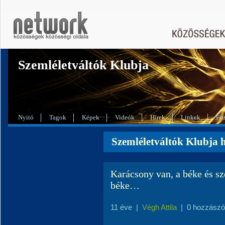
Szemléletváltók Klubja
Nyitó
Tagok
Képek
Videók
Hírek
Linkek
Fri
Szemléletváltók Klubja h
Karácsony van, a béke és sz
béke…
11 éve
|
Végh Attila
|
0 hozzászó