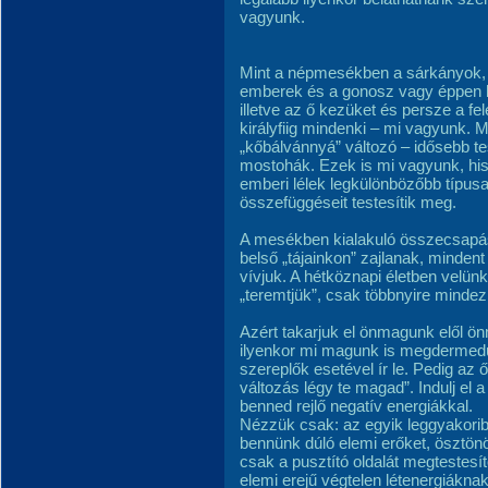
vagyunk.
Mint a népmesékben a sárkányok, 
emberek és a gonosz vagy éppen bö
illetve az ő kezüket és persze a fel
királyfiig mindenki – mi vagyunk. 
„kőbálvánnyá” változó – idősebb te
mostohák. Ezek is mi vagyunk, his
emberi lélek legkülönbözőbb típusai
összefüggéseit testesítik meg.
A mesékben kialakuló összecsapáso
belső „tájainkon” zajlanak, mindent
vívjuk. A hétköznapi életben velün
„teremtjük”, csak többnyire minde
Azért takarjuk el önmagunk elől ö
ilyenkor mi magunk is megdermedü
szereplők esetével ír le. Pedig az ő
változás légy te magad”. Indulj el a
benned rejlő negatív energiákkal.
Nézzük csak: az egyik leggyakorib
bennünk dúló elemi erőket, ösztön
csak a pusztító oldalát megtestesít
elemi erejű végtelen létenergiáknak