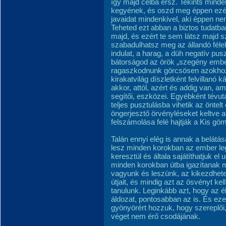
így majd célba érsz. Tekints minde
kegyének, és oszd meg éppen ezért
javaidat mindenkivel, aki éppen n
Teheted ezt abban a biztos tudatba
majd, és ezért te sem látsz majd
szabadulhatsz meg az állandó fél
indulat, a harag, a düh negatív pus
bátorságod az örök „szegény ember
ragaszkodnunk görcsösen azokhoz
kirakatvilág díszletként felvillanó 
akkor, attól, azért és addig van, a
segítői, eszközei. Egyébként tévuta
teljes pusztulásba vihetik az öntel
öngerjesztő örvényléseket keltve a
felszámolása felé hajtják a Kis gö
Talán ennyi elég is annak a belátá
lesz minden korokban az ember legf
keresztül és általa sajátíthatjuk e
minden korokban útba igazítanak m
vagyunk és leszünk, az kikezdhetet
útjait, és mindig azt az ösvényt ke
tanulunk. Leginkább azt, hogy az 
áldozat, pontosabban az is. És eze
gyönyörért hozzuk, hogy szereplői, 
véget nem érő csodájának.