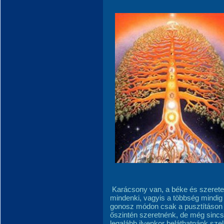
Karácsony van, a béke és szerete
mindenki, vagyis a többség mindig 
gonosz módon csak a pusztításon tö
őszintén szeretnénk, de még sincs
legalább ilyenkor beláthatnánk szel