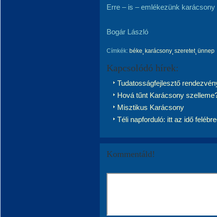
Erre – is – emlékezünk karácsony
Bogár László
Címkék:
béke
karácsony
szeretet
ünnep
Kapcsolódó hírek:
Tudatosságfejlesztő rendezvén
Hová tűnt Karácsony szelleme
Misztikus Karácsony
Téli napforduló: itt az idő felébre
Kommentáld!