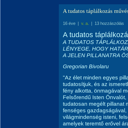
A tudatos táplálkozás művé
16 éve
|
v. a.
|
13 hozzászólás
A tudatos táplálkoz
A TUDATOS TÁPLÁLKOZ
LÉNYEGE, HOGY HATÁ
A JELEN PILLANATRA 
Gregorian Bivolaru
"Az élet minden egyes pill
tudatosítjuk, és az ismeret
fény alkotta, önmagával m
Felsőrendű Isten Önvalót,
tudatosan megélt pillana
fenséges gazdagságával, é
világmindenség isteni, fel
amelyek teremtő erővel ár