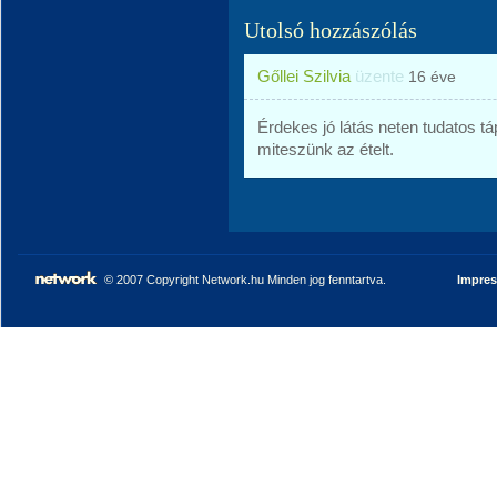
Utolsó hozzászólás
Gőllei Szilvia
üzente
16 éve
Érdekes jó látás neten tudatos t
miteszünk az ételt.
© 2007 Copyright Network.hu Minden jog fenntartva.
Impre