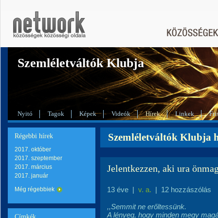
Szemléletváltók Klubja
Nyitó
Tagok
Képek
Videók
Hírek
Linkek
Fri
Szemléletváltók Klubja hí
Régebbi hírek
2017. október
2017. szeptember
Jelentkezzen, aki ura önma
2017. március
2017. január
13 éve
|
v. a.
|
12 hozzászólás
Még régebbiek
,,Semmit ne erőltessünk.
A lényeg, hogy minden megy magát
Címkék