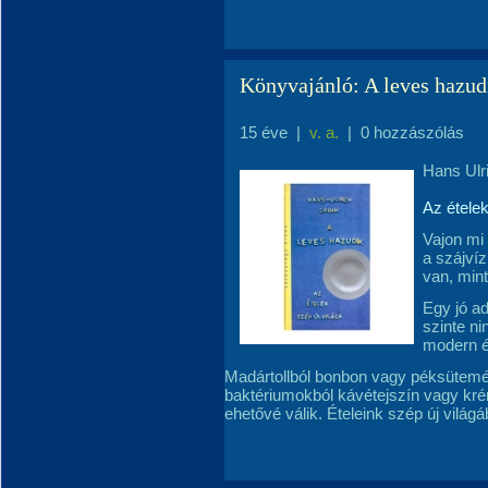
Könyvajánló: A leves hazud
15 éve
|
v. a.
|
0 hozzászólás
Hans Ulr
Az ételek
Vajon mi
a szájví
van, min
Egy jó a
szinte ni
modern é
Madártollból bonbon vagy péksütemé
baktériumokból kávétejszín vagy kr
ehetővé válik. Ételeink szép új világ