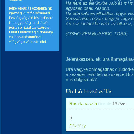
Ha nem az életünkbe való és mi még
egyszer, csak később.
béke
előadás
ezoterika
hit
Ha oda való és elküldtük, úgyis vis
igazság
kutatás
késmárki
lászló:gyógyító kéztartások
Szóval nincs olyan, hogy jó vagy r
ii.
magyarság
meditáció
Ami az életünkbe való, az ott lesz,
pénz
spiritualitás
szeretet
tudat
tudatosság
tudomány
(OSHO ZEN BUSHIDO TOSA)
vallás
vallástörténet
világvége
változás
élet
Jelentkezzen, aki ura önmagána
Ura vagy-e önmagadnak? Tudod-e 
a kezeden lévő tegnap szerzett kis
mik dolgoznak?
Utolsó hozzászólás
Raszta raszta
üzente
13 éve
:)
Előzmény