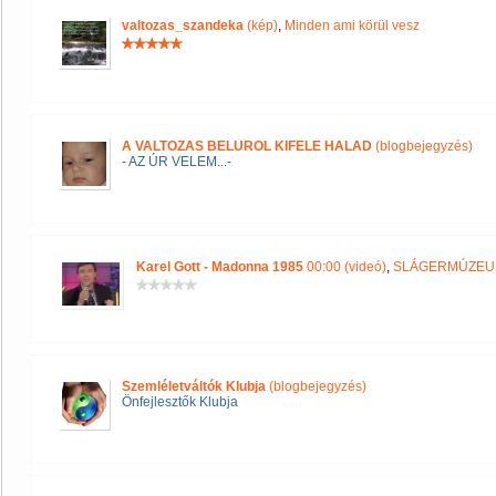
valtozas_szandeka
(kép)
,
Minden ami körül vesz
A VALTOZAS BELUROL KIFELE HALAD
(blogbejegyzés)
- AZ ÚR VELEM...-
Karel Gott - Madonna 1985
00:00 (videó)
,
SLÁGERMÚZE
Szemléletváltók Klubja
(blogbejegyzés)
Önfejlesztők Klubja