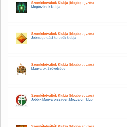
Szemléletváltók Klubja
(blogbejegyzés)
Megérzések klubja
Szemléletváltók Klubja
(blogbejegyzés)
Joómegoldást keresők klubja
Szemléletváltók Klubja
(blogbejegyzés)
Magyarok Szövetsége
Szemléletváltók Klubja
(blogbejegyzés)
Jobbik Magyarországért Mozgalom klub
Szemléletváltók Klubja
(blogbejegyzés)