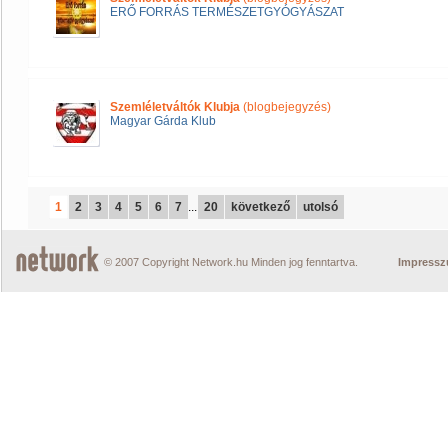
ERŐ FORRÁS TERMÉSZETGYÓGYÁSZAT
Szemléletváltók Klubja
(blogbejegyzés)
Magyar Gárda Klub
1
2
3
4
5
6
7
...
20
következő
utolsó
© 2007 Copyright Network.hu Minden jog fenntartva.
Impress