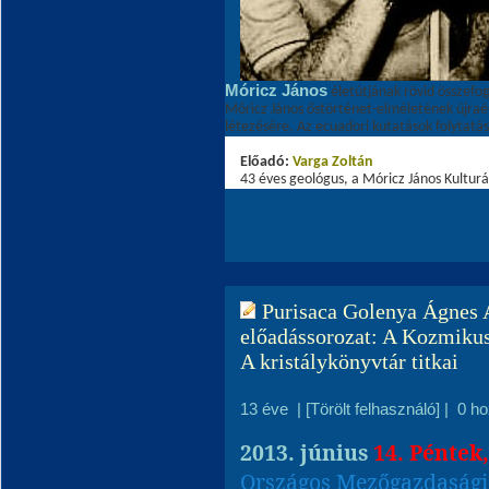
Móricz János
életútjának rövid összefog
Móricz János őstörténet-elméletének újraé
létezésére, Az ecuadori kutatások folytatás
Előadó:
Varga Zoltá
n
43 éves geológus, a Móricz János Kulturá
Purisaca Golenya Ágnes A
előadássorozat: A Kozmikus
A kristálykönyvtár titkai
13 éve
|
[Törölt felhasználó]
|
0 h
2013. június
14. Péntek
Országos Mezőgazdaság