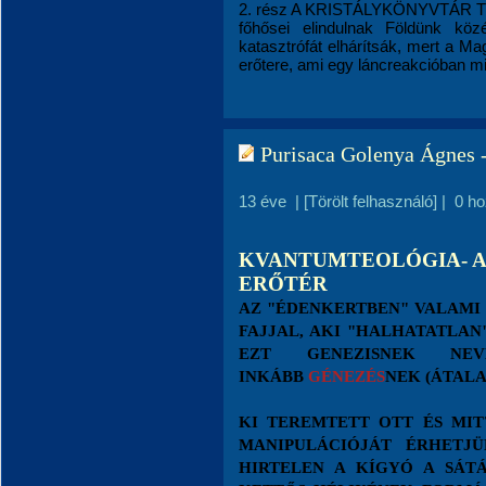
2. rész A KRISTÁLYKÖNYVTÁR TIT
főhősei elindulnak Földünk köz
katasztrófát elhárítsák, mert a M
erőtere, ami egy láncreakcióban mind
Purisaca Golenya Ágn
13 éve
|
[Törölt felhasználó]
|
0 h
KVANTUMTEOLÓGIA- A
ERŐTÉR
AZ "ÉDENKERTBEN" VALAMI
FAJJAL, AKI "HALHATATLAN
EZT GENEZISNEK NEV
INKÁBB
GÉNEZÉS
NEK (ÁTALA
KI TEREMTETT OTT ÉS MIT
MANIPULÁCIÓJÁT ÉRHETJ
HIRTELEN A KÍGYÓ A SÁTÁ