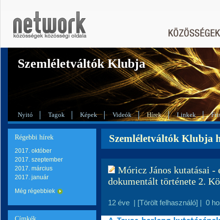
Szemléletváltók Klubja
Nyitó
Tagok
Képek
Videók
Hírek
Linkek
Fri
Szemléletváltók Klubja h
Régebbi hírek
2017. október
2017. szeptember
Móricz János kutatásai - 
2017. március
2017. január
dokumentált története 2. K
Még régebbiek
12 éve
|
[Törölt felhasználó]
|
0 h
Címkék