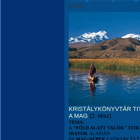
út 93.)
KRISTÁLYKÖNYVTÁR TI
A MAG
(2. rész)
TÉMA:
A
"FÖLD ALATT VALÓK" TIT
IRATOK
ALAPJÁN
0
A
MAG-NÉPEK
GYÖKERE ÉS É