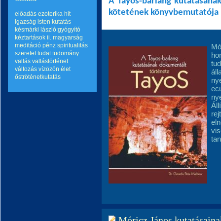
A Tayos-barlang kutatásának
kötetének könyvbemutatója
előadás
ezoterika
hit
igazság
isten
kutatás
késmárki lászló:gyógyító
kéztartások ii.
magyarság
meditáció
pénz
spiritualitás
Mó
szeretet
tudat
tudomány
hon
vallás
vallástörténet
tud
változás
vízözön
élet
ál
őströténetkutatás
nye
ecu
nye
Áll
rej
el
vis
ta
Móricz János kutatásainak