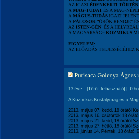
AZ IGAZI
ÉDENKERTI TÖRTÉN
A
MAG-TUDAT
ÉS A MAG-NÉP
A
MÁGUS-TUDÁS
IGAZI JELEN
A
PÁLOSOK
"ÖRÖK RENDJE" É
AZ
ISTEN-GÉN
ÉS A HELYREÁL
A MAGYARSÁG=
KOZMIKUS
MI
FIGYELEM:
AZ ELŐADÁS TELJESSÉGÉHEZ 
Purisaca Golenya Ágnes ú
13 éve
|
[Törölt felhasználó]
|
0 h
A Kozmikus Kristálymag és a Mag-n
2013. május 07. kedd, 18 órától K
2013. május 16. csütörtök 18 órátó
2013. május 21. kedd, 18 órától S
2013. május 27. hétfő, 18 órától 
2013. június 14. Péntek, 18 órától