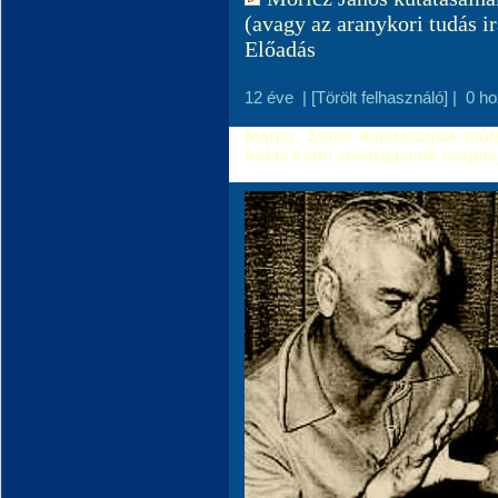
(avagy az aranykori tudás i
Előadás
12 éve
|
[Törölt felhasználó]
|
0 h
Móricz János kutatásainak múltj
tudás iránti sóvárgásunk csapdá