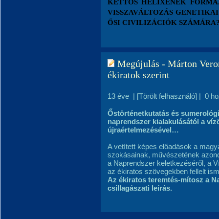
KETTŐS HÉLIXÉNEK FORMÁJ
VISSZAVÁLTOZÁS GENETIKA
ŐSI CIVILIZÁCIÓK SZÁMÁRA
Megújulás - Márton Veron
ékiratok szerint
13 éve
|
[Törölt felhasználó]
|
0 h
Őstörténetkutatás és sumerológi
naprendszer kialakulásától a ví
újraértelmezésével…
A vetített képes előadások a magya
szokásainak, művészetének azono
a Naprendszer keletkezéséről, a Ví
az ékiratos szövegekben fellelt ism
Az ékiratos teremtés-mítosz a N
csillagászati leírás.