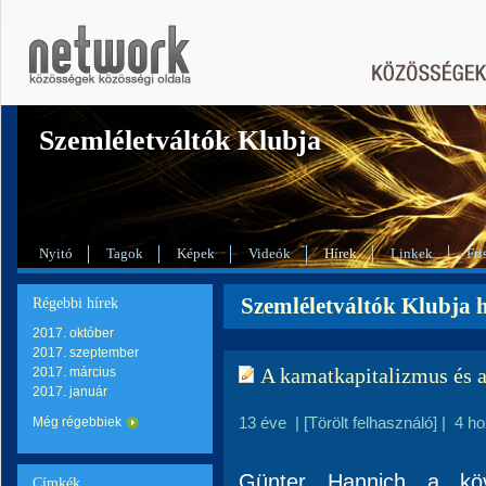
Szemléletváltók Klubja
Nyitó
Tagok
Képek
Videók
Hírek
Linkek
Fri
Szemléletváltók Klubja 
Régebbi hírek
2017. október
2017. szeptember
A kamatkapitalizmus és a
2017. március
2017. január
13 éve
|
[Törölt felhasználó]
|
4 h
Még régebbiek
Günter Hannich a köv
Címkék