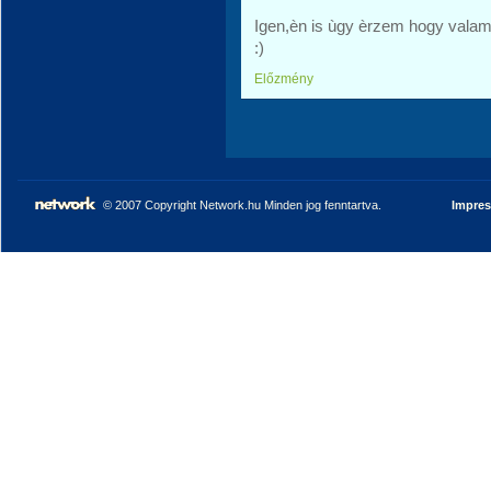
Igen,èn is ùgy èrzem hogy vala
:)
Előzmény
© 2007 Copyright Network.hu Minden jog fenntartva.
Impre