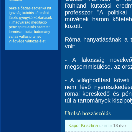
Ruhland kutatási eredm
béke
előadás
ezoterika
hit
professzor "A politika
igazság
kutatás
késmárki
lászló:gyógyító kéztartások
művének három kötetéb
ii.
magyarság
meditáció
között.
pénz
spiritualitás
szeretet
természet
tudat
tudomány
vallás
vallástörténet
Róma hanyatlásának a t
világvége
változás
élet
volt:
- A lakosság növekvő
megsemmisülése, az orsz
- A világhódítást követi
nem lévő nyerészkedése
római kereskedő és pén
túl a tartományok kiszipo
Utolsó hozzászólás
Kapor Krisztina
üzente
13 éve