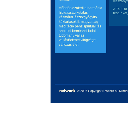
visszanye
előadás
ezoterika
harmónia
A Tai Chi
hit
igazság
kutatás
testünket
késmárki lászló:gyógyító
kéztartások ii.
magyarság
meditáció
pénz
spiritualitás
szeretet
természet
tudat
tudomány
vallás
vallástörténet
világvége
változás
élet
© 2007 Copyright Network.hu Minden 