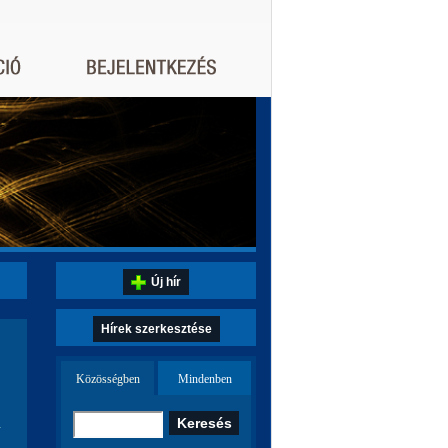
Új hír
Hírek szerkesztése
Közösségben
Mindenben
a