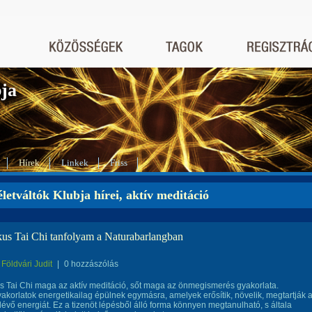
bja
Hírek
Linkek
Friss
letváltók Klubja hírei, aktív meditáció
us Tai Chi tanfolyam a Naturabarlangban
Földvári Judit
|
0 hozzászólás
 Tai Chi maga az aktív meditáció, sőt maga az önmegismerés gyakorlata.
akorlatok energetikailag épülnek egymásra, amelyek erősítik, növelik, megtartják 
évő energiát. Ez a tizenöt lépésből álló forma könnyen megtanulható, s általa