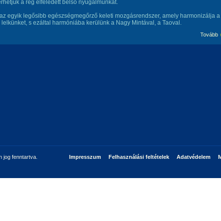
rhetjük a rég elfeledett belső nyugalmunkat.
 az egyik legősibb egészségmegőrző keleti mozgásrendszer, amely harmonizálja a
, lelkünket, s ezáltal harmóniába kerülünk a Nagy Mintával, a Taoval.
Tovább
jog fenntartva.
Impresszum
Felhasználási feltételek
Adatvédelem
M