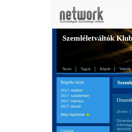
Szemléletváltók Klu
Nyitó
Tagok
Képek
Videók
Szemlé
Régebbi hírek
2017. október
2017. szeptember
Dinamik
2017. március
2017. január
16 éve
|
Még régebbiek
Dinamikus
A formagy
bennünk l
Címkék