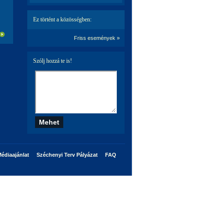
Ez történt a közösségben:
Friss események »
Szólj hozzá te is!
édiaajánlat
Széchenyi Terv Pályázat
FAQ