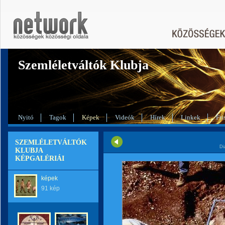
Szemléletváltók Klubja
Nyitó
Tagok
Képek
Videók
Hírek
Linkek
Fri
SZEMLÉLETVÁLTÓK
Di
KLUBJA
KÉPGALÉRIÁI
képek
91 kép