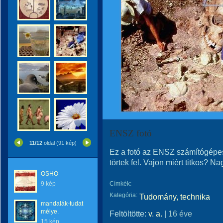
ENSZ fotó
11/12
oldal (91 kép)
Ez a fotó az ENSZ számítógépes
törtek fel. Vajon miért titkos? Na
OSHO
9 kép
Címkék:
Kategória:
Tudomány, technika
mandalák-tudat
mélye.
Feltöltötte:
v. a.
|
16 éve
15 kép