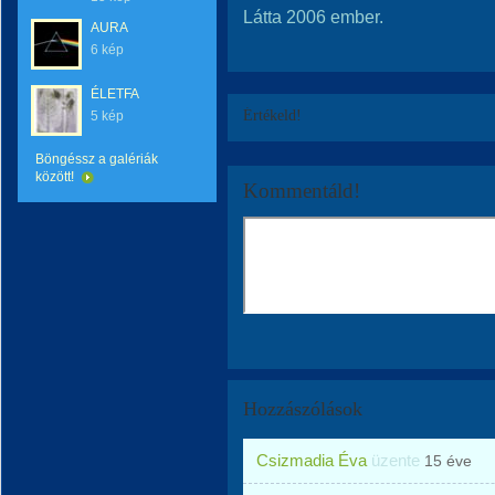
Látta 2006 ember.
AURA
6 kép
ÉLETFA
Értékeld!
5 kép
Böngéssz a galériák
között!
Kommentáld!
Hozzászólások
Csizmadia Éva
üzente
15 éve