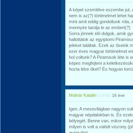
A képet szemlélve eszembe jut, 
nem is az(?) történelmet lehet ha
mint amit eddig gondoltunk róla, 
mennyire tarolja le az embert(?)
Sorra jönnek elő dolgok, amik gy
hallottátok az egyiptomi Pirami
jeleket találtak. Ezek az őseink 
ezer éves magyar történelmet em
hol voltunk? A Piramisok léte is
képes megfejteni a keletkezésüket
hozta létre őket? És hogyan kerü
Molnár Katalin
üzente
16 éve
Igen. A mesevilágban nagyon sok 
magyar népdalokban is. És ezek
bélyegét. Benne van, mikor milye
milyen is volt a valódi viszony 
gyógyítja).