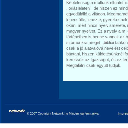
Képtelenság a múltunk eltüntetni
,,óriásleleten'', de hiszen ez m
egyedülálló a világon. Megmaradt
lebecsülte, lenézte, gyerekesnek,
okán, mert nincs nyelvismerete, 
magyar nyelvet. Ez a nyelv a mi c
történetben is benne vannak az 
számunkra megirt ,,bibliai tanköny
csak a jó alatvalóvá nevelést célo
bántani, hiszen küldetésünknél 
keressük az Igazságot, és ez te
Megtalálni csak együtt tudjuk.
© 2007 Copyright Network.hu Minden jog fenntartva.
Impre