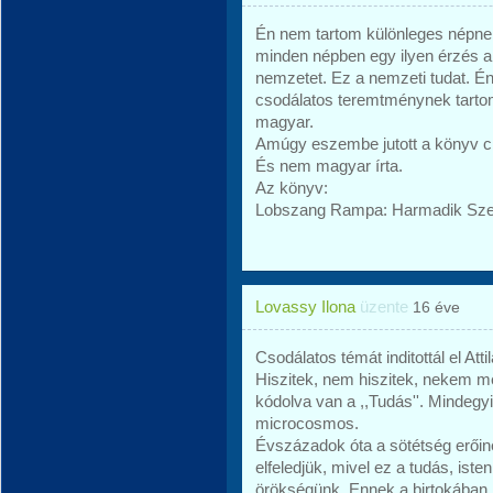
Én nem tartom különleges népnek
minden népben egy ilyen érzés am
nemzetet. Ez a nemzeti tudat. 
csodálatos teremtménynek tarto
magyar.
Amúgy eszembe jutott a könyv cí
És nem magyar írta.
Az könyv:
Lobszang Rampa: Harmadik Sz
Lovassy Ilona
üzente
16 éve
Csodálatos témát inditottál el Attil
Hiszitek, nem hiszitek, nekem
kódolva van a ,,Tudás''. Mindegyi
microcosmos.
Évszázadok óta a sötétség erőine
elfeledjük, mivel ez a tudás, ist
örökségünk. Ennek a birtokában l