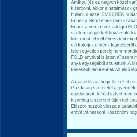
Amikor, (és ez nagyon közel van)
kisarcolni, akkor a hatalmasok g
hullani, s ezzel EMBEREK milliár
Ennek a Nemzetnek nem szabad
Ennek a nemzetnek addigra ÉLŐ 
szellemiséggé kell kovácsolódnia
Már most fel kell ébreszteni mi
elő kotorjuk elménk legmélyér
Isten egyetlen percig nem mond
FÖLD anyával is.Isten a" szerelme
anya egységéből születtünk.A 
kevesebb lenni ennél. Az első lé
A második az, hogy föl kell ébr
Gazdaság szeretetét a gyermekei
gazdaságot. A Föld szívét meg ke
kizárólag a szeretet útján tud cs
Először hozzuk vissza a tudatun
erővé válhasson! Köszönöm hog