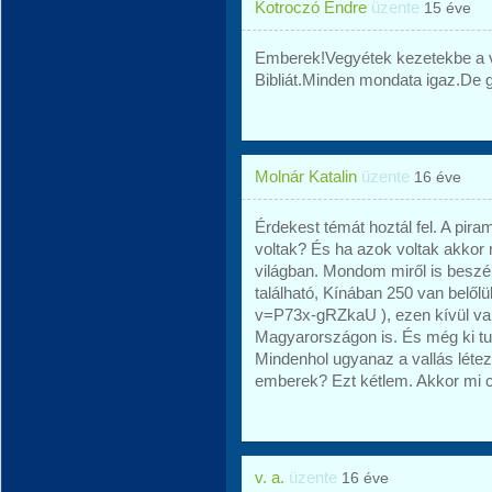
Kotroczó Endre
üzente
15 éve
Emberek!Vegyétek kezetekbe a vi
Bibliát.Minden mondata igaz.De 
Molnár Katalin
üzente
16 éve
Érdekest témát hoztál fel. A pir
voltak? És ha azok voltak akkor 
világban. Mondom miről is beszé
található, Kínában 250 van belől
v=P73x-gRZkaU ), ezen kívül van
Magyarországon is. És még ki tu
Mindenhol ugyanaz a vallás léte
emberek? Ezt kétlem. Akkor mi cél
v. a.
üzente
16 éve