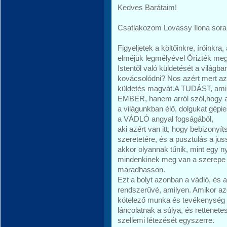
Kedves Barátaim!
Csatlakozom Lovassy Ilona sora
Figyeljetek a költőinkre, íróinkra
elméjük legmélyével Őrizték me
Istentől való küldetését a világba
kovácsolódni? Nos azért mert az
küldetés magvát.A TUDÁST, ami 
EMBER, hanem arról szól,hogy az
a világunkban élő, dolgukat gé
a VÁDLÓ angyal fogságából,
aki azért van itt, hogy bebizon
szeretetére, és a pusztulás a juss
akkor olyannak tűnik, mint egy 
mindenkinek meg van a szerepe a
maradhasson.
Ezt a bolyt azonban a vádló, és a
rendszerűvé, amilyen. Amikor a
kötelező munka és tevékenység 
láncolatnak a súlya, és rettenetes
szellemi létezését egyszerre.