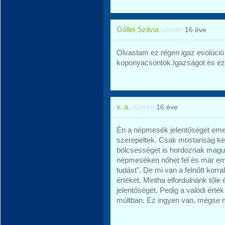
Gőllei Szilvia
üzente
16 éve
Olvastam ez régen igaz evolúció 
koponyacsontok.Igazságot és ez
v. a.
üzente
16 éve
Én a népmesék jelentőségét emeln
szerepeltek. Csak mostanság ke
bölcsességet is hordoznak magu
népmeséken nőhet fel és már em
tudást". De mi van a felnőtt korr
értéket. Mintha elfordulnánk től
jelentőségét. Pedig a valódi érték
múltban. Ez ingyen van, mégse m