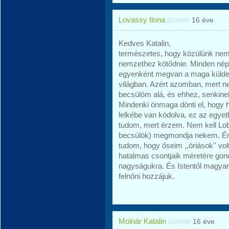
Lovassy Ilona
üzente
16 éve
Kedves Katalin,
természetes, hogy közülünk nem
nemzethez kötődnie. Minden nép
egyenként megvan a maga küldet
világban. Azért azomban, mert 
becsülöm alá, és ehhez, senkinek
Mindenki önmaga dönti el, hogy h
lelkébe van kódolva, ez az egyet
tudom, mert érzem. Nem kell Lo
becsülök) megmondja nekem. Én a
tudom, hogy őseim ,,óriások'' vo
hatalmas csontjaik méretére gond
nagyságukra. És Istentől magyar
felnőni hozzájuk.
Molnár Katalin
üzente
16 éve