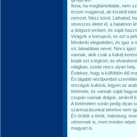
Ilona, ha megbántottalak, nem s
érzem magamat, de kívülről teki
nemzet. Nézz körül. Láthatod, 
stresszes életet él, a hatalmon 
a dolgozó embert, és saját hasznu
Virágzik a korrupció, és ezt a pé
Mindenki elégedetlen, és igaz 
sír, bánatában nevet. Nincs igaz
vannak, akik csak a kákát kere
bírják ezt a légkört, és elvándo
világban, szinte nincs olyan hely
Érdekes, hogy a külföldön élő m
Én tágabb nézőpontból szemlél
országok kultúrái, legyen az ara
története, és vannak saját hagyo
csupán vannak dolgok, amikről ke
A történelem során pedig olyan 
származásunkat tekintve nem iga
Én örülök a török, habsburg, mon
véremnek is, mert minden népet 
magyart is.