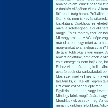
amikor valami ehhez hasonló fel
A dualitás világában élünk. A ket
fölérendeltség harca. Próbálták el
létünk, és nem is kevés sikerrel.
kialakitása. Csakhogy ez lehetet
mivel a sötétségben, a duális ter
magja. És ez törvényszerűen nö
Mi magyarok a ,,MAG'' népe vag
már el azon, hogy miért az a ha
magyarokat akarja elpusztitani?
de talán több oka is van ennek. A 
amiért idejöttünk, amit ezért a vil
és ellenségeink nem látják be, ho
Ehhez viszon úra meg kell talál
évszázadok óta ránkrakodott port
Más szemmel kell néznünk a világ
találtam ki, ki ,,Kellett'' legyen tal
Ezt csak közösen tudjuk tenni.
Egyikőnk sem több, vagy keves
Mindegyikőnk meglátására nagy
Mondjátok el, osszuk meg! Az ősi
minannyiunkban felbukkan. Adju