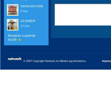
3dimenziós fotók
8 kép
AZ EMBER
20 kép
Böngéssz a galériák
között!
© 2007 Copyright Network.hu Minden jog fenntartva.
Impre