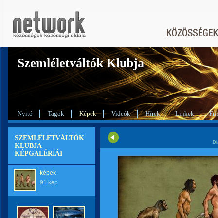
Szemléletváltók Klubja
Nyitó
Tagok
Képek
Videók
Hírek
Linkek
Fri
SZEMLÉLETVÁLTÓK
Di
KLUBJA
KÉPGALÉRIÁI
képek
91 kép