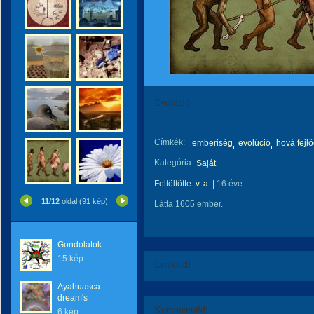
Evolúció
Címkék:
emberiség
evolúció
hová fejl
Kategória:
Saját
Feltöltötte:
v. a.
|
16 éve
11/12
oldal (91 kép)
Látta 1605 ember.
Gondolatok
15 kép
Értékeld!
Ayahuasca
dream's
Kommentáld!
6 kép