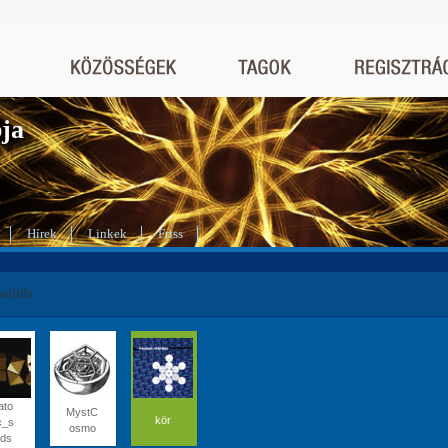
bja
Hírek
Linkek
Friss
solids
ato
MystC
kör
c_s
osmo
ids