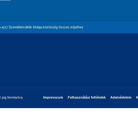
 a(z) Szemléletváltók Klubja közösség összes képéhez
jog fenntartva.
Impresszum
Felhasználási feltételek
Adatvédelem
M