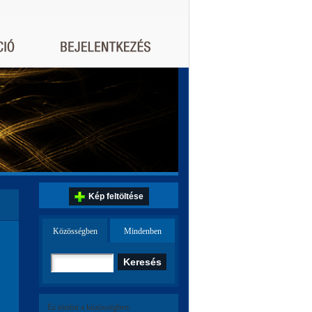
Kép feltöltése
Közösségben
Mindenben
Ez történt a közösségben: