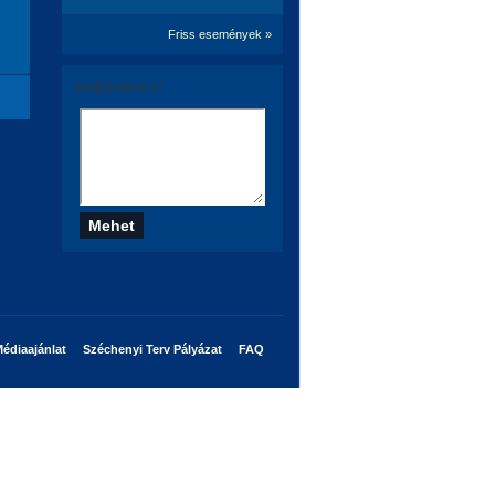
Friss események »
Szólj hozzá te is!
édiaajánlat
Széchenyi Terv Pályázat
FAQ