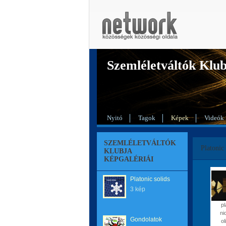
Szemléletváltók Klu
Nyitó
Tagok
Képek
Videók
SZEMLÉLETVÁLTÓK
Platonic 
KLUBJA
KÉPGALÉRIÁI
Platonic solids
3 kép
pl
ni
Gondolatok
ol