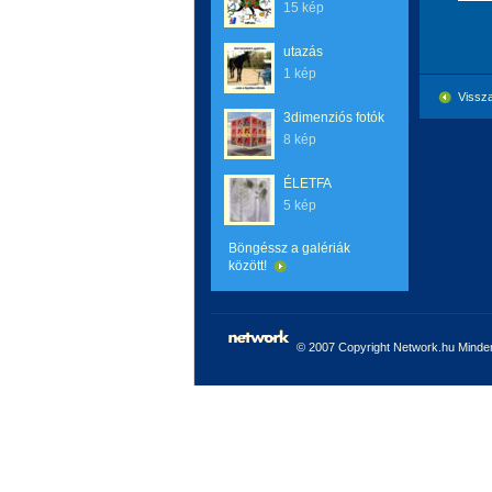
15 kép
utazás
1 kép
Vissza
3dimenziós fotók
8 kép
ÉLETFA
5 kép
Böngéssz a galériák
között!
© 2007 Copyright Network.hu Minden 