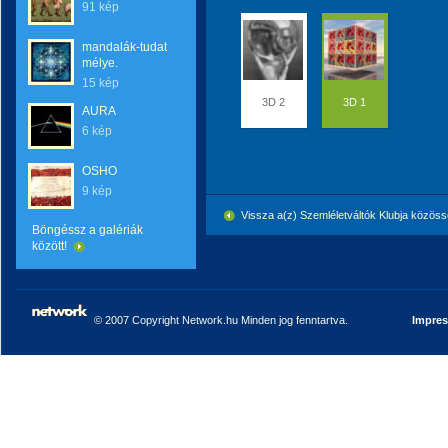
91 kép
mandalák-tudat
mélye.
15 kép
3D 2
3D 1
AURA
6 kép
OSHO
9 kép
Vissza a(z) Szemléletváltók Klubja közö
Böngéssz a galériák
között!
© 2007 Copyright Network.hu Minden jog fenntartva.
Impre