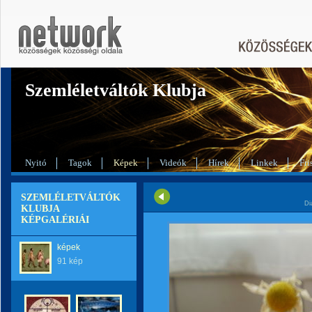
Szemléletváltók Klubja
Nyitó
Tagok
Képek
Videók
Hírek
Linkek
Fri
SZEMLÉLETVÁLTÓK
Di
KLUBJA
KÉPGALÉRIÁI
képek
91 kép