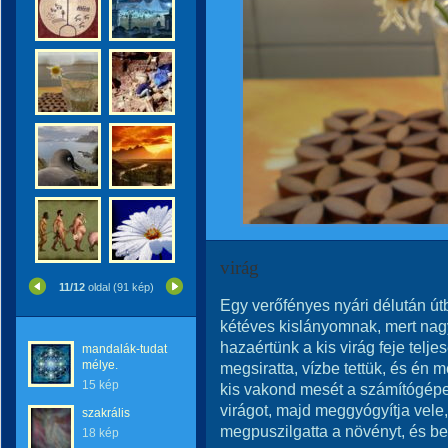
virág
11/12
oldal (91 kép)
Egy verőfényes nyári délután út
kétéves kislányomnak, mert nagy
hazaértünk a kis virág feje telj
mandalák-tudat
mélye.
megsiratta, vízbe tettük, és én 
15 kép
kis vakond mesét a számítógépe
virágot, majd meggyógyítja vele
szakrális
megpuszilgatta a növényt, és bes
18 kép