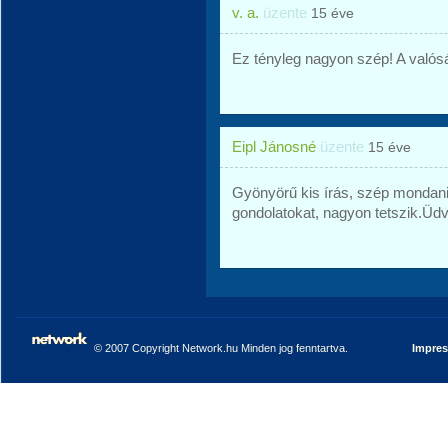
v. a.
üzente
15 éve
Ez tényleg nagyon szép! A valóság
Eipl Jánosné
üzente
15 éve
Gyönyörű kis írás, szép mondani
gondolatokat, nagyon tetszik.Üd
© 2007 Copyright Network.hu Minden jog fenntartva.
Impre