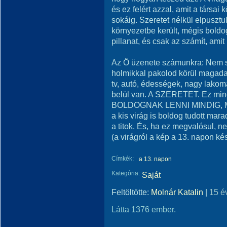
és ez felért azzal, amit a társai 
sokáig. Szeretet nélkül elpusztu
környezetbe került, mégis boldog
pillanat, és csak az számít, ami
Az Ő üzenete számunkra: Nem s
holmikkal pakolod körül magadat
tv, autó, édességek, nagy lako
belül van. A SZERETET. Ez minde
BOLDOGNAK LENNI MINDIG, 
a kis virág is boldog tudott mar
a titok. És, ha ez megvalósul, n
(a virágról a kép a 13. napon ké
Címkék:
a 13. napon
Kategória:
Saját
Feltöltötte:
Molnár Katalin
|
15 é
Látta 1376 ember.