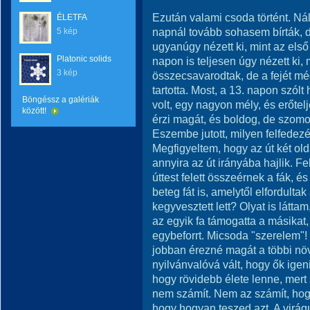
Ezután valami csoda történt. Nál
ÉLETFA
napnál tovább sohasem bírták, d
5 kép
ugyanúgy nézett ki, mint az els
Platonic solids
napon is teljesen úgy nézett ki, 
3 kép
összecsavarodtak, de a fejét m
tartotta. Most, a 13. napon szól
Böngéssz a galériák
volt, egy nagyon mély, és erőtel
között!
érzi magát, és boldog, de szomo
Eszembe jutott, milyen felfedezé
Megfigyeltem, hogy az út két oldal
annyira az út irányába hajlik. F
úttest felett összeérnek a fák, é
beteg fát is, amelytől elfordultak
kegyvesztett lett? Olyat is láttam
az egyik fa támogatta a másikat,
egybeforrt. Micsoda "szerelem"! 
jobban érezné magát a többi növ
nyilvánvalóvá vált, hogy ők ig
hogy rövidebb élete lenne, mert 
nem számít. Nem az számít, hog
hogy hogyan teszed azt. A virá