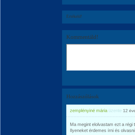
Értékeld!
Kommentáld!
Hozzászólások
zemplényiné mária
üzente
12 év
Ma megint elolvastam ezt a régi 
Ilyeneket érdemes írni és olvasni