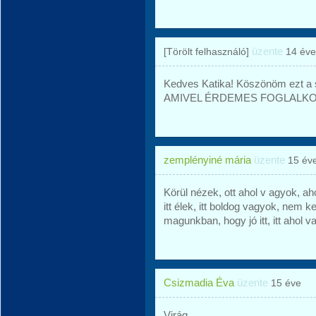
üzente
[Törölt felhasználó]
14 éve
Kedves Katika! Köszönöm ezt a 
AMIVEL ÉRDEMES FOGLALK
zemplényiné mária
üzente
15 év
Körül nézek, ott ahol v agyok, a
itt élek, itt boldog vagyok, nem k
magunkban, hogy jó itt, itt ahol 
Csizmadia Éva
üzente
15 éve
Virág....