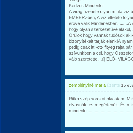
Kedves Mindenki!
A virág üzenete olyan minta víz üz
EMBER.-ben, A víz éltetető folyam
erővé válik Mindenekben.........A 
hogy olyan szerkezetűvé alakul, am
Örülök hogy vannak tudósok akik 
bizonyítékait tárják elénk!A nyam
pedig csak itt,-ott- fityeg rajta p
szívünkben a cél, hogy Összefo
váló szeretettel...új ÉLŐ- VILÁG
zemplényiné mária
üzente
15 év
Ritka szép sorokat olvastam. Mily
olvasnák, és megértenék. És mi
mindenki........................................