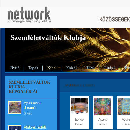
Szemléletváltók Klubja
Nyitó
Tagok
Képek
Videók
Hírek
Linkek
Fri
SZEMLÉLETVÁLTÓK
Ayahuasca dream's
KLUBJA
KÉPGALÉRIÁI
Ayahuasca
dream's
6 kép
be we
Ayahu
Ayah
lcome
asca
asca
Platonic solids