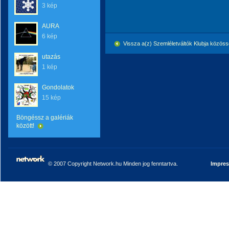
3 kép
AURA
6 kép
Vissza a(z) Szemléletváltók Klubja közö
utazás
1 kép
Gondolatok
15 kép
Böngéssz a galériák
között!
© 2007 Copyright Network.hu Minden jog fenntartva.
Impre