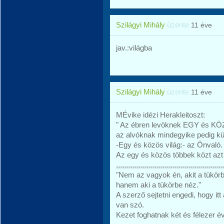
Szilágyi Mihály
üzente
11 éve
jav.:világba
Szilágyi Mihály
üzente
11 éve
MÉvike idézi Herakleitoszt:
" Az ébren levöknek EGY és KÖZ
az alvóknak mindegyike pedig kül
-Egy és közös világ:- az Önvaló.
Az egy és közös többek közt azt j
,,,,,,,,,,,,,,,,,,,,,,,,,,,,,,,,,,,,,,,,,,,,,,,,,,,,,,
"Nem az vagyok én, akit a tükörb
hanem aki a tükörbe néz."
A szerző sejtetni engedi, hogy itt
van szó.
Kezet foghatnak két és félezer év