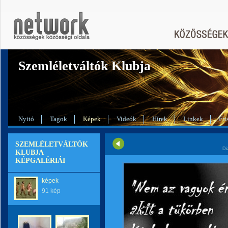
Szemléletváltók Klubja
Nyitó
Tagok
Képek
Videók
Hírek
Linkek
Fri
SZEMLÉLETVÁLTÓK
Di
KLUBJA
KÉPGALÉRIÁI
képek
91 kép