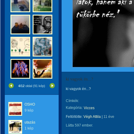
ki vagyok én...?
4/12
oldal (91 kép)
ki vagyok én...?
Címkék:
OSHO
Kategória:
Vicces
9 kép
Feltöltötte:
Végh Attila
|
11 éve
utazás
Látta 597 ember.
1 kép