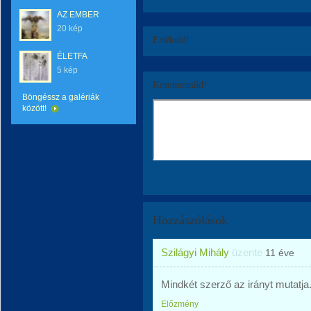
AZ EMBER
20 kép
Értékeld!
ÉLETFA
5 kép
Kommentáld!
Böngéssz a galériák
között!
Hozzászólások
Szilágyi Mihály
üzente
11 éve
Mindkét szerző az irányt mutatja
Előzmény