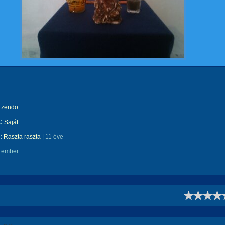
zendo
:
Saját
e:
Raszta raszta
|
11 éve
 ember.
!