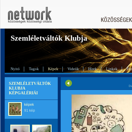
Szemléletváltók Klubja
Nyitó
Tagok
Képek
Videók
Hírek
Linkek
Fri
SZEMLÉLETVÁLTÓK
Di
KLUBJA
KÉPGALÉRIÁI
képek
91 kép