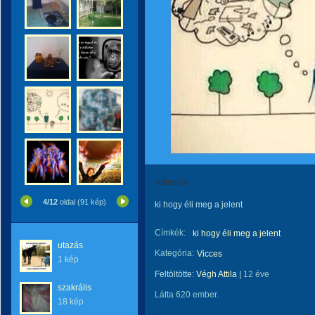
Jelen-lét
4/12
oldal (91 kép)
ki hogy éli meg a jelent
Címkék:
ki hogy éli meg a jelent
utazás
Kategória:
Vicces
1 kép
Feltöltötte:
Végh Attila
|
12 éve
szakrális
Látta 620 ember.
18 kép