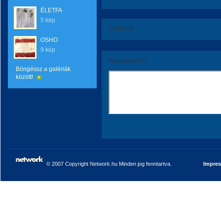
ÉLETFA
5 kép
Értékeld!
OSHO
9 kép
Kommentáld!
Böngéssz a galériák
között!
© 2007 Copyright Network.hu Minden jog fenntartva.
Impre