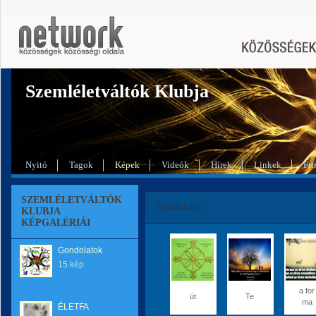
Szemléletváltók Klubja
Nyitó
Tagok
Képek
Videók
Hírek
Linkek
Fri
SZEMLÉLETVÁLTÓK
Gondolatok
KLUBJA
KÉPGALÉRIÁI
Gondolatok
15 kép
a for
út
Te
ma
ÉLETFA