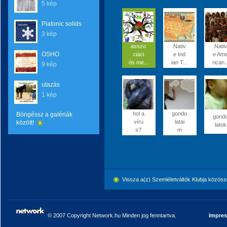
5 kép
Platonic solids
3 kép
asszo
Nativ
Nativ
OSHO
ciáci
e Ind
e Am
ós me...
ian T...
rican..
9 kép
utazás
1 kép
hol a
gondo
Böngéssz a galériák
gond
víru
latai
között!
latok
s?
m
Vissza a(z) Szemléletváltók Klubja közö
© 2007 Copyright Network.hu Minden jog fenntartva.
Impre